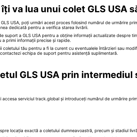
 îți va lua unui colet GLS USA 
et GLS USA, poți urmări acest proces folosind numărul de urmărire pri
ea dedicată pentru a verifica starea livrării.
de suport a GLS USA pentru a obține informații actualizate despre timp
a primi informații precise și rapide.
i coletului tău pentru a fi la curent cu eventualele întârzieri sau modifi
 să contactezi echipa de suport pentru asistență suplimentară.
letul GLS USA prin intermediul 
i accesa serviciul track.global și introduceți numărul de urmărire prim
espre locația exactă a coletului dumneavoastră, precum și stadiul livrăr