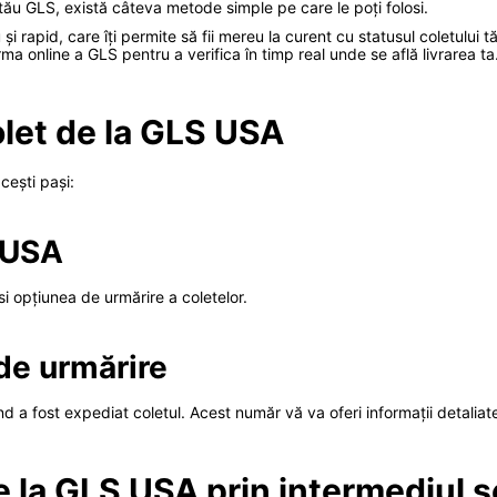
 tău GLS, există câteva metode simple pe care le poți folosi.
i rapid, care îți permite să fii mereu la curent cu statusul coletului 
ma online a GLS pentru a verifica în timp real unde se află livrarea ta
olet de la GLS USA
cești pași:
S USA
ăsi opțiunea de urmărire a coletelor.
 de urmărire
 a fost expediat coletul. Acest număr vă va oferi informații detaliate 
e la GLS USA prin intermediul se