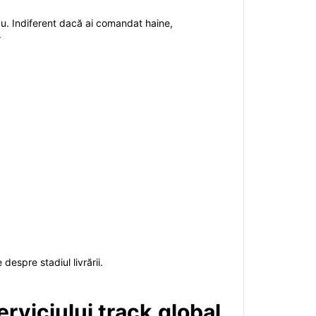
tău. Indiferent dacă ai comandat haine,
.
despre stadiul livrării.
rviciului track.global