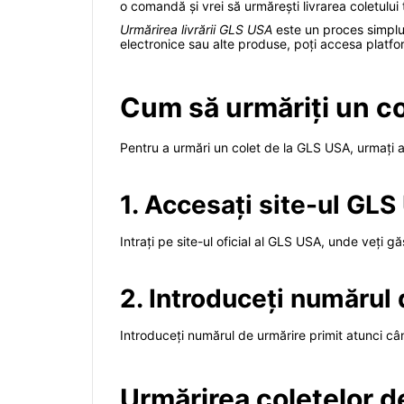
o comandă și vrei să urmărești livrarea coletului
Urmărirea livrării GLS USA
este un proces simplu ș
electronice sau alte produse, poți accesa platfor
Cum să urmăriți un c
Pentru a urmări un colet de la GLS USA, urmați a
1. Accesați site-ul GL
Intrați pe site-ul oficial al GLS USA, unde veți g
2. Introduceți numărul
Introduceți numărul de urmărire primit atunci când
Urmărirea coletelor d