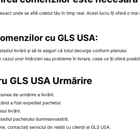
exact unde se află coletul tău în timp real. Acest lucru îți oferă o ma
 comenzilor cu GLS USA:
tadiul livrării și să te asiguri că totul decurge conform planului.
n cazul unor întârzieri sau probleme în livrare, ceea ce îți oferă posibi
ru GLS USA Urmărire
iunea de urmărire a livrării.
 când a fost expediat pachetul.
l livrării.
și stadiul pachetului dumneavoastră.
, contactați serviciul de relații cu clienții al GLS USA.