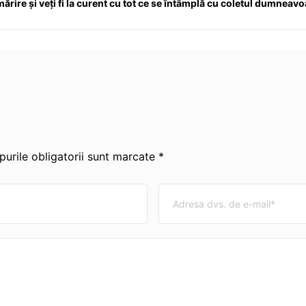
ărire și veți fi la curent cu tot ce se întâmplă cu coletul dumneav
urile obligatorii sunt marcate *