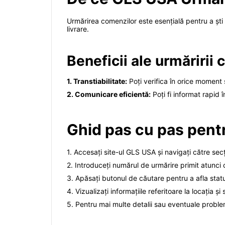
Urmărirea comenzilor este esențială pentru a ști 
livrare.
Beneficii ale urmăririi
1. Transtiabilitate:
Poți verifica în orice moment s
2. Comunicare eficientă:
Poți fi informat rapid î
Ghid pas cu pas pent
1. Accesați site-ul GLS USA și navigați către secț
2. Introduceți numărul de urmărire primit atunci
3. Apăsați butonul de căutare pentru a afla statusu
4. Vizualizați informațiile referitoare la locația 
5. Pentru mai multe detalii sau eventuale probleme