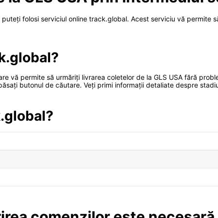
puteți folosi serviciul online track.global. Acest serviciu vă permite 
k.global?
care vă permite să urmăriți livrarea coletelor de la GLS USA fără probl
sați butonul de căutare. Veți primi informații detaliate despre stadiul 
k.global?
rea comenzilor este necesară