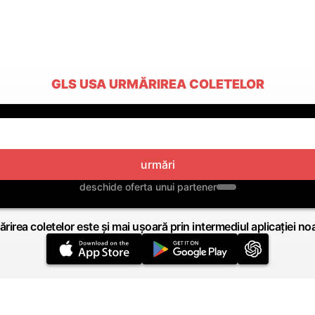
GLS USA URMĂRIREA COLETELOR
urmări
deschide oferta unui partener
rirea coletelor este și mai ușoară prin intermediul aplicației no