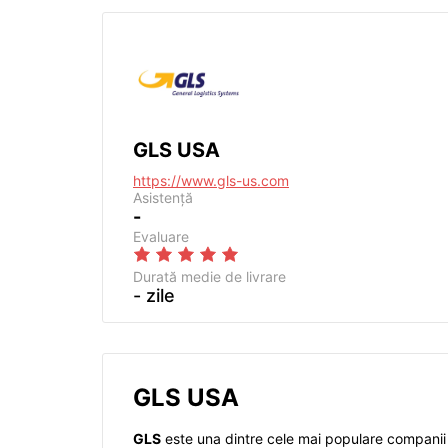
GLS USA
https://www.gls-us.com
Asistență
-
Evaluare
Durată medie de livrare
- zile
GLS USA
GLS
este una dintre cele mai populare companii de 