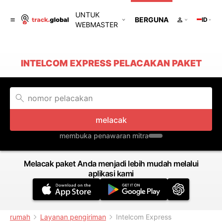
UNTUK
BERGUNA
ID
WEBMASTER
INTELCOM EXPRESS PELACAKAN PAKET
melacak
membuka penawaran mitra
Melacak paket Anda menjadi lebih mudah melalui
aplikasi kami
rumah
Layanan pengiriman
Intelcom Express