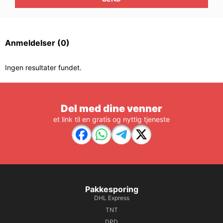
Anmeldelser
(0)
Ingen resultater fundet.
Del med dine venner
et link til en gratis og nyttig tjeneste
Pakkesporing
DHL Express
TNT
DPD