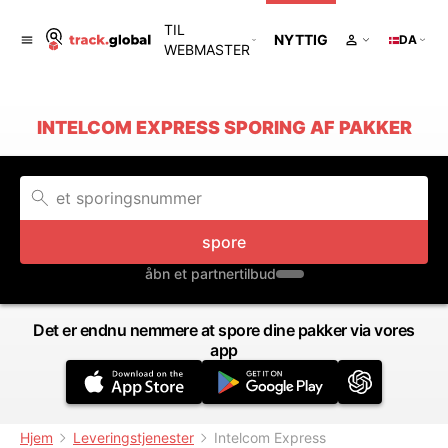
TIL
NYTTIG
DA
WEBMASTER
INTELCOM EXPRESS SPORING AF PAKKER
spore
åbn et partnertilbud
Det er endnu nemmere at spore dine pakker via vores
app
Hjem
Leveringstjenester
Intelcom Express