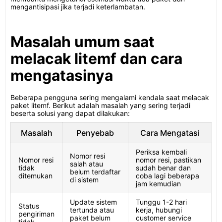
mengantisipasi jika terjadi keterlambatan.
Masalah umum saat
melacak litemf dan cara
mengatasinya
Beberapa pengguna sering mengalami kendala saat melacak
paket litemf. Berikut adalah masalah yang sering terjadi
beserta solusi yang dapat dilakukan:
Masalah
Penyebab
Cara Mengatasi
Periksa kembali
Nomor resi
Nomor resi
nomor resi, pastikan
salah atau
tidak
sudah benar dan
belum terdaftar
ditemukan
coba lagi beberapa
di sistem
jam kemudian
Update sistem
Tunggu 1-2 hari
Status
tertunda atau
kerja, hubungi
pengiriman
paket belum
customer service
tidak