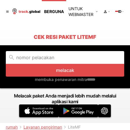
UNTUK
BERGUNA
ID
WEBMASTER
CEK RESI PAKET LITEMF
melacak
membuka penawaran mitra
Melacak paket Anda menjadi lebih mudah melalui
aplikasi kami
rumah
Layanan pengiriman
LiteMF