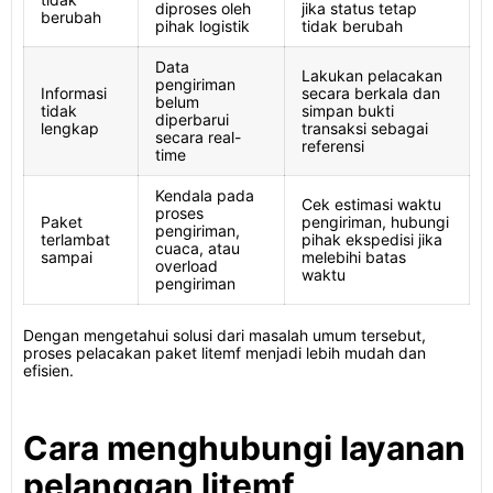
diproses oleh
jika status tetap
berubah
pihak logistik
tidak berubah
Data
Lakukan pelacakan
pengiriman
Informasi
secara berkala dan
belum
tidak
simpan bukti
diperbarui
lengkap
transaksi sebagai
secara real-
referensi
time
Kendala pada
Cek estimasi waktu
proses
Paket
pengiriman, hubungi
pengiriman,
terlambat
pihak ekspedisi jika
cuaca, atau
sampai
melebihi batas
overload
waktu
pengiriman
Dengan mengetahui solusi dari masalah umum tersebut,
proses pelacakan paket litemf menjadi lebih mudah dan
efisien.
Cara menghubungi layanan
pelanggan litemf