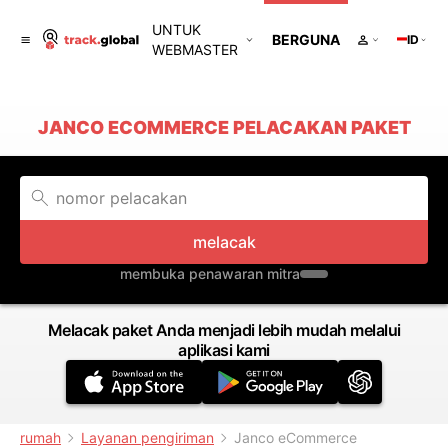
UNTUK
BERGUNA
ID
WEBMASTER
JANCO ECOMMERCE PELACAKAN PAKET
melacak
membuka penawaran mitra
Melacak paket Anda menjadi lebih mudah melalui
aplikasi kami
rumah
Layanan pengiriman
Janco eCommerce