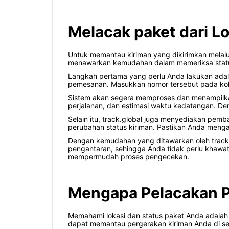
Melacak paket dari Lo
Untuk memantau kiriman yang dikirimkan melalui
menawarkan kemudahan dalam memeriksa status
Langkah pertama yang perlu Anda lakukan adalah
pemesanan. Masukkan nomor tersebut pada kolo
Sistem akan segera memproses dan menampilkan d
perjalanan, dan estimasi waktu kedatangan. Den
Selain itu, track.global juga menyediakan pemba
perubahan status kiriman. Pastikan Anda menga
Dengan kemudahan yang ditawarkan oleh track.g
pengantaran, sehingga Anda tidak perlu khawat
mempermudah proses pengecekan.
Mengapa Pelacakan Pe
Memahami lokasi dan status paket Anda adalah k
dapat memantau pergerakan kiriman Anda di se