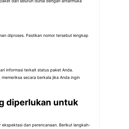
paket dari seluruh dunia dengan antarmuka
iman diproses. Pastikan nomor tersebut lengkap
i informasi terkait status paket Anda.
uk memeriksa secara berkala jika Anda ingin
g diperlukan untuk
 ekspektasi dan perencanaan. Berikut langkah-