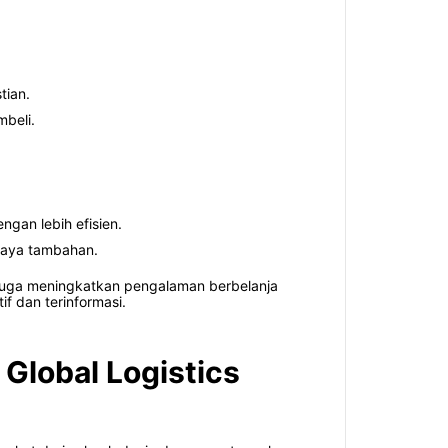
tian.
beli.
gan lebih efisien.
iaya tambahan.
 juga meningkatkan pengalaman berbelanja
f dan terinformasi.
Global Logistics