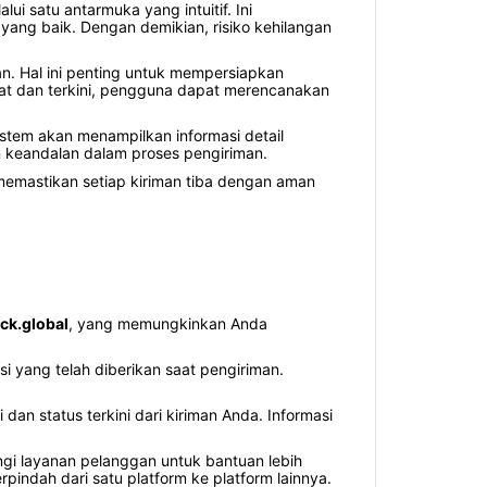
ui satu antarmuka yang intuitif. Ini
ang baik. Dengan demikian, risiko kehilangan
n. Hal ini penting untuk mempersiapkan
urat dan terkini, pengguna dapat merencanakan
stem akan menampilkan informasi detail
an keandalan dalam proses pengiriman.
 memastikan setiap kiriman tiba dengan aman
ack.global
, yang memungkinkan Anda
i yang telah diberikan saat pengiriman.
an status terkini dari kiriman Anda. Informasi
gi layanan pelanggan untuk bantuan lebih
indah dari satu platform ke platform lainnya.