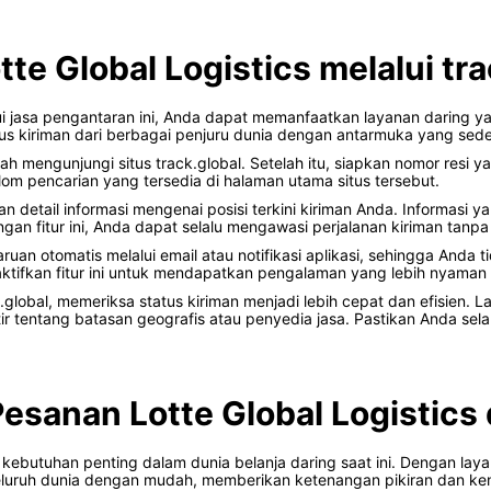
tte Global Logistics melalui tra
 jasa pengantaran ini, Anda dapat memanfaatkan layanan daring yang
 kiriman dari berbagai penjuru dunia dengan antarmuka yang sed
 mengunjungi situs track.global. Setelah itu, siapkan nomor resi y
m pencarian yang tersedia di halaman utama situs tersebut.
etail informasi mengenai posisi terkini kiriman Anda. Informasi ya
gan fitur ini, Anda dapat selalu mengawasi perjalanan kiriman tanp
ruan otomatis melalui email atau notifikasi aplikasi, sehingga Anda 
ktifkan fitur ini untuk mendapatkan pengalaman yang lebih nyaman 
lobal, memeriksa status kiriman menjadi lebih cepat dan efisien. 
ir tentang batasan geografis atau penyedia jasa. Pastikan Anda se
sanan Lotte Global Logistics 
ebutuhan penting dalam dunia belanja daring saat ini. Dengan laya
luruh dunia dengan mudah, memberikan ketenangan pikiran dan kend