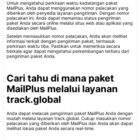
Untuk mengetahui perkiraan waktu kedatangan paket
MailPlus, Anda dapat menggunakan nomor pelacakan yang
diberikan oleh penyedia layanan pengiriman. Dengan nomor
pelacakan ini, Anda dapat memantau status pengiriman
paket Anda secara online melalui situs web atau aplikasi yang
disediakan oleh MailPlus.
Setelah memasukkan nomor pelacakan, Anda akan melihat
informasi terkait dengan pengiriman paket, termasuk
perkiraan waktu tiba. Pastikan untuk memeriksa secara
berkala agar dapat mengetahui perkembangan terbaru dari
pengiriman paket Anda.
Cari tahu di mana paket
MailPlus melalui layanan
track.global
Anda dapat melacak pengiriman paket MailPlus Anda dengan
mudah melalui layanan track.global. Cukup masukkan nomor
pelacakan yang diberikan oleh MailPlus dan Anda akan dapat
melihat lokasi paket Anda secara real-time.