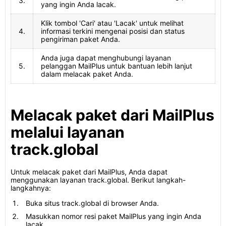
3.
yang ingin Anda lacak.
Klik tombol 'Cari' atau 'Lacak' untuk melihat
4.
informasi terkini mengenai posisi dan status
pengiriman paket Anda.
Anda juga dapat menghubungi layanan
5.
pelanggan MailPlus untuk bantuan lebih lanjut
dalam melacak paket Anda.
Melacak paket dari MailPlus
melalui layanan
track.global
Untuk melacak paket dari MailPlus, Anda dapat
menggunakan layanan track.global. Berikut langkah-
langkahnya:
Buka situs track.global di browser Anda.
Masukkan nomor resi paket MailPlus yang ingin Anda
lacak.