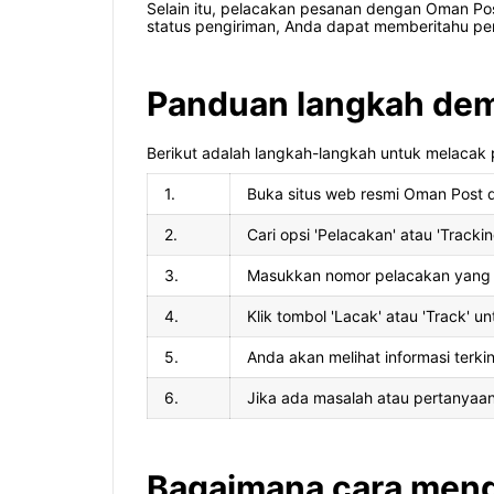
Selain itu, pelacakan pesanan dengan Oman P
status pengiriman, Anda dapat memberitahu pe
Panduan langkah dem
Berikut adalah langkah-langkah untuk melacak 
1.
Buka situs web resmi Oman Post 
2.
Cari opsi 'Pelacakan' atau 'Tracki
3.
Masukkan nomor pelacakan yang d
4.
Klik tombol 'Lacak' atau 'Track' u
5.
Anda akan melihat informasi terki
6.
Jika ada masalah atau pertanyaa
Bagaimana cara meng