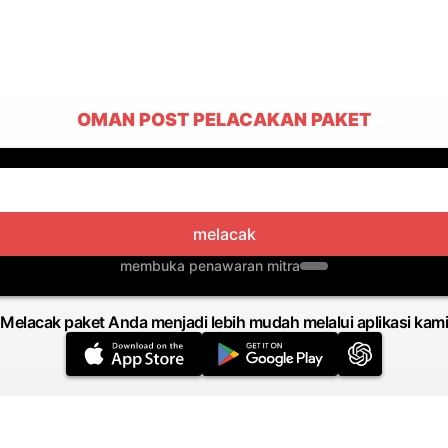
OMAN POST PELACAKAN PAKET
melacak
membuka penawaran mitra
Melacak paket Anda menjadi lebih mudah melalui aplikasi kami