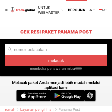
UNTUK
BERGUNA
ID
WEBMASTER
CEK RESI PAKET PANAMA POST
melacak
membuka penawaran mitra
Melacak paket Anda menjadi lebih mudah melalui
aplikasi kami
rumah
Layanan pengiriman
Panama Post