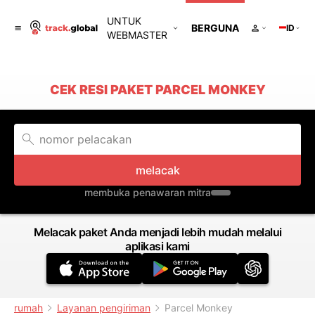
UNTUK
BERGUNA
ID
WEBMASTER
CEK RESI PAKET PARCEL MONKEY
melacak
membuka penawaran mitra
Melacak paket Anda menjadi lebih mudah melalui
aplikasi kami
rumah
Layanan pengiriman
Parcel Monkey