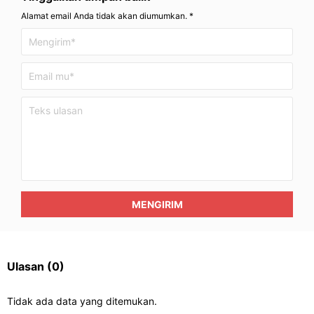
Alamat email Anda tidak akan diumumkan. *
MENGIRIM
Ulasan
(0)
Tidak ada data yang ditemukan.