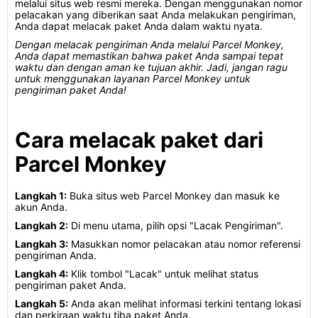
melalui situs web resmi mereka. Dengan menggunakan nomor
pelacakan yang diberikan saat Anda melakukan pengiriman,
Anda dapat melacak paket Anda dalam waktu nyata.
Dengan melacak pengiriman Anda melalui Parcel Monkey,
Anda dapat memastikan bahwa paket Anda sampai tepat
waktu dan dengan aman ke tujuan akhir. Jadi, jangan ragu
untuk menggunakan layanan Parcel Monkey untuk
pengiriman paket Anda!
Cara melacak paket dari
Parcel Monkey
Langkah 1:
Buka situs web Parcel Monkey dan masuk ke
akun Anda.
Langkah 2:
Di menu utama, pilih opsi "Lacak Pengiriman".
Langkah 3:
Masukkan nomor pelacakan atau nomor referensi
pengiriman Anda.
Langkah 4:
Klik tombol "Lacak" untuk melihat status
pengiriman paket Anda.
Langkah 5:
Anda akan melihat informasi terkini tentang lokasi
dan perkiraan waktu tiba paket Anda.