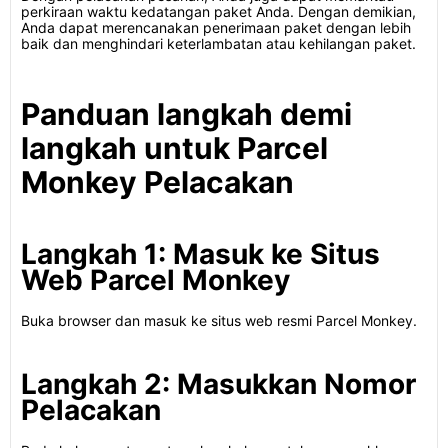
perkiraan waktu kedatangan paket Anda. Dengan demikian,
Anda dapat merencanakan penerimaan paket dengan lebih
baik dan menghindari keterlambatan atau kehilangan paket.
Panduan langkah demi
langkah untuk Parcel
Monkey Pelacakan
Langkah 1: Masuk ke Situs
Web Parcel Monkey
Buka browser dan masuk ke situs web resmi Parcel Monkey.
Langkah 2: Masukkan Nomor
Pelacakan