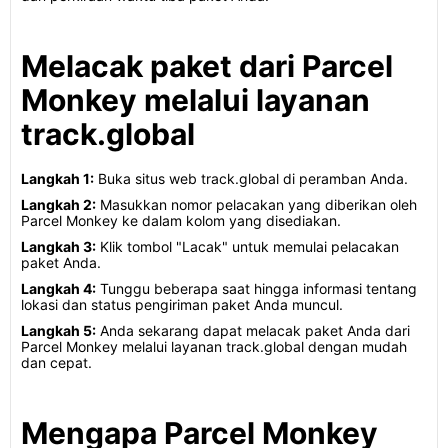
Melacak paket dari Parcel
Monkey melalui layanan
track.global
Langkah 1:
Buka situs web track.global di peramban Anda.
Langkah 2:
Masukkan nomor pelacakan yang diberikan oleh
Parcel Monkey ke dalam kolom yang disediakan.
Langkah 3:
Klik tombol "Lacak" untuk memulai pelacakan
paket Anda.
Langkah 4:
Tunggu beberapa saat hingga informasi tentang
lokasi dan status pengiriman paket Anda muncul.
Langkah 5:
Anda sekarang dapat melacak paket Anda dari
Parcel Monkey melalui layanan track.global dengan mudah
dan cepat.
Mengapa Parcel Monkey