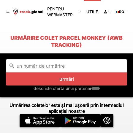
PENTRU
UTILE
RO
WEBMASTER
URMĂRIRE COLET PARCEL MONKEY (AWB
TRACKING)
urmări
deschide oferta unui partener
Urmărirea coletelor este și mai ușoară prin intermediul
aplicației noastre