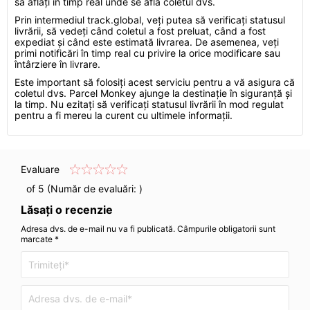
să aflați în timp real unde se află coletul dvs.
Prin intermediul track.global, veți putea să verificați statusul
livrării, să vedeți când coletul a fost preluat, când a fost
expediat și când este estimată livrarea. De asemenea, veți
primi notificări în timp real cu privire la orice modificare sau
întârziere în livrare.
Este important să folosiți acest serviciu pentru a vă asigura că
coletul dvs. Parcel Monkey ajunge la destinație în siguranță și
la timp. Nu ezitați să verificați statusul livrării în mod regulat
pentru a fi mereu la curent cu ultimele informații.
Evaluare
of 5 (Număr de evaluări:
)
Lăsați o recenzie
Adresa dvs. de e-mail nu va fi publicată. Câmpurile obligatorii sunt
marcate *