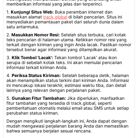
memberikan informasi yang jelas dan terperinci.
1.
Kunjungi Situs Web:
Buka peramban internet dan
masukkan alamat
track.global
di bilah pencarian. Situs ini
menyediakan pemantauan paket dari seluruh dunia dalam
satu antarmuka.
2.
Masukkan Nomor Resi:
Setelah situs terbuka, cari kotak
teks pencarian di halaman utama. Ketikkan nomor resi yang
terkait dengan kiriman yang ingin Anda lacak. Pastikan nomor
tersebut benar agar informasi yang ditampilkan akurat.
3.
Klik Tombol 'Lacak':
Tekan tombol 'Lacak' atau ikon
serupa di sebelah kotak teks. Ini akan memulai pencarian
informasi terkait kiriman Anda.
4.
Periksa Status Kiriman:
Setelah beberapa detik, halaman
akan menampilkan status terkini dari kiriman Anda. Informasi
ini mencakup lokasi terakhir, estimasi waktu tiba, dan detail
lainnya yang relevan dengan perjalanan paket.
5.
Gunakan Fitur Tambahan:
Jika diperlukan, manfaatkan
fitur tambahan yang tersedia di track.global, seperti
pemberitahuan otomatis melalui email atau SMS untuk setiap
perubahan status kiriman.
Dengan mengikuti langkah-langkah ini, Anda dapat dengan
mudah mengawasi perjalanan barang Anda dan memastikan
bahwa semuanya berjalan sesuai rencana.