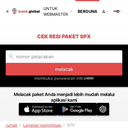
UNTUK
BERGUNA
ID
WEBMASTER
CEK RESI PAKET SPX
melacak
membuka penawaran mitra
Melacak paket Anda menjadi lebih mudah melalui
aplikasi kami
rumah
Layanan pengiriman
SPX