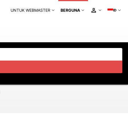
UNTUK WEBMASTER
BERGUNA
ID