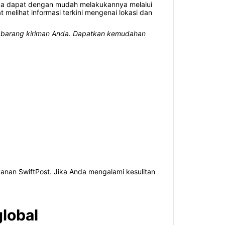
nda dapat dengan mudah melakukannya melalui
melihat informasi terkini mengenai lokasi dan
an barang kiriman Anda. Dapatkan kemudahan
anan SwiftPost. Jika Anda mengalami kesulitan
global