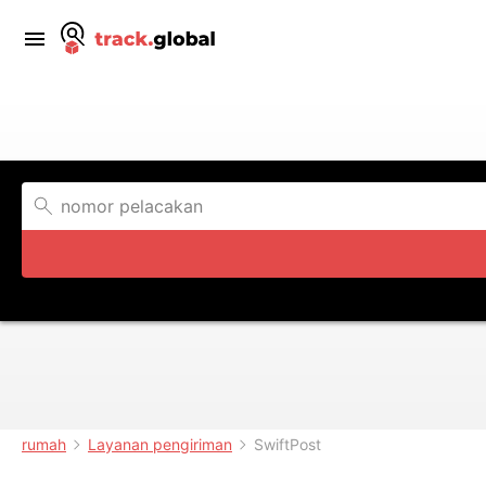
rumah
Layanan pengiriman
SwiftPost