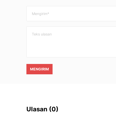
MENGIRIM
Ulasan
(0)