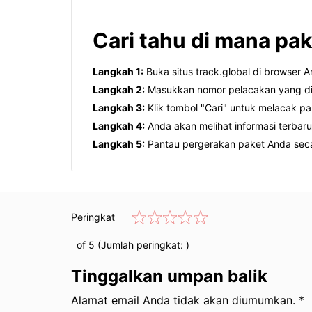
Cari tahu di mana pak
Langkah 1:
Buka situs track.global di browser A
Langkah 2:
Masukkan nomor pelacakan yang dibe
Langkah 3:
Klik tombol "Cari" untuk melacak p
Langkah 4:
Anda akan melihat informasi terbaru
Langkah 5:
Pantau pergerakan paket Anda secar
Peringkat
of 5 (Jumlah peringkat:
)
Tinggalkan umpan balik
Alamat email Anda tidak akan diumumkan. *