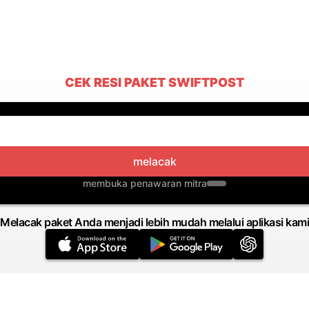
CEK RESI PAKET SWIFTPOST
melacak
membuka penawaran mitra
Melacak paket Anda menjadi lebih mudah melalui aplikasi kami