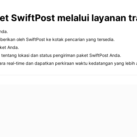
et SwiftPost melalui layanan tr
nda.
rikan oleh SwiftPost ke kotak pencarian yang tersedia.
aket Anda.
 tentang lokasi dan status pengiriman paket SwiftPost Anda.
a real-time dan dapatkan perkiraan waktu kedatangan yang lebih 