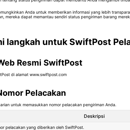
 memungkinkan Anda untuk memberikan informasi yang lebih transpa
 mereka dapat memantau sendiri status pengiriman barang mereka
i langkah untuk SwiftPost Pel
 Web Resmi SwiftPost
ftPost di alamat www.swiftpost.com
Nomor Pelacakan
ncarian untuk memasukkan nomor pelacakan pengiriman Anda.
Deskripsi
r pelacakan yang diberikan oleh SwiftPost.