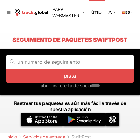
PARA
ÚTIL
ES
WEBMASTER
SEGUIMIENTO DE PAQUETES SWIFTPOST
pista
abrir una oferta de socio
Rastrear tus paquetes es aún más fácil a través de
nuestra aplicación
Inicio
Servicios de entrega
SwiftPost