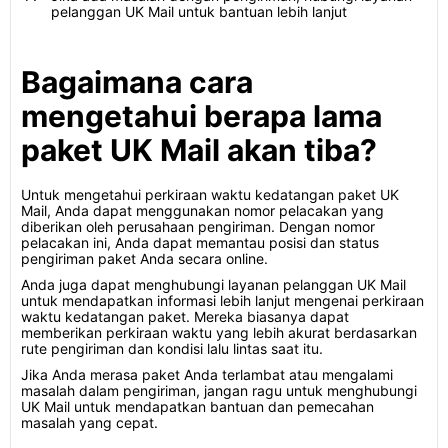
pelanggan UK Mail untuk bantuan lebih lanjut
Bagaimana cara
mengetahui berapa lama
paket UK Mail akan tiba?
Untuk mengetahui perkiraan waktu kedatangan paket UK
Mail, Anda dapat menggunakan nomor pelacakan yang
diberikan oleh perusahaan pengiriman. Dengan nomor
pelacakan ini, Anda dapat memantau posisi dan status
pengiriman paket Anda secara online.
Anda juga dapat menghubungi layanan pelanggan UK Mail
untuk mendapatkan informasi lebih lanjut mengenai perkiraan
waktu kedatangan paket. Mereka biasanya dapat
memberikan perkiraan waktu yang lebih akurat berdasarkan
rute pengiriman dan kondisi lalu lintas saat itu.
Jika Anda merasa paket Anda terlambat atau mengalami
masalah dalam pengiriman, jangan ragu untuk menghubungi
UK Mail untuk mendapatkan bantuan dan pemecahan
masalah yang cepat.