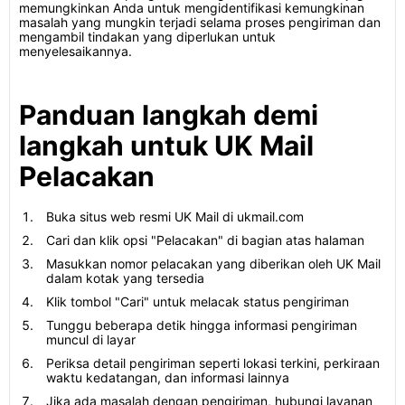
memungkinkan Anda untuk mengidentifikasi kemungkinan
masalah yang mungkin terjadi selama proses pengiriman dan
mengambil tindakan yang diperlukan untuk
menyelesaikannya.
Panduan langkah demi
langkah untuk UK Mail
Pelacakan
Buka situs web resmi UK Mail di ukmail.com
Cari dan klik opsi "Pelacakan" di bagian atas halaman
Masukkan nomor pelacakan yang diberikan oleh UK Mail
dalam kotak yang tersedia
Klik tombol "Cari" untuk melacak status pengiriman
Tunggu beberapa detik hingga informasi pengiriman
muncul di layar
Periksa detail pengiriman seperti lokasi terkini, perkiraan
waktu kedatangan, dan informasi lainnya
Jika ada masalah dengan pengiriman, hubungi layanan