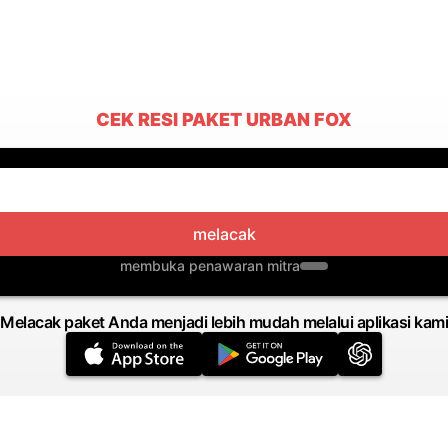
CEK RESI PAKET URBAN FOX
melacak
membuka penawaran mitra
Melacak paket Anda menjadi lebih mudah melalui aplikasi kami