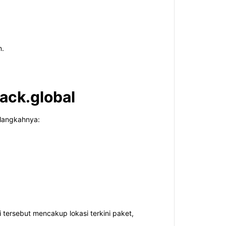
n.
rack.global
-langkahnya:
 tersebut mencakup lokasi terkini paket,