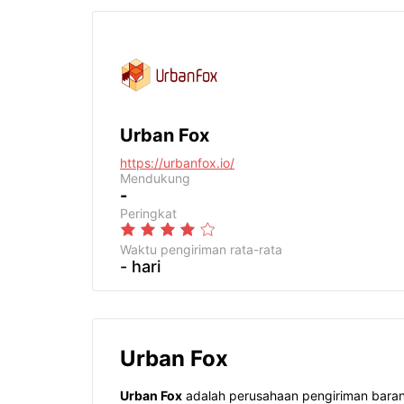
Urban Fox
https://urbanfox.io/
Mendukung
-
Peringkat
Waktu pengiriman
rata-rata
- hari
Urban Fox
Urban Fox
adalah perusahaan pengiriman baran