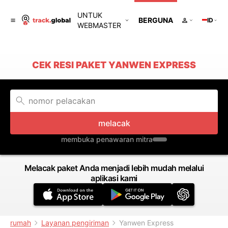
UNTUK
BERGUNA
ID
WEBMASTER
CEK RESI PAKET YANWEN EXPRESS
melacak
membuka penawaran mitra
Melacak paket Anda menjadi lebih mudah melalui
aplikasi kami
rumah
Layanan pengiriman
Yanwen Express