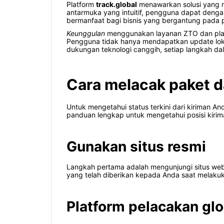
Platform
track.global
menawarkan solusi yang m
antarmuka yang intuitif, pengguna dapat denga
bermanfaat bagi bisnis yang bergantung pada p
Keunggulan
menggunakan layanan ZTO dan platf
Pengguna tidak hanya mendapatkan update lok
dukungan teknologi canggih, setiap langkah da
Cara melacak paket d
Untuk mengetahui status terkini dari kiriman A
panduan lengkap untuk mengetahui posisi kiri
Gunakan situs resmi
Langkah pertama adalah mengunjungi situs we
yang telah diberikan kepada Anda saat melakuk
Platform pelacakan glo