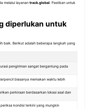
a melalui layanan
track.global
. Pastikan untuk
g diperlukan untuk
 baik. Berikut adalah beberapa langkah yang
 Durasi pengiriman sangat bergantung pada
terpencil biasanya memakan waktu lebih
ikan perkiraan berdasarkan lokasi asal dan
periksa kondisi terkini yang mungkin