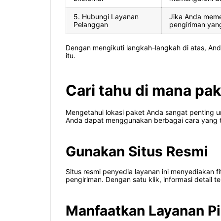
5. Hubungi Layanan
Jika Anda meme
Pelanggan
pengiriman yan
Dengan mengikuti langkah-langkah di atas, An
itu.
Cari tahu di mana pa
Mengetahui lokasi paket Anda sangat penting unt
Anda dapat menggunakan berbagai cara yang t
Gunakan Situs Resmi
Situs resmi penyedia layanan ini menyediakan 
pengiriman. Dengan satu klik, informasi detail 
Manfaatkan Layanan Pi