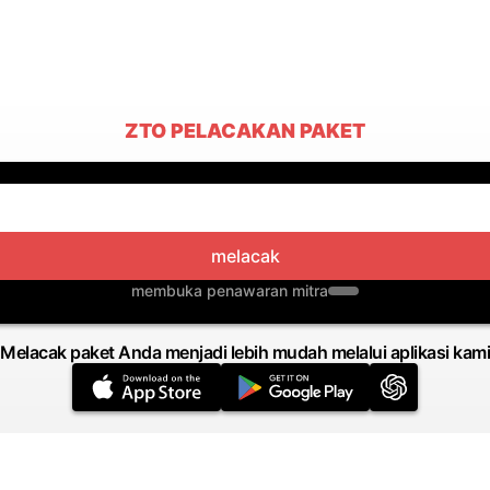
ZTO PELACAKAN PAKET
melacak
membuka penawaran mitra
Melacak paket Anda menjadi lebih mudah melalui aplikasi kami