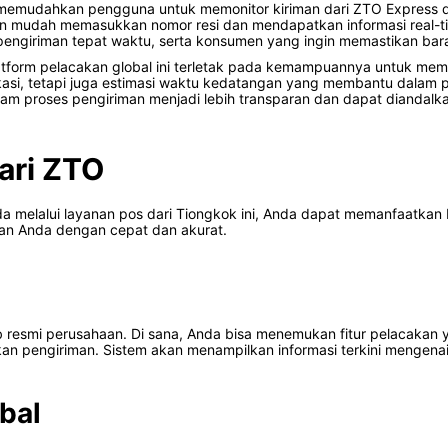
emudahkan pengguna untuk memonitor kiriman dari ZTO Express da
n mudah memasukkan nomor resi dan mendapatkan informasi real-time
engiriman tepat waktu, serta konsumen yang ingin memastikan bara
orm pelacakan global ini terletak pada kemampuannya untuk membe
asi, tetapi juga estimasi waktu kedatangan yang membantu dalam
lam proses pengiriman menjadi lebih transparan dan dapat diandalk
ari ZTO
nda melalui layanan pos dari Tiongkok ini, Anda dapat memanfaatkan
man Anda dengan cepat dan akurat.
b resmi perusahaan. Di sana, Anda bisa menemukan fitur pelacaka
an pengiriman. Sistem akan menampilkan informasi terkini mengenai 
bal