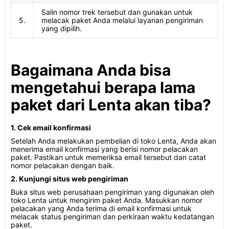
Salin nomor trek tersebut dan gunakan untuk
5.
melacak paket Anda melalui layanan pengiriman
yang dipilih.
Bagaimana Anda bisa
mengetahui berapa lama
paket dari Lenta akan tiba?
1. Cek email konfirmasi
Setelah Anda melakukan pembelian di toko Lenta, Anda akan
menerima email konfirmasi yang berisi nomor pelacakan
paket. Pastikan untuk memeriksa email tersebut dan catat
nomor pelacakan dengan baik.
2. Kunjungi situs web pengiriman
Buka situs web perusahaan pengiriman yang digunakan oleh
toko Lenta untuk mengirim paket Anda. Masukkan nomor
pelacakan yang Anda terima di email konfirmasi untuk
melacak status pengiriman dan perkiraan waktu kedatangan
paket.