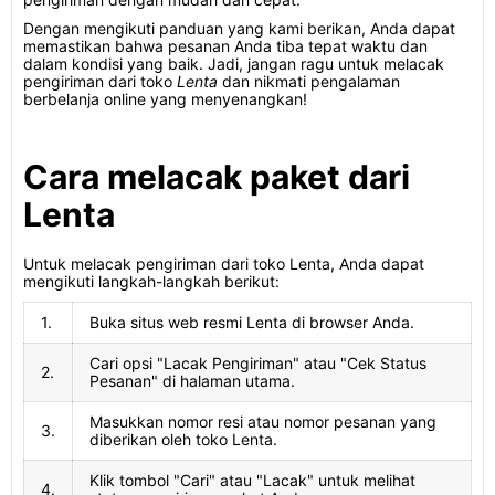
Dengan mengikuti panduan yang kami berikan, Anda dapat
memastikan bahwa pesanan Anda tiba tepat waktu dan
dalam kondisi yang baik. Jadi, jangan ragu untuk melacak
pengiriman dari toko
Lenta
dan nikmati pengalaman
berbelanja online yang menyenangkan!
Cara melacak paket dari
Lenta
Untuk melacak pengiriman dari toko Lenta, Anda dapat
mengikuti langkah-langkah berikut:
1.
Buka situs web resmi Lenta di browser Anda.
Cari opsi "Lacak Pengiriman" atau "Cek Status
2.
Pesanan" di halaman utama.
Masukkan nomor resi atau nomor pesanan yang
3.
diberikan oleh toko Lenta.
Klik tombol "Cari" atau "Lacak" untuk melihat
4.