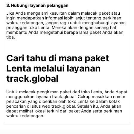
3. Hubungi layanan pelanggan
Jika Anda mengalami kesulitan dalam melacak paket atau
ingin mendapatkan informasi lebih lanjut tentang perkiraan
waktu kedatangan, jangan ragu untuk menghubungi layanan
pelanggan toko Lenta. Mereka akan dengan senang hati
membantu Anda mengetahui berapa lama paket Anda akan
tiba.
Cari tahu di mana paket
Lenta melalui layanan
track.global
Untuk melacak pengiriman paket dari toko Lenta, Anda dapat
menggunakan layanan track.global. Cukup masukkan nomor
pelacakan yang diberikan oleh toko Lenta ke dalam kotak
pencarian di situs web track.global. Setelah itu, Anda akan
dapat melihat lokasi terkini dari paket Anda serta perkiraan
waktu kedatangan.