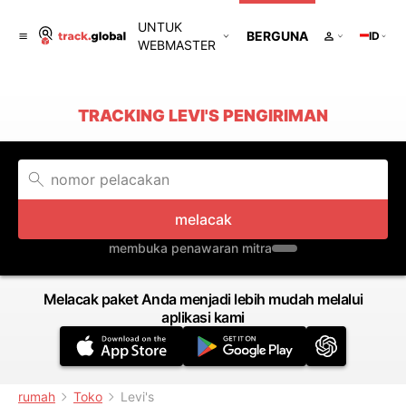
UNTUK
BERGUNA
ID
WEBMASTER
TRACKING LEVI'S PENGIRIMAN
melacak
membuka penawaran mitra
Melacak paket Anda menjadi lebih mudah melalui
aplikasi kami
rumah
Toko
Levi's