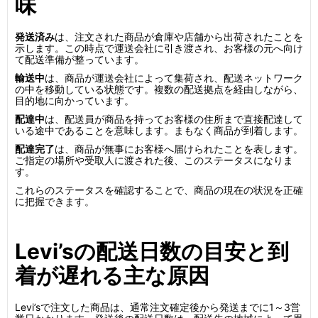
味
発送済み
は、注文された商品が倉庫や店舗から出荷されたことを
示します。この時点で運送会社に引き渡され、お客様の元へ向け
て配送準備が整っています。
輸送中
は、商品が運送会社によって集荷され、配送ネットワーク
の中を移動している状態です。複数の配送拠点を経由しながら、
目的地に向かっています。
配達中
は、配送員が商品を持ってお客様の住所まで直接配達して
いる途中であることを意味します。まもなく商品が到着します。
配達完了
は、商品が無事にお客様へ届けられたことを表します。
ご指定の場所や受取人に渡された後、このステータスになりま
す。
これらのステータスを確認することで、商品の現在の状況を正確
に把握できます。
Levi’sの配送日数の目安と到
着が遅れる主な原因
Levi’sで注文した商品は、通常注文確定後から発送までに1～3営