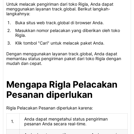
Untuk melacak pengiriman dari toko Rigla, Anda dapat
menggunakan layanan track.global. Berikut langkah-
langkahnya:
Buka situs web track.global di browser Anda.
Masukkan nomor pelacakan yang diberikan oleh toko
Rigla.
Klik tombol "Cari" untuk melacak paket Anda.
Dengan menggunakan layanan track.global, Anda dapat
memantau status pengiriman paket dari toko Rigla dengan
mudah dan cepat.
Mengapa Rigla Pelacakan
Pesanan diperlukan
Rigla Pelacakan Pesanan diperlukan karena:
Anda dapat mengetahui status pengiriman
1.
pesanan Anda secara real-time.