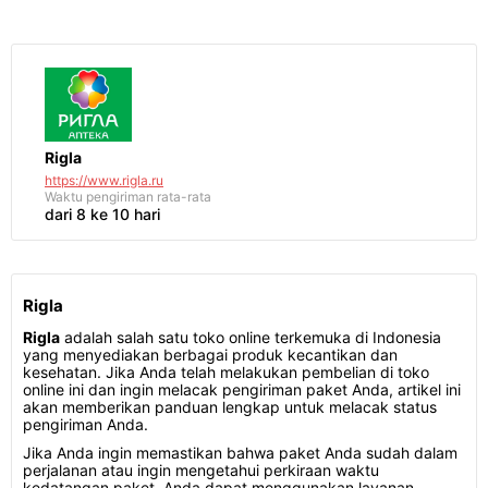
Rigla
https://www.rigla.ru
Waktu pengiriman
rata-rata
dari 8 ke 10 hari
Rigla
Rigla
adalah salah satu toko online terkemuka di Indonesia
yang menyediakan berbagai produk kecantikan dan
kesehatan. Jika Anda telah melakukan pembelian di toko
online ini dan ingin melacak pengiriman paket Anda, artikel ini
akan memberikan panduan lengkap untuk melacak status
pengiriman Anda.
Jika Anda ingin memastikan bahwa paket Anda sudah dalam
perjalanan atau ingin mengetahui perkiraan waktu
kedatangan paket, Anda dapat menggunakan layanan