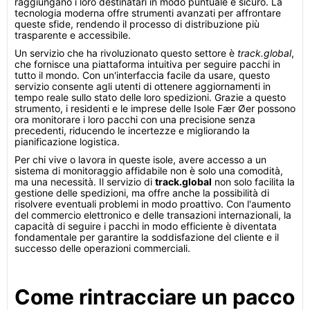
raggiungano i loro destinatari in modo puntuale e sicuro. La
tecnologia moderna offre strumenti avanzati per affrontare
queste sfide, rendendo il processo di distribuzione più
trasparente e accessibile.
Un servizio che ha rivoluzionato questo settore è
track.global
,
che fornisce una piattaforma intuitiva per seguire pacchi in
tutto il mondo. Con un'interfaccia facile da usare, questo
servizio consente agli utenti di ottenere aggiornamenti in
tempo reale sullo stato delle loro spedizioni. Grazie a questo
strumento, i residenti e le imprese delle Isole Fær Øer possono
ora monitorare i loro pacchi con una precisione senza
precedenti, riducendo le incertezze e migliorando la
pianificazione logistica.
Per chi vive o lavora in queste isole, avere accesso a un
sistema di monitoraggio affidabile non è solo una comodità,
ma una necessità. Il servizio di
track.global
non solo facilita la
gestione delle spedizioni, ma offre anche la possibilità di
risolvere eventuali problemi in modo proattivo. Con l'aumento
del commercio elettronico e delle transazioni internazionali, la
capacità di seguire i pacchi in modo efficiente è diventata
fondamentale per garantire la soddisfazione del cliente e il
successo delle operazioni commerciali.
Come rintracciare un pacco