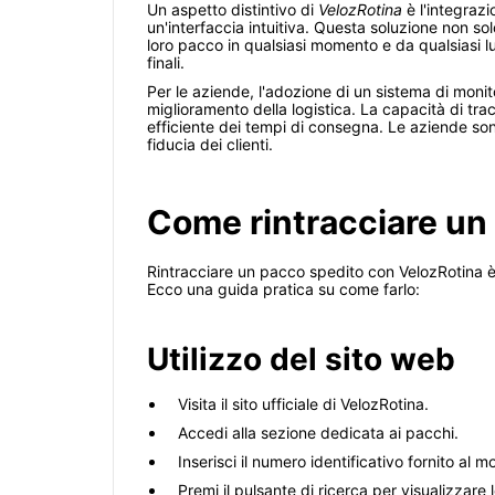
Un aspetto distintivo di
VelozRotina
è l'integraz
un'interfaccia intuitiva. Questa soluzione non sol
loro pacco in qualsiasi momento e da qualsiasi luo
finali.
Per le aziende, l'adozione di un sistema di mon
miglioramento della logistica. La capacità di tr
efficiente dei tempi di consegna. Le aziende so
fiducia dei clienti.
Come rintracciare un
Rintracciare un pacco spedito con VelozRotina è 
Ecco una guida pratica su come farlo:
Utilizzo del sito web
Visita il sito ufficiale di VelozRotina.
Accedi alla sezione dedicata ai pacchi.
Inserisci il numero identificativo fornito a
Premi il pulsante di ricerca per visualizzare 