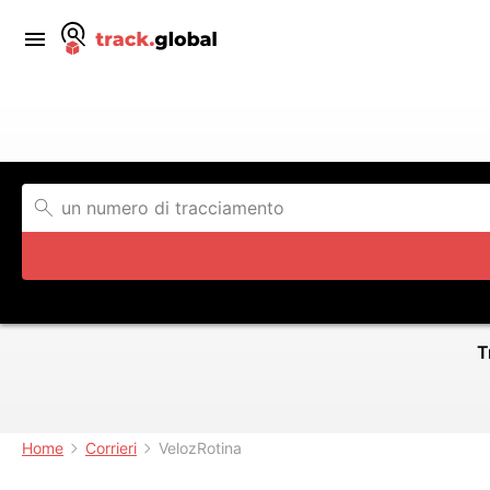
T
Home
Corrieri
VelozRotina