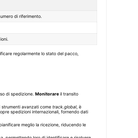
umero di riferimento.
ioni.
erificare regolarmente lo stato del pacco,
sso di spedizione.
Monitorare
il transito
 di strumenti avanzati come
track.global
, è
copre spedizioni internazionali, fornendo dati
pianificare meglio la ricezione, riducendo le
ca, permettendo loro di identificare e risolvere