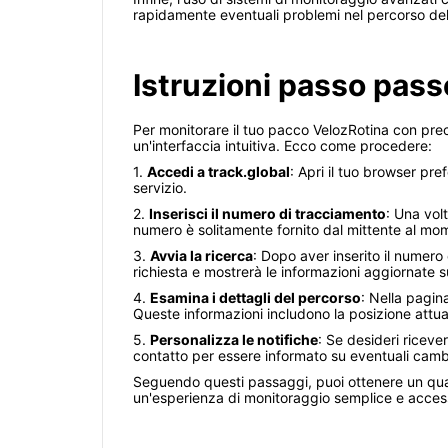
rapidamente eventuali problemi nel percorso del
Istruzioni passo pass
Per monitorare il tuo pacco VelozRotina con preci
un'interfaccia intuitiva. Ecco come procedere:
1.
Accedi a track.global
: Apri il tuo browser pre
servizio.
2.
Inserisci il numero di tracciamento
: Una vol
numero è solitamente fornito dal mittente al mo
3.
Avvia la ricerca
: Dopo aver inserito il numero 
richiesta e mostrerà le informazioni aggiornate s
4.
Esamina i dettagli del percorso
: Nella pagin
Queste informazioni includono la posizione attual
5.
Personalizza le notifiche
: Se desideri riceve
contatto per essere informato su eventuali camb
Seguendo questi passaggi, puoi ottenere un quad
un'esperienza di monitoraggio semplice e access