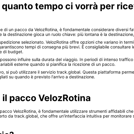
 quanto tempo ci vorrà per ric
ne di un pacco da VelozRotina, è fondamentale considerare diversi fat
 e la destinazione gioca un ruolo chiave: più lontana è la destinazione
i spedizione selezionato. VelozRotina offre opzioni che variano in termin
ntiscono tempi di consegna più brevi. È consigliabile consultare le 
 e di budget.
 possono influire sulla durata del viaggio. In periodi di intenso traffi
 variabili esterne quando si pianifica la ricezione di un pacco.
o, si può utilizzare il servizio track.global. Questa piattaforma perme
iati su quando è previsto l'arrivo a destinazione.
a il pacco VelozRotina
acco VelozRotina, è fondamentale utilizzare strumenti affidabili che 
erto da track.global, che offre un'interfaccia intuitiva per monitorare 