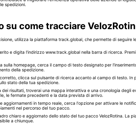
le spedizioni.
o su come tracciare VelozRotin
sione, utilizza la piattaforma track.global, che permette di seguire le
ferito e digita l'indirizzo www.track.global nella barra di ricerca. Prem
ta sulla homepage, cerca il campo di testo designato per l'inseriment
mento della spedizione.
corretto, clicca sul pulsante di ricerca accanto al campo di testo. In p
ullo stato della tua spedizione.
a dei risultati, troverai una mappa interattiva e una cronologia degli 
e, le fermate precedenti e la data prevista di arrivo.
re aggiornamenti in tempo reale, cerca l'opzione per attivare le notifich
iamenti nel percorso del tuo pacco.
ro chiaro e aggiornato dello stato del tuo pacco VelozRotina. La pia
ibile a chiunque.