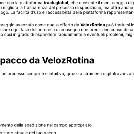
ione con la piattaforma
track.global
, che consente il monitoraggio di 
o migliora la trasparenza del processo di spedizione, ma offre anche ai c
go. La facilità d'uso e l'accessibilità della piattaforma rappresentano
itoraggio avanzato come quello offerto da
VelozRotina
può tradursi in
acciare ogni fase del percorso di consegna con precisione consente un
no così in grado di rispondere rapidamente a eventuali problemi, mig
 pacco da VelozRotina
un processo semplice e intuitivo, grazie a strumenti digitali avanzat
l momento della spedizione nel campo appropriato.
lo stato attuale del tuo pacco.