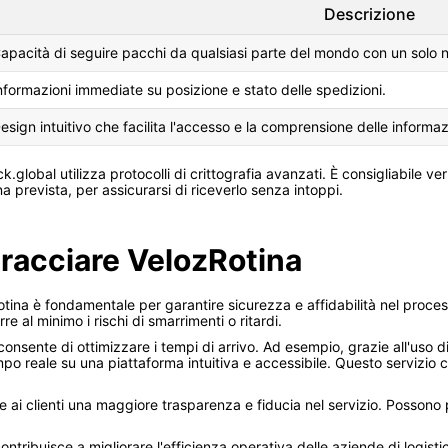
Descrizione
apacità di seguire pacchi da qualsiasi parte del mondo con un solo n
nformazioni immediate su posizione e stato delle spedizioni.
esign intuitivo che facilita l'accesso e la comprensione delle informaz
k.global utilizza protocolli di crittografia avanzati. È consigliabile v
 prevista, per assicurarsi di riceverlo senza intoppi.
tracciare VelozRotina
tina è fondamentale per garantire sicurezza e affidabilità nel proce
e al minimo i rischi di smarrimenti o ritardi.
 consente di ottimizzare i tempi di arrivo. Ad esempio, grazie all'uso
empo reale su una piattaforma intuitiva e accessibile. Questo servizio 
ffre ai clienti una maggiore trasparenza e fiducia nel servizio. Possono 
contribuisce a migliorare l'efficienza operativa delle aziende di logisti