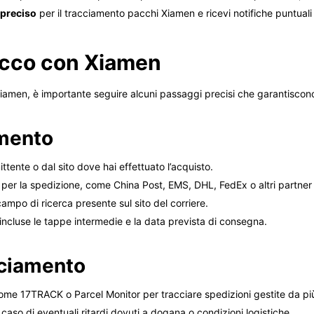
 preciso
per il tracciamento pacchi Xiamen e ricevi notifiche puntuali 
acco con Xiamen
amen, è importante seguire alcuni passaggi precisi che garantiscono 
amento
ttente o dal sito dove hai effettuato l’acquisto.
to per la spedizione, come China Post, EMS, DHL, FedEx o altri partner l
campo di ricerca presente sul sito del corriere.
, incluse le tappe intermedie e la data prevista di consegna.
acciamento
come 17TRACK o Parcel Monitor per tracciare spedizioni gestite da più 
caso di eventuali ritardi dovuti a dogana o condizioni logistiche.