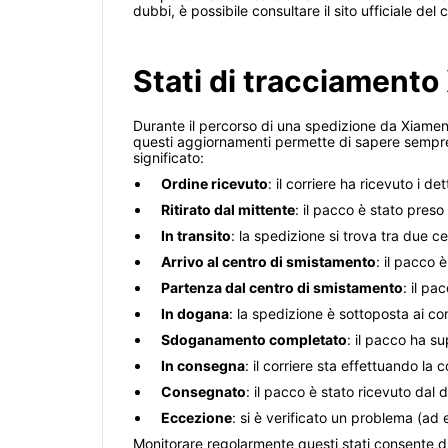
dubbi, è possibile consultare il sito ufficiale del c
Stati di tracciamento
Durante il percorso di una spedizione da Xiamen,
questi aggiornamenti permette di sapere sempre d
significato:
Ordine ricevuto
: il corriere ha ricevuto i d
Ritirato dal mittente
: il pacco è stato preso
In transito
: la spedizione si trova tra due ce
Arrivo al centro di smistamento
: il pacco 
Partenza dal centro di smistamento
: il pa
In dogana
: la spedizione è sottoposta ai co
Sdoganamento completato
: il pacco ha su
In consegna
: il corriere sta effettuando la 
Consegnato
: il pacco è stato ricevuto dal 
Eccezione
: si è verificato un problema (ad
Monitorare regolarmente questi stati consente di