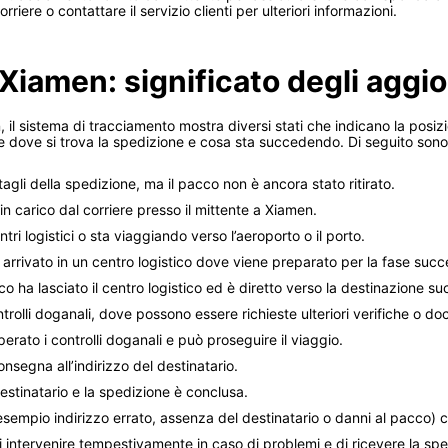
orriere o contattare il servizio clienti per ulteriori informazioni.
 Xiamen: significato degli aggi
 il sistema di tracciamento mostra diversi stati che indicano la pos
ove si trova la spedizione e cosa sta succedendo. Di seguito sono elen
ettagli della spedizione, ma il pacco non è ancora stato ritirato.
 in carico dal corriere presso il mittente a Xiamen.
ntri logistici o sta viaggiando verso l’aeroporto o il porto.
è arrivato in un centro logistico dove viene preparato per la fase succ
cco ha lasciato il centro logistico ed è diretto verso la destinazione s
ntrolli doganali, dove possono essere richieste ulteriori verifiche o do
perato i controlli doganali e può proseguire il viaggio.
consegna all’indirizzo del destinatario.
destinatario e la spedizione è conclusa.
 esempio indirizzo errato, assenza del destinatario o danni al pacco) 
 intervenire tempestivamente in caso di problemi e di ricevere la spe