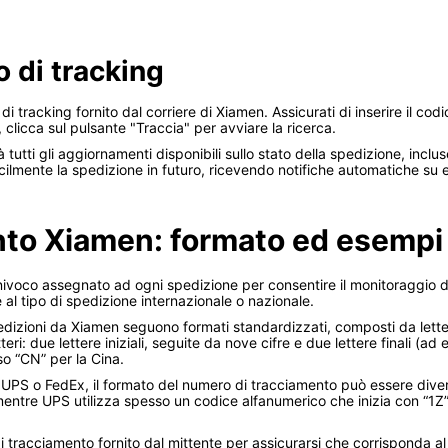
 di tracking
o di tracking fornito dal corriere di Xiamen. Assicurati di inserire il 
, clicca sul pulsante "Traccia" per avviare la ricerca.
tutti gli aggiornamenti disponibili sullo stato della spedizione, inclu
acilmente la spedizione in futuro, ricevendo notifiche automatiche su 
nto Xiamen: formato ed esempi
ivoco assegnato ad ogni spedizione per consentire il monitoraggio d
e al tipo di spedizione internazionale o nazionale.
edizioni da Xiamen seguono formati standardizzati, composti da lett
ri: due lettere iniziali, seguite da nove cifre e due lettere finali (ad
so “CN” per la Cina.
L, UPS o FedEx, il formato del numero di tracciamento può essere di
mentre UPS utilizza spesso un codice alfanumerico che inizia con “1Z”
 tracciamento fornito dal mittente per assicurarsi che corrisponda al 