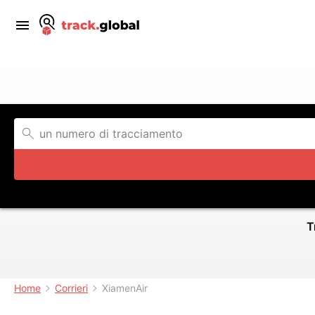
T
Home
Corrieri
XiamenAir