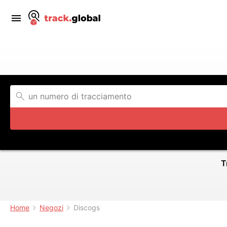
T
Home
Negozi
Discogs