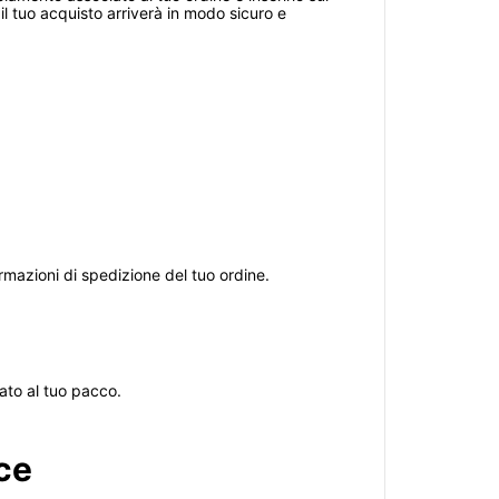
il tuo acquisto arriverà in modo sicuro e
rmazioni di spedizione del tuo ordine.
iato al tuo pacco.
ce