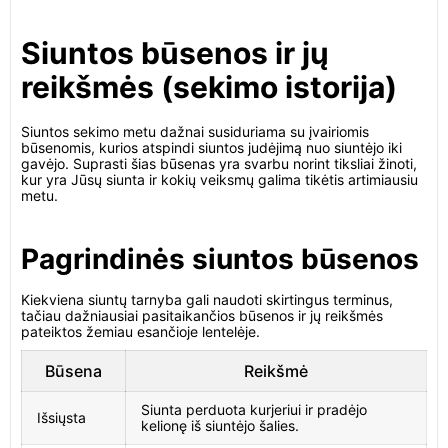
Siuntos būsenos ir jų
reikšmės (sekimo istorija)
Siuntos sekimo metu dažnai susiduriama su įvairiomis
būsenomis, kurios atspindi siuntos judėjimą nuo siuntėjo iki
gavėjo. Suprasti šias būsenas yra svarbu norint tiksliai žinoti,
kur yra Jūsų siunta ir kokių veiksmų galima tikėtis artimiausiu
metu.
Pagrindinės siuntos būsenos
Kiekviena siuntų tarnyba gali naudoti skirtingus terminus,
tačiau dažniausiai pasitaikančios būsenos ir jų reikšmės
pateiktos žemiau esančioje lentelėje.
Būsena
Reikšmė
Siunta perduota kurjeriui ir pradėjo
Išsiųsta
kelionę iš siuntėjo šalies.