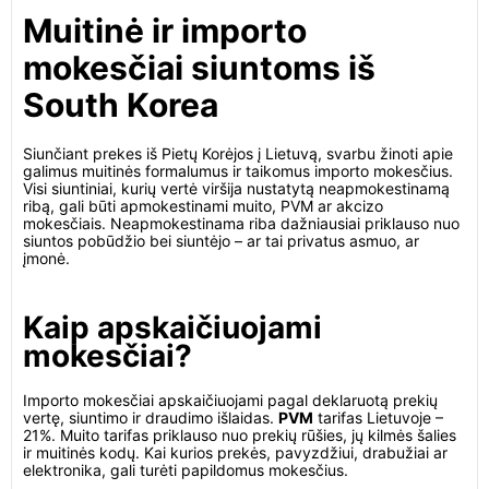
Muitinė ir importo
mokesčiai siuntoms iš
South Korea
Siunčiant prekes iš Pietų Korėjos į Lietuvą, svarbu žinoti apie
galimus muitinės formalumus ir taikomus importo mokesčius.
Visi siuntiniai, kurių vertė viršija nustatytą neapmokestinamą
ribą, gali būti apmokestinami muito, PVM ar akcizo
mokesčiais. Neapmokestinama riba dažniausiai priklauso nuo
siuntos pobūdžio bei siuntėjo – ar tai privatus asmuo, ar
įmonė.
Kaip apskaičiuojami
mokesčiai?
Importo mokesčiai apskaičiuojami pagal deklaruotą prekių
vertę, siuntimo ir draudimo išlaidas.
PVM
tarifas Lietuvoje –
21%. Muito tarifas priklauso nuo prekių rūšies, jų kilmės šalies
ir muitinės kodų. Kai kurios prekės, pavyzdžiui, drabužiai ar
elektronika, gali turėti papildomus mokesčius.