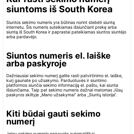
siuntoms iš South Korea
Siuntos sekimo numeris yra būtinas norint stebėti siuntą
internetu. Šis numeris suteikiamas išsiunčiant prekę arba
siuntą iš South Korea ir paprastai pateikiamas siuntos siuntėjo
arba pardavėjo.
Siuntos numeris el. laiške
arba paskyroje
Dažniausiai sekimo numerį galite rasti patvirtinimo el. laiške,
kurį gaunate po užsakymo. Parduotuvės ir siuntimo
platformos siunčia sekimo informaciją el. paštu, kai siunta
išsiunčiama. Taip pat sekimo numeris dažnai matomas Jūsų
paskyros skiltyje „Mano užsakymai“ arba „Siuntų istorija“.
Kiti būdai gauti sekimo
numerį
Jeigu sekimo numerio negavote automatiškai,