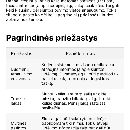
Dažnai stebint siuntinio kelią matomas statusas „Išsiųsta“,
tačiau informacija apie judėjimą ilgą laiką nesikeičia. Tai gali
kelti klausimų dėl siuntos buvimo vietos ar saugumo. Tokia
situacija pasitaiko dėl kelių pagrindinių priežasčių, kurios
aptariamos žemiau.
Pagrindinės priežastys
Priežastis
Paaiškinimas
Kurjerių sistemos ne visada realiu laiku
Duomenų
atnaujina informaciją apie siuntos
atnaujinimo
judėjimą. Duomenys gali būti perduoti tik
vėlavimas
pasiekus kitą terminalą ar logistikos
tašką.
Siuntai keliaujant tarp šalių ar didelių
Tranzito
miestų, tranzito laikotarpiai gali trukti
laikas
kelias dienas. Per šį laiką statusas
nesikeičia.
Siunta gali būti sulaikyta muitinėje
Muitinės
papildomam tikrinimui. Tokiu atveju
patikros
judėjimo informacija taip pat gali būti