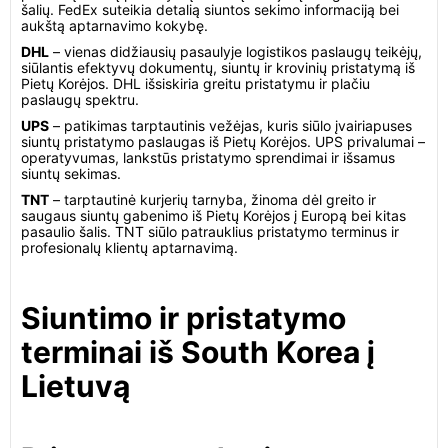
šalių. FedEx suteikia detalią siuntos sekimo informaciją bei
aukštą aptarnavimo kokybę.
DHL
– vienas didžiausių pasaulyje logistikos paslaugų teikėjų,
siūlantis efektyvų dokumentų, siuntų ir krovinių pristatymą iš
Pietų Korėjos. DHL išsiskiria greitu pristatymu ir plačiu
paslaugų spektru.
UPS
– patikimas tarptautinis vežėjas, kuris siūlo įvairiapuses
siuntų pristatymo paslaugas iš Pietų Korėjos. UPS privalumai –
operatyvumas, lankstūs pristatymo sprendimai ir išsamus
siuntų sekimas.
TNT
– tarptautinė kurjerių tarnyba, žinoma dėl greito ir
saugaus siuntų gabenimo iš Pietų Korėjos į Europą bei kitas
pasaulio šalis. TNT siūlo patrauklius pristatymo terminus ir
profesionalų klientų aptarnavimą.
Siuntimo ir pristatymo
terminai iš South Korea į
Lietuvą