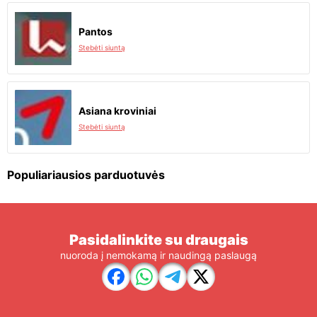
Pantos
Stebėti siuntą
Asiana kroviniai
Stebėti siuntą
Populiariausios parduotuvės
Pasidalinkite su draugais
nuoroda į nemokamą ir naudingą paslaugą