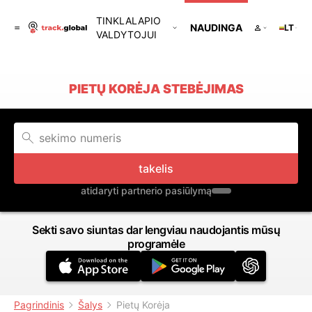
TINKLALAPIO
NAUDINGA
LT
VALDYTOJUI
PIETŲ KORĖJA STEBĖJIMAS
takelis
atidaryti partnerio pasiūlymą
Sekti savo siuntas dar lengviau naudojantis mūsų
programėle
Pagrindinis
Šalys
Pietų Korėja