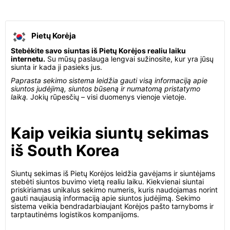
Pietų Korėja
Stebėkite savo siuntas iš Pietų Korėjos realiu laiku
internetu.
Su mūsų paslauga lengvai sužinosite, kur yra jūsų
siunta ir kada ji pasieks jus.
Paprasta sekimo sistema leidžia gauti visą informaciją apie
siuntos judėjimą, siuntos būseną ir numatomą pristatymo
laiką.
Jokių rūpesčių – visi duomenys vienoje vietoje.
Kaip veikia siuntų sekimas
iš South Korea
Siuntų sekimas iš Pietų Korėjos leidžia gavėjams ir siuntėjams
stebėti siuntos buvimo vietą realiu laiku. Kiekvienai siuntai
priskiriamas unikalus sekimo numeris, kuris naudojamas norint
gauti naujausią informaciją apie siuntos judėjimą. Sekimo
sistema veikia bendradarbiaujant Korėjos pašto tarnyboms ir
tarptautinėms logistikos kompanijoms.