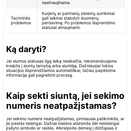
neatnaujinama.
Kurjerių ar partnerių sistemų sutrikimai
Techninės
gali laikinai stabdyti duomenų
problemos
perdavimą. Po problemos išsprendimo
statusai atnaujinami.
Ką daryti?
Jei siuntos statusas ilgą laiką nesikeičia, rekomenduojama
kreiptis į siuntų tarnybą arba siuntėją. Dažniausiai tokios
situacijos išsprendžiamos automatiškai, tačiau papildoma
informacija gali pagreitinti procesą.
Kaip sekti siuntą, jei sekimo
numeris neatpažįstamas?
Jei sekimo numeris neatpažįstamas, pirmiausia patikrinkite, ar
jis įvestas teisingai. Dažnai klaidos atsiranda dėl neteisingai
įrašyto simbolio ar raidės. Atkreipkite dėmesį į didžiąsias ir