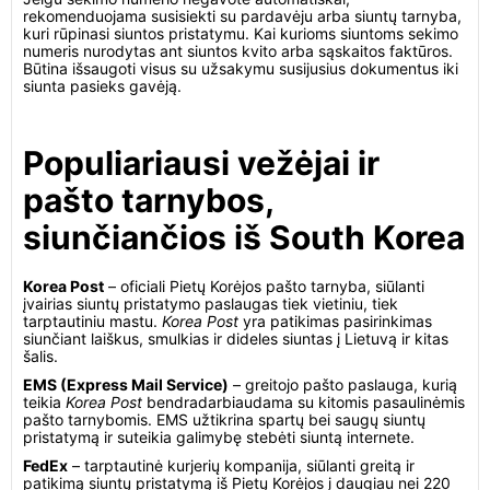
rekomenduojama susisiekti su pardavėju arba siuntų tarnyba,
kuri rūpinasi siuntos pristatymu. Kai kurioms siuntoms sekimo
numeris nurodytas ant siuntos kvito arba sąskaitos faktūros.
Būtina išsaugoti visus su užsakymu susijusius dokumentus iki
siunta pasieks gavėją.
Populiariausi vežėjai ir
pašto tarnybos,
siunčiančios iš South Korea
Korea Post
– oficiali Pietų Korėjos pašto tarnyba, siūlanti
įvairias siuntų pristatymo paslaugas tiek vietiniu, tiek
tarptautiniu mastu.
Korea Post
yra patikimas pasirinkimas
siunčiant laiškus, smulkias ir dideles siuntas į Lietuvą ir kitas
šalis.
EMS (Express Mail Service)
– greitojo pašto paslauga, kurią
teikia
Korea Post
bendradarbiaudama su kitomis pasaulinėmis
pašto tarnybomis. EMS užtikrina spartų bei saugų siuntų
pristatymą ir suteikia galimybę stebėti siuntą internete.
FedEx
– tarptautinė kurjerių kompanija, siūlanti greitą ir
patikimą siuntų pristatymą iš Pietų Korėjos į daugiau nei 220