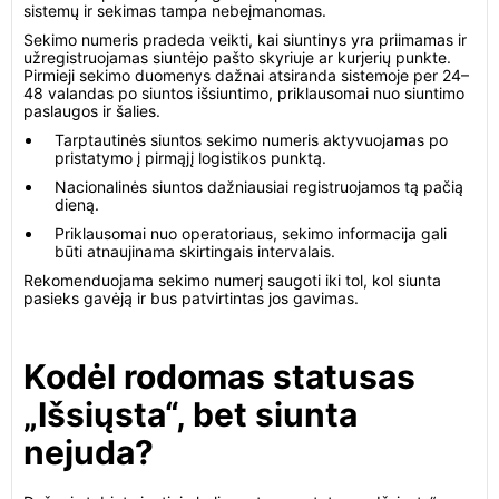
sistemų ir sekimas tampa nebeįmanomas.
Sekimo numeris pradeda veikti, kai siuntinys yra priimamas ir
užregistruojamas siuntėjo pašto skyriuje ar kurjerių punkte.
Pirmieji sekimo duomenys dažnai atsiranda sistemoje per 24–
48 valandas po siuntos išsiuntimo, priklausomai nuo siuntimo
paslaugos ir šalies.
Tarptautinės siuntos sekimo numeris aktyvuojamas po
pristatymo į pirmąjį logistikos punktą.
Nacionalinės siuntos dažniausiai registruojamos tą pačią
dieną.
Priklausomai nuo operatoriaus, sekimo informacija gali
būti atnaujinama skirtingais intervalais.
Rekomenduojama sekimo numerį saugoti iki tol, kol siunta
pasieks gavėją ir bus patvirtintas jos gavimas.
Kodėl rodomas statusas
„Išsiųsta“, bet siunta
nejuda?