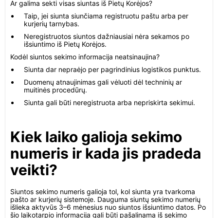
Ar galima sekti visas siuntas iš Pietų Korėjos?
Taip, jei siunta siunčiama registruotu paštu arba per
kurjerių tarnybas.
Neregistruotos siuntos dažniausiai nėra sekamos po
išsiuntimo iš Pietų Korėjos.
Kodėl siuntos sekimo informacija neatsinaujina?
Siunta dar nepraėjo per pagrindinius logistikos punktus.
Duomenų atnaujinimas gali vėluoti dėl techninių ar
muitinės procedūrų.
Siunta gali būti neregistruota arba nepriskirta sekimui.
Kiek laiko galioja sekimo
numeris ir kada jis pradeda
veikti?
Siuntos sekimo numeris galioja tol, kol siunta yra tvarkoma
pašto ar kurjerių sistemoje. Dauguma siuntų sekimo numerių
išlieka aktyvūs 3–6 mėnesius nuo siuntos išsiuntimo datos. Po
šio laikotarpio informacija gali būti pašalinama iš sekimo