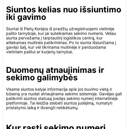
Siuntos kelias nuo išsiuntimo
iki gavimo
Siuntai iš Pietų Korėjos iš pradžių užregistruojami vietinėje
pašto tarnyboje, kur jai suteikiamas sekimo numeris. Vėliau
siunta pervežama į tarptautinį logistikos centrą, kur
atliekamas muitinės patikrinimas. Po to siunta išsiunčiama į
gavėjo šalį, kur vėl tikrinama muitinėje ir perduodama
vietiniam paštui ar kurjerių tarnybai.
Duomenų atnaujinimas ir
sekimo galimybės
Visame siuntos kelyje informacija apie jos buvimo vietą ir
būseną yra nuolat atnaujinama sekimo sistemoje. Gavėjas gali
patikrinti siuntos statusą įvedęs sekimo numerį internetinėje
platformoje. Tai leidžia stebėti siuntos judėjimą, numatyti
pristatymo laiką ir išvengti netikėtumų.
Kur rasti sekimo numerį