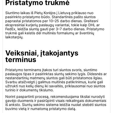
Pristatymo trukmė
Siuntimo laikas iš Pietų Korėjos į Lietuvą priklauso nuo
pasirinkto pristatymo būdo. Standartinės pašto siuntos
paprastai pristatomos per 10–25 darbo dienas. Greitesni
ekspresiniai kurjerių paslaugų variantai, tokie kaip DHL ar
FedEx, leidžia siuntą gauti per 3–7 darbo dienas. Pristatymo
trukmė gali keistis dėl muitinės formalumų ar šventinių
laikotarpių.
Veiksniai, įtakojantys
terminus
Pristatymo terminams įtakos turi siuntos svoris, siuntimo
paslaugos tipas ir pasirinktas siuntų sekimo lygis. Didesnės ar
nestandartinių matmenų siuntos gali būti pristatomos ilgiau.
Svarbu atsižvelgti į galimus muitinės patikrinimus, kurie gali
užtrukti nuo kelių dienų iki savaitės, priklausomai nuo siuntos
turinio ir dokumentų tikslumo.
Norint paspartinti procesą, rekomenduojama tiksliai nurodyti
gavėjo duomenis ir pasirūpinti visais reikalingais dokumentais
iš anksto. Siuntų sekimo sistema leidžia nuolat stebėti siuntos
buvimo vietą ir numatomą pristatymo datą.