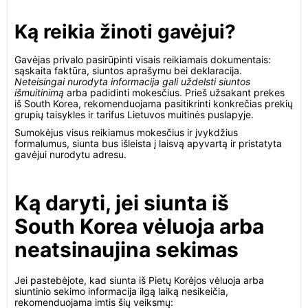
Ką reikia žinoti gavėjui?
Gavėjas privalo pasirūpinti visais reikiamais dokumentais:
sąskaita faktūra, siuntos aprašymu bei deklaracija.
Neteisingai nurodyta informacija gali uždelsti siuntos
išmuitinimą
arba padidinti mokesčius. Prieš užsakant prekes
iš South Korea, rekomenduojama pasitikrinti konkrečias prekių
grupių taisykles ir tarifus Lietuvos muitinės puslapyje.
Sumokėjus visus reikiamus mokesčius ir įvykdžius
formalumus, siunta bus išleista į laisvą apyvartą ir pristatyta
gavėjui nurodytu adresu.
Ką daryti, jei siunta iš
South Korea vėluoja arba
neatsinaujina sekimas
Jei pastebėjote, kad siunta iš Pietų Korėjos vėluoja arba
siuntinio sekimo informacija ilgą laiką nesikeičia,
rekomenduojama imtis šių veiksmų: