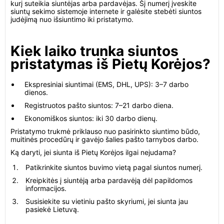
kurį suteikia siuntėjas arba pardavėjas. Šį numerį įveskite
siuntų sekimo sistemoje internete ir galėsite stebėti siuntos
judėjimą nuo išsiuntimo iki pristatymo.
Kiek laiko trunka siuntos
pristatymas iš Pietų Korėjos?
Ekspresiniai siuntimai (EMS, DHL, UPS): 3–7 darbo
dienos.
Registruotos pašto siuntos: 7–21 darbo diena.
Ekonomiškos siuntos: iki 30 darbo dienų.
Pristatymo trukmė priklauso nuo pasirinkto siuntimo būdo,
muitinės procedūrų ir gavėjo šalies pašto tarnybos darbo.
Ką daryti, jei siunta iš Pietų Korėjos ilgai nejudama?
Patikrinkite siuntos buvimo vietą pagal siuntos numerį.
Kreipkitės į siuntėją arba pardavėją dėl papildomos
informacijos.
Susisiekite su vietiniu pašto skyriumi, jei siunta jau
pasiekė Lietuvą.