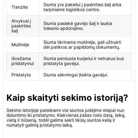
Siunta yra pakeliui į paskirties šalį arba
Tranzite
tarpiniame logistikos centre.
Atvykusi į
Siunta pasiekė gavėjo šalį ir laukia
paskirties
tolesnio apdorojimo.
šalį
Siunta tikrinama muitinėje, gali užtrukti
Muitinėje
dėl patikros ar papildomų dokumentų.
Išvežama
Siunta perduota kurjeriui ir netrukus bus
pristatymui
pristatyta gavėjui.
Pristatyta
Siunta sėkmingai įteikta gavėjui.
Kaip skaityti sekimo istoriją?
Sekimo istorijoje pateikiami visi siuntos judėjimo etapai nuo
išsiuntimo iki pristatymo. Kiekvienas įrašas rodo datą, laiką,
vietą ir būseną, todėl galima sekti tikslų siuntos kelią ir
numatyti galimą pristatymo laiką.