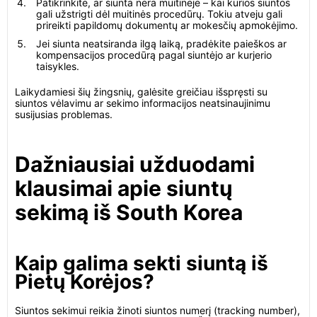
Patikrinkite, ar siunta nėra muitinėje – kai kurios siuntos
gali užstrigti dėl muitinės procedūrų. Tokiu atveju gali
prireikti papildomų dokumentų ar mokesčių apmokėjimo.
Jei siunta neatsiranda ilgą laiką, pradėkite paieškos ar
kompensacijos procedūrą pagal siuntėjo ar kurjerio
taisykles.
Laikydamiesi šių žingsnių, galėsite greičiau išspręsti su
siuntos vėlavimu ar sekimo informacijos neatsinaujinimu
susijusias problemas.
Dažniausiai užduodami
klausimai apie siuntų
sekimą iš South Korea
Kaip galima sekti siuntą iš
Pietų Korėjos?
Siuntos sekimui reikia žinoti siuntos numerį (tracking number),