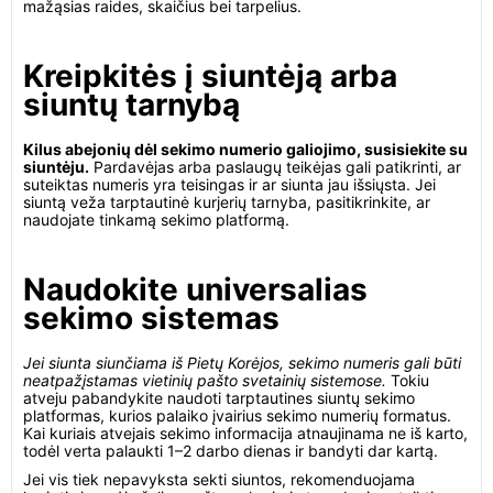
mažąsias raides, skaičius bei tarpelius.
Kreipkitės į siuntėją arba
siuntų tarnybą
Kilus abejonių dėl sekimo numerio galiojimo, susisiekite su
siuntėju.
Pardavėjas arba paslaugų teikėjas gali patikrinti, ar
suteiktas numeris yra teisingas ir ar siunta jau išsiųsta. Jei
siuntą veža tarptautinė kurjerių tarnyba, pasitikrinkite, ar
naudojate tinkamą sekimo platformą.
Naudokite universalias
sekimo sistemas
Jei siunta siunčiama iš Pietų Korėjos, sekimo numeris gali būti
neatpažįstamas vietinių pašto svetainių sistemose.
Tokiu
atveju pabandykite naudoti tarptautines siuntų sekimo
platformas, kurios palaiko įvairius sekimo numerių formatus.
Kai kuriais atvejais sekimo informacija atnaujinama ne iš karto,
todėl verta palaukti 1–2 darbo dienas ir bandyti dar kartą.
Jei vis tiek nepavyksta sekti siuntos, rekomenduojama