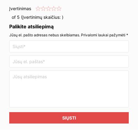
Įvertinimas
of 5 (Įvertinimų skaičius:
)
Palikite atsiliepimą
Jūsų el. pašto adresas nebus skelbiamas. Privalomi laukai pažymėti *
SIŲSTI