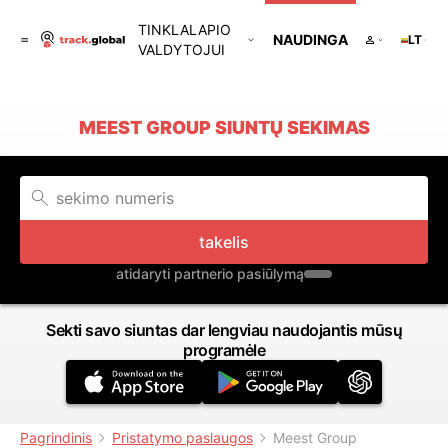
TINKLALAPIO
NAUDINGA
LT
VALDYTOJUI
MEEST GROUP SIUNTŲ SEKIMAS
takelis
atidaryti partnerio pasiūlymą
Sekti savo siuntas dar lengviau naudojantis mūsų
programėle
Pagrindinis
Pristatymo paslaugos
Meest Group