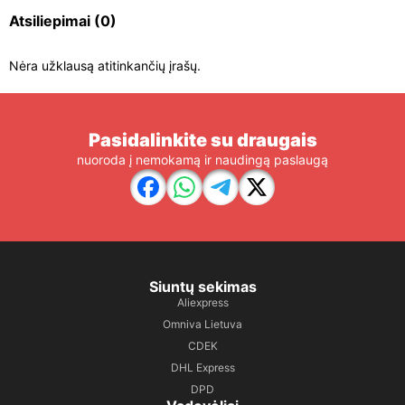
Atsiliepimai
(0)
Nėra užklausą atitinkančių įrašų.
Pasidalinkite su draugais
nuoroda į nemokamą ir naudingą paslaugą
Siuntų sekimas
Aliexpress
Omniva Lietuva
CDEK
DHL Express
DPD