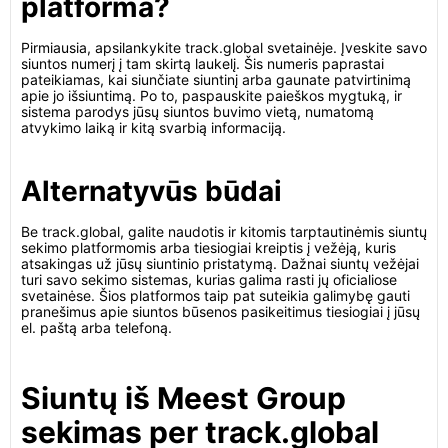
platforma?
Pirmiausia, apsilankykite track.global svetainėje. Įveskite savo
siuntos numerį į tam skirtą laukelį. Šis numeris paprastai
pateikiamas, kai siunčiate siuntinį arba gaunate patvirtinimą
apie jo išsiuntimą. Po to, paspauskite paieškos mygtuką, ir
sistema parodys jūsų siuntos buvimo vietą, numatomą
atvykimo laiką ir kitą svarbią informaciją.
Alternatyvūs būdai
Be track.global, galite naudotis ir kitomis tarptautinėmis siuntų
sekimo platformomis arba tiesiogiai kreiptis į vežėją, kuris
atsakingas už jūsų siuntinio pristatymą. Dažnai siuntų vežėjai
turi savo sekimo sistemas, kurias galima rasti jų oficialiose
svetainėse. Šios platformos taip pat suteikia galimybę gauti
pranešimus apie siuntos būsenos pasikeitimus tiesiogiai į jūsų
el. paštą arba telefoną.
Siuntų iš Meest Group
sekimas per track.global