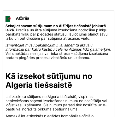
Alžīrija
Sekojiet savam sūtījumam no Alžīrijas tiešsaistē jebkurā
laikā.
Precīza un ātra sūtījuma izsekošana nodrošina pilnīgu
pārskatāmību par piegādes statusu, ļaujot jums plānot savu
laiku un būt drošiem par sūtījuma atrašanās vietu.
Izmantojiet mūsu pakalpojumu, lai saņemtu aktuālu
informāciju par katru kustību ceļā no Alžīrijas līdz galamērķim.
Vairs nekādas neziņas vai lieka stresa – sūtījuma izsekošana
padara piegādes procesu vienkāršu un uzticamu.
Kā izsekot sūtījumu no
Algeria tiešsaistē
Lai izsekotu sūtījumu no Algeria tiešsaistē, vispirms
nepieciešams saņemt izsekošanas numuru no nosūtītāja vai
loģistikas uzņēmuma. Šis numurs parasti tiek nosūtīts uz e-
pastu vai norādīts pirkuma apstiprinājumā.
Apmeklējiet attiecīgās piegādes kompānijas oficiālo