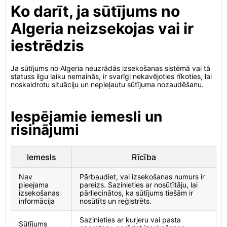
Ko darīt, ja sūtījums no
Algeria neizsekojas vai ir
iestrēdzis
Ja sūtījums no Algeria neuzrādās izsekošanas sistēmā vai tā
statuss ilgu laiku nemainās, ir svarīgi nekavējoties rīkoties, lai
noskaidrotu situāciju un nepieļautu sūtījuma nozaudēšanu.
Iespējamie iemesli un
risinājumi
Iemesls
Rīcība
Nav
Pārbaudiet, vai izsekošanas numurs ir
pieejama
pareizs. Sazinieties ar nosūtītāju, lai
izsekošanas
pārliecinātos, ka sūtījums tiešām ir
informācija
nosūtīts un reģistrēts.
Sazinieties ar kurjeru vai pasta
Sūtījums