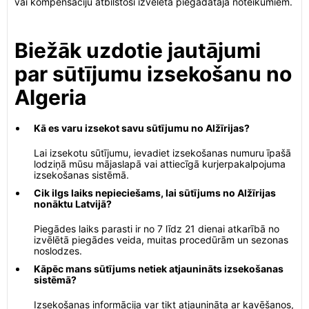
vai kompensāciju atbilstoši izvēlētā piegādātāja noteikumiem.
Biežāk uzdotie jautājumi
par sūtījumu izsekošanu no
Algeria
Kā es varu izsekot savu sūtījumu no Alžīrijas?
Lai izsekotu sūtījumu, ievadiet izsekošanas numuru īpašā
lodziņā mūsu mājaslapā vai attiecīgā kurjerpakalpojuma
izsekošanas sistēmā.
Cik ilgs laiks nepieciešams, lai sūtījums no Alžīrijas
nonāktu Latvijā?
Piegādes laiks parasti ir no 7 līdz 21 dienai atkarībā no
izvēlētā piegādes veida, muitas procedūrām un sezonas
noslodzes.
Kāpēc mans sūtījums netiek atjaunināts izsekošanas
sistēmā?
Izsekošanas informācija var tikt atjaunināta ar kavēšanos,