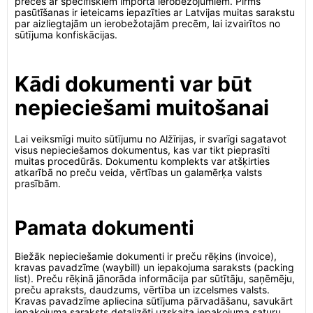
preces ar specifiskiem importa ierobežojumiem. Pirms
pasūtīšanas ir ieteicams iepazīties ar Latvijas muitas sarakstu
par aizliegtajām un ierobežotajām precēm, lai izvairītos no
sūtījuma konfiskācijas.
Kādi dokumenti var būt
nepieciešami muitošanai
Lai veiksmīgi muito sūtījumu no Alžīrijas, ir svarīgi sagatavot
visus nepieciešamos dokumentus, kas var tikt pieprasīti
muitas procedūrās. Dokumentu komplekts var atšķirties
atkarībā no preču veida, vērtības un galamērķa valsts
prasībām.
Pamata dokumenti
Biežāk nepieciešamie dokumenti ir preču rēķins (invoice),
kravas pavadzīme (waybill) un iepakojuma saraksts (packing
list). Preču rēķinā jānorāda informācija par sūtītāju, saņēmēju,
preču apraksts, daudzums, vērtība un izcelsmes valsts.
Kravas pavadzīme apliecina sūtījuma pārvadāšanu, savukārt
iepakojuma saraksts detalizēti uzskaita iepakojuma saturu.