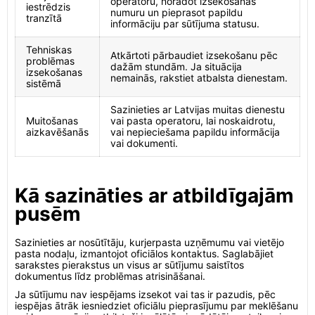
operatoru, norādot izsekošanas
iestrēdzis
numuru un pieprasot papildu
tranzītā
informāciju par sūtījuma statusu.
Tehniskas
Atkārtoti pārbaudiet izsekošanu pēc
problēmas
dažām stundām. Ja situācija
izsekošanas
nemainās, rakstiet atbalsta dienestam.
sistēmā
Sazinieties ar Latvijas muitas dienestu
Muitošanas
vai pasta operatoru, lai noskaidrotu,
aizkavēšanās
vai nepieciešama papildu informācija
vai dokumenti.
Kā sazināties ar atbildīgajām
pusēm
Sazinieties ar nosūtītāju, kurjerpasta uzņēmumu vai vietējo
pasta nodaļu, izmantojot oficiālos kontaktus. Saglabājiet
sarakstes pierakstus un visus ar sūtījumu saistītos
dokumentus līdz problēmas atrisināšanai.
Ja sūtījumu nav iespējams izsekot vai tas ir pazudis, pēc
iespējas ātrāk iesniedziet oficiālu pieprasījumu par meklēšanu