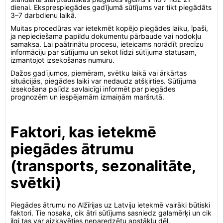
dienai. Eksprespiegādes gadījumā sūtījums var tikt piegādāts
3–7 darbdienu laikā.
Muitas procedūras var ietekmēt kopējo piegādes laiku, īpaši,
ja nepieciešama papildu dokumentu pārbaude vai nodokļu
samaksa. Lai paātrinātu procesu, ieteicams norādīt precīzu
informāciju par sūtījumu un sekot līdzi sūtījuma statusam,
izmantojot izsekošanas numuru.
Dažos gadījumos, piemēram, svētku laikā vai ārkārtas
situācijās, piegādes laiki var nedaudz atšķirties. Sūtījuma
izsekošana palīdz savlaicīgi informēt par piegādes
prognozēm un iespējamām izmaiņām maršrutā.
Faktori, kas ietekmē
piegādes ātrumu
(transports, sezonalitāte,
svētki)
Piegādes ātrumu no Alžīrijas uz Latviju ietekmē vairāki būtiski
faktori. Tie nosaka, cik ātri sūtījums sasniedz galamērķi un cik
ilgi tas var aizkavēties neparedzētu apstākļu dēļ.