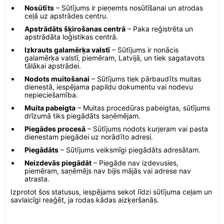
Nosūtīts
– Sūtījums ir pieņemts nosūtīšanai un atrodas
ceļā uz apstrādes centru.
Apstrādāts šķirošanas centrā
– Paka reģistrēta un
apstrādāta loģistikas centrā.
Izkrauts galamērķa valstī
– Sūtījums ir nonācis
galamērķa valstī, piemēram, Latvijā, un tiek sagatavots
tālākai apstrādei.
Nodots muitošanai
– Sūtījums tiek pārbaudīts muitas
dienestā, iespējama papildu dokumentu vai nodevu
nepieciešamība.
Muita pabeigta
– Muitas procedūras pabeigtas, sūtījums
drīzumā tiks piegādāts saņēmējam.
Piegādes procesā
– Sūtījums nodots kurjeram vai pasta
dienestam piegādei uz norādīto adresi.
Piegādāts
– Sūtījums veiksmīgi piegādāts adresātam.
Neizdevās piegādāt
– Piegāde nav izdevusies,
piemēram, saņēmējs nav bijis mājās vai adrese nav
atrasta.
Izprotot šos statusus, iespējams sekot līdzi sūtījuma ceļam un
savlaicīgi reaģēt, ja rodas kādas aizķeršanās.