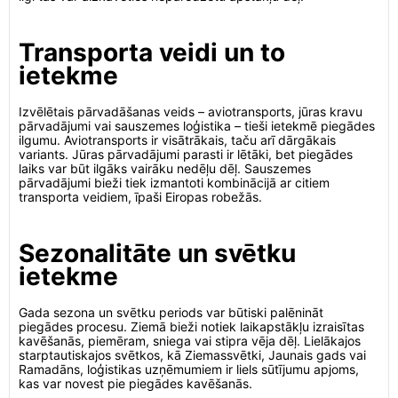
Transporta veidi un to
ietekme
Izvēlētais pārvadāšanas veids – aviotransports, jūras kravu
pārvadājumi vai sauszemes loģistika – tieši ietekmē piegādes
ilgumu. Aviotransports ir visātrākais, taču arī dārgākais
variants. Jūras pārvadājumi parasti ir lētāki, bet piegādes
laiks var būt ilgāks vairāku nedēļu dēļ. Sauszemes
pārvadājumi bieži tiek izmantoti kombinācijā ar citiem
transporta veidiem, īpaši Eiropas robežās.
Sezonalitāte un svētku
ietekme
Gada sezona un svētku periods var būtiski palēnināt
piegādes procesu. Ziemā bieži notiek laikapstākļu izraisītas
kavēšanās, piemēram, sniega vai stipra vēja dēļ. Lielākajos
starptautiskajos svētkos, kā Ziemassvētki, Jaunais gads vai
Ramadāns, loģistikas uzņēmumiem ir liels sūtījumu apjoms,
kas var novest pie piegādes kavēšanās.