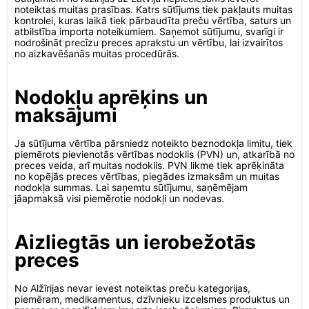
noteiktas muitas prasības. Katrs sūtījums tiek pakļauts muitas
kontrolei, kuras laikā tiek pārbaudīta preču vērtība, saturs un
atbilstība importa noteikumiem. Saņemot sūtījumu, svarīgi ir
nodrošināt precīzu preces aprakstu un vērtību, lai izvairītos
no aizkavēšanās muitas procedūrās.
Nodokļu aprēķins un
maksājumi
Ja sūtījuma vērtība pārsniedz noteikto beznodokļa limitu, tiek
piemērots pievienotās vērtības nodoklis (PVN) un, atkarībā no
preces veida, arī muitas nodoklis. PVN likme tiek aprēķināta
no kopējās preces vērtības, piegādes izmaksām un muitas
nodokļa summas. Lai saņemtu sūtījumu, saņēmējam
jāapmaksā visi piemērotie nodokļi un nodevas.
Aizliegtās un ierobežotās
preces
No Alžīrijas nevar ievest noteiktas preču kategorijas,
piemēram, medikamentus, dzīvnieku izcelsmes produktus un