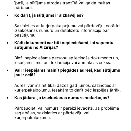
īpaši, ja sūtījums atrodas tranzītā vai gaida muitas
pārbaudi.
Ko darīt, ja sūtījums ir aizkavējies?
Sazinieties ar kurjerpakalpojumu vai pārdevēju, norādot
izsekošanas numuru un detalizētu informāciju par
pasūtījumu.
Kādi dokumenti var būt nepieciešami, lai saņemtu
sūtījumu no Alžīrijas?
Bieži nepieciešams personu apliecinošs dokuments un,
iespējams, muitas deklarācija vai apmaksas čekss.
Vai ir iespējams mainīt piegādes adresi, kad sūtījums
jau ir ceļā?
Adresi var mainīt tikai dažos gadījumos, sazinoties ar
kurjerpakalpojumu. Iesakām to darīt pēc iespējas ātrāk.
Kas jādara, ja izsekošanas numurs nedarbojas?
Pārbaudiet, vai numurs ir pareizi ievadīts. Ja problēma
saglabājas, sazinieties ar pārdevēju vai
kurjerpakalpojumu.