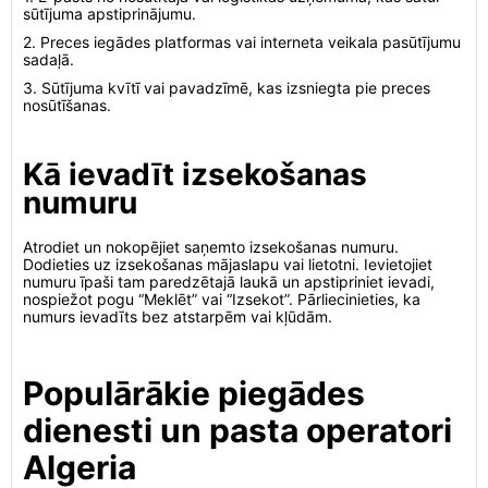
sūtījuma apstiprinājumu.
2. Preces iegādes platformas vai interneta veikala pasūtījumu
sadaļā.
3. Sūtījuma kvītī vai pavadzīmē, kas izsniegta pie preces
nosūtīšanas.
Kā ievadīt izsekošanas
numuru
Atrodiet un nokopējiet saņemto izsekošanas numuru.
Dodieties uz izsekošanas mājaslapu vai lietotni. Ievietojiet
numuru īpaši tam paredzētajā laukā un apstipriniet ievadi,
nospiežot pogu “Meklēt” vai “Izsekot”. Pārliecinieties, ka
numurs ievadīts bez atstarpēm vai kļūdām.
Populārākie piegādes
dienesti un pasta operatori
Algeria