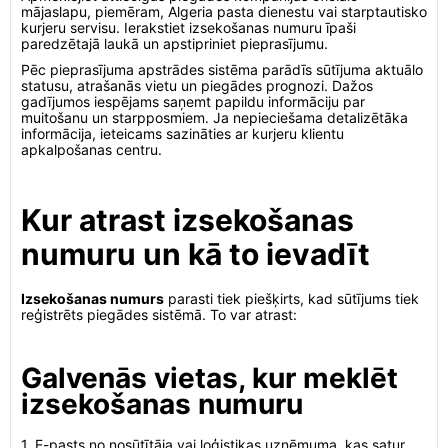
mājaslapu, piemēram, Algeria pasta dienestu vai starptautisko
kurjeru servisu. Ierakstiet izsekošanas numuru īpaši
paredzētajā laukā un apstipriniet pieprasījumu.
Pēc pieprasījuma apstrādes sistēma parādīs sūtījuma aktuālo
statusu, atrašanās vietu un piegādes prognozi. Dažos
gadījumos iespējams saņemt papildu informāciju par
muitošanu un starpposmiem. Ja nepieciešama detalizētāka
informācija, ieteicams sazināties ar kurjeru klientu
apkalpošanas centru.
Kur atrast izsekošanas
numuru un kā to ievadīt
Izsekošanas numurs
parasti tiek piešķirts, kad sūtījums tiek
reģistrēts piegādes sistēmā. To var atrast:
Galvenās vietas, kur meklēt
izsekošanas numuru
1. E-pasts no nosūtītāja vai loģistikas uzņēmuma, kas satur