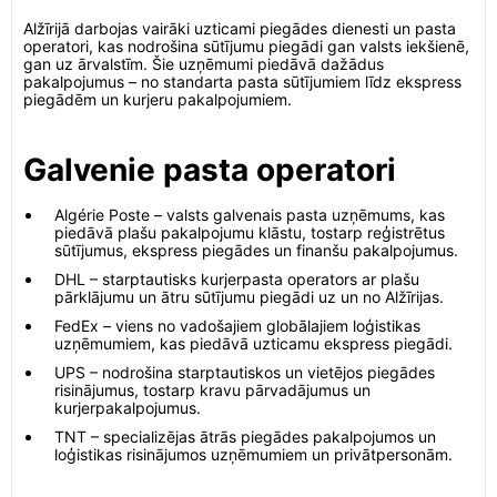
Alžīrijā darbojas vairāki uzticami piegādes dienesti un pasta
operatori, kas nodrošina sūtījumu piegādi gan valsts iekšienē,
gan uz ārvalstīm. Šie uzņēmumi piedāvā dažādus
pakalpojumus – no standarta pasta sūtījumiem līdz ekspress
piegādēm un kurjeru pakalpojumiem.
Galvenie pasta operatori
Algérie Poste – valsts galvenais pasta uzņēmums, kas
piedāvā plašu pakalpojumu klāstu, tostarp reģistrētus
sūtījumus, ekspress piegādes un finanšu pakalpojumus.
DHL – starptautisks kurjerpasta operators ar plašu
pārklājumu un ātru sūtījumu piegādi uz un no Alžīrijas.
FedEx – viens no vadošajiem globālajiem loģistikas
uzņēmumiem, kas piedāvā uzticamu ekspress piegādi.
UPS – nodrošina starptautiskos un vietējos piegādes
risinājumus, tostarp kravu pārvadājumus un
kurjerpakalpojumus.
TNT – specializējas ātrās piegādes pakalpojumos un
loģistikas risinājumos uzņēmumiem un privātpersonām.