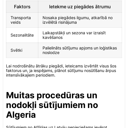
Faktors
Ietekme uz piegādes ātrumu
Transporta
Nosaka piegādes ilgumu, atkarībā no
veids
izvēlētā risinājuma
Laikapstākļi un sezona var izraisīt
Sezonalitāte
kavēšanos
Palielināts sūtījumu apjoms un loģistikas
Svētki
noslodze
Lai nodrošinātu ātrāku piegādi, ieteicams izvērtēt visus šos
faktorus un, ja iespējams, plānot sūtījumu nosūtīšanu ārpus
intensīvākajiem periodiem.
Muitas procedūras un
nodokļi sūtījumiem no
Algeria
Sūtījumiem no Alžīrijas uz Latviju nepieciešams ievērot