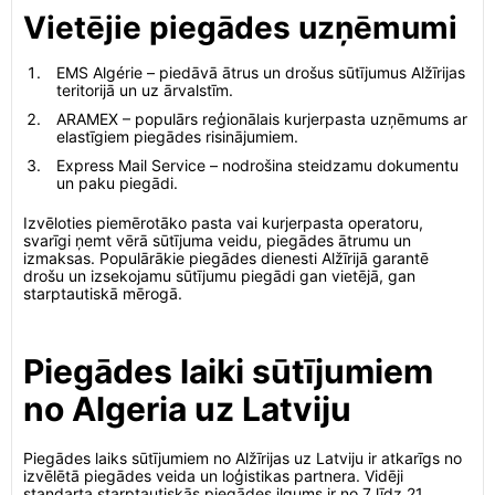
Vietējie piegādes uzņēmumi
EMS Algérie – piedāvā ātrus un drošus sūtījumus Alžīrijas
teritorijā un uz ārvalstīm.
ARAMEX – populārs reģionālais kurjerpasta uzņēmums ar
elastīgiem piegādes risinājumiem.
Express Mail Service – nodrošina steidzamu dokumentu
un paku piegādi.
Izvēloties piemērotāko pasta vai kurjerpasta operatoru,
svarīgi ņemt vērā sūtījuma veidu, piegādes ātrumu un
izmaksas. Populārākie piegādes dienesti Alžīrijā garantē
drošu un izsekojamu sūtījumu piegādi gan vietējā, gan
starptautiskā mērogā.
Piegādes laiki sūtījumiem
no Algeria uz Latviju
Piegādes laiks sūtījumiem no Alžīrijas uz Latviju ir atkarīgs no
izvēlētā piegādes veida un loģistikas partnera. Vidēji
standarta starptautiskās piegādes ilgums ir no 7 līdz 21