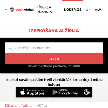
TĪMEKĻA
NODERĪGS
LV
PĀRZINIM
IZSEKOŠANA ALŽĪRIJA
trase
atvērt partnera piedāvājumu
Izsekot savām pakām ir vēl vienkāršāk, izmantojot mūsu
lietotni
Sākums
Valstis
Alžīrija