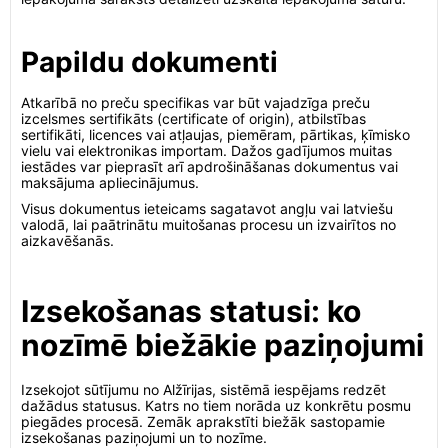
Papildu dokumenti
Atkarībā no preču specifikas var būt vajadzīga preču
izcelsmes sertifikāts (certificate of origin), atbilstības
sertifikāti, licences vai atļaujas, piemēram, pārtikas, ķīmisko
vielu vai elektronikas importam. Dažos gadījumos muitas
iestādes var pieprasīt arī apdrošināšanas dokumentus vai
maksājuma apliecinājumus.
Visus dokumentus ieteicams sagatavot angļu vai latviešu
valodā, lai paātrinātu muitošanas procesu un izvairītos no
aizkavēšanās.
Izsekošanas statusi: ko
nozīmē biežākie paziņojumi
Izsekojot sūtījumu no Alžīrijas, sistēmā iespējams redzēt
dažādus statusus. Katrs no tiem norāda uz konkrētu posmu
piegādes procesā. Zemāk aprakstīti biežāk sastopamie
izsekošanas paziņojumi un to nozīme.