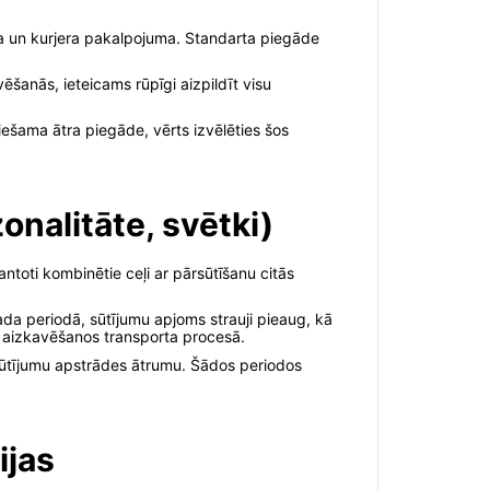
ida un kurjera pakalpojuma. Standarta piegāde
ēšanās, ieteicams rūpīgi aizpildīt visu
iešama ātra piegāde, vērts izvēlēties šos
onalitāte, svētki)
antoti kombinētie ceļi ar pārsūtīšanu citās
.
da periodā, sūtījumu apjoms strauji pieaug, kā
du aizkavēšanos transporta procesā.
 sūtījumu apstrādes ātrumu. Šādos periodos
ijas