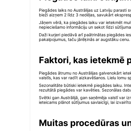
Piegādes laiks no Austrālijas uz Latviju parasti
bieži aizņem 2 līdz 3 nedēļas, savukārt ekspres
Jāņem vērā, ka piegādes laiku var ietekmēt muitas
nepieciešamo informāciju un sekot līdzi sūtījum
Daži kurjeri piedāvā arī paātrinātas piegādes ie
pakalpojumus, taču jārēķinās ar augstāku cenu.
Faktori, kas ietekmē 
Piegādes ātrumu no Austrālijas galvenokārt ietekm
valstīs, kas var radīt aizkavēšanos. Lielu lomu s
Sezonalitāte būtiski ietekmē piegādes laiku. I
rezultātā piegādes var kavēties. Sezonālas daba
Svētki gan Austrālijā, gan saņēmēja valstī var 
ieteicams plānot sūtījumus savlaicīgi, lai izvairīt
Muitas procedūras un