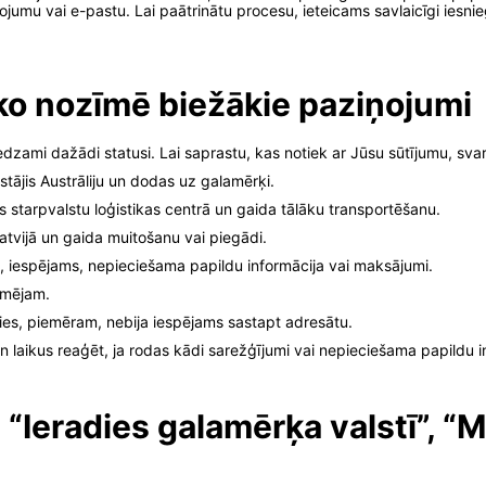
ojumu vai e-pastu. Lai paātrinātu procesu, ieteicams savlaicīgi iesni
ko nozīmē biežākie paziņojumi
redzami dažādi statusi. Lai saprastu, kas notiek ar Jūsu sūtījumu, sva
tstājis Austrāliju un dodas uz galamērķi.
es starpvalstu loģistikas centrā un gaida tālāku transportēšanu.
Latvijā un gaida muitošanu vai piegādi.
, iespējams, nepieciešama papildu informācija vai maksājumi.
ēmējam.
es, piemēram, nebija iespējams sastapt adresātu.
un laikus reaģēt, ja rodas kādi sarežģījumi vai nepieciešama papildu i
, “Ieradies galamērķa valstī”, “