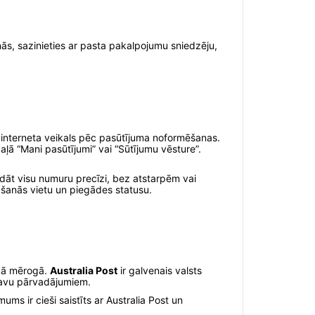
ās, sazinieties ar pasta pakalpojumu sniedzēju,
 interneta veikals pēc pasūtījuma noformēšanas.
daļā “Mani pasūtījumi” vai “Sūtījumu vēsture”.
adāt visu numuru precīzi, bez atstarpēm vai
ašanās vietu un piegādes statusu.
iskā mērogā.
Australia Post
ir galvenais valsts
ravu pārvadājumiem.
ms ir cieši saistīts ar Australia Post un