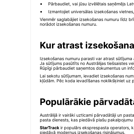
Pārbaudiet, vai jūsu izvēlētais saņēmējs Lat
Izmantojiet universālas izsekošanas vietnes
Vienmēr saglabājiet izsekošanas numuru līdz brī
norādot izsekošanas numuru.
Kur atrast izsekošana
Izsekošanas numuru parasti var atrast sūtījuma
Ja sūtījums pasūtīts no Austrālijas tiešsaistes ve
Rūpīgi pārbaudiet saņemtos dokumentus un info
Lai sekotu sūtījumam, ievadiet izsekošanas numu
kļūdām. Pēc koda ievadīšanas noklikšķiniet uz p
Populārākie pārvadātā
Austrālijā ir vairāki uzticami pārvadātāji un pas
pasta dienests, kas piedāvā plašu pakalpojumu 
StarTrack
ir populārs eksprespasta operators, ka
piedāvā modernus izsekošanas risinājumus.