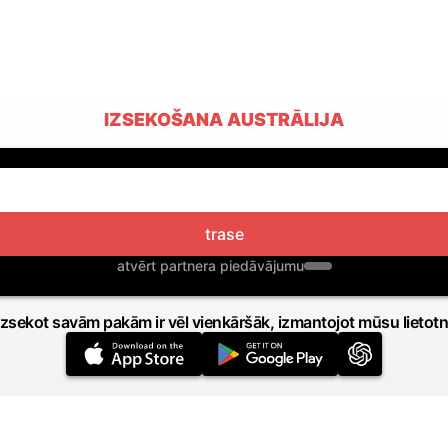
IZSEKOŠANA AUSTRĀLIJA
trase
atvērt partnera piedāvājumu
Izsekot savām pakām ir vēl vienkāršāk, izmantojot mūsu lietotn