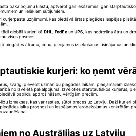
asta pakalpojumu klāstu, aptverot gan iekšzemes, gan starptautiskos m
ēmumiem un lielākiem sūtījumiem.
ri kurjerpasta uzņēmumi, kas piedāvā ērtas piegādes iespējas pilsētā
nām.
tādi globāli kurjeri kā
DHL
,
FedEx
un
UPS
, kas nodrošina ātru un dro
šanu visos posmos.
vērā piegādes ātrumu, cenu, pieejamos izsekošanas risinājumus un kli
ptautiskie kurjeri: ko ņemt vēr
jerus, svarīgi pievērst uzmanību piegādes laikam, pieejamajiem izseko
ībā no izvēlētā pakalpojuma. Izvēloties starptautiskos kurjerus, pi
n piedāvā papildu apdrošināšanu vērtīgām precēm.
du izmaksas, kas var rasties, sūtot preces uz Latviju. Daži kurjeri p
piegādes laika prognozi un iespējamos ierobežojumus konkrētām pre
 nozaudēšanai.
iem no Austrālijas uz Latviju