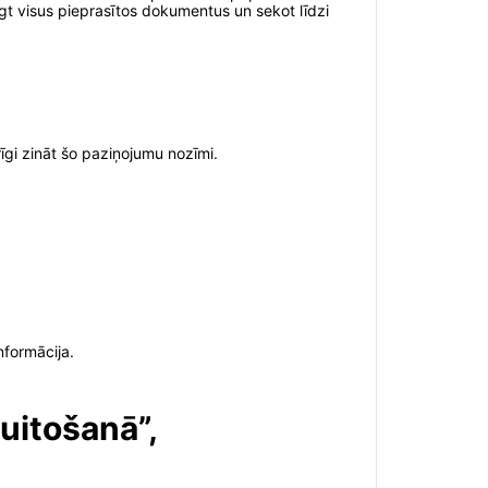
egt visus pieprasītos dokumentus un sekot līdzi
rīgi zināt šo paziņojumu nozīmi.
nformācija.
Muitošanā”,