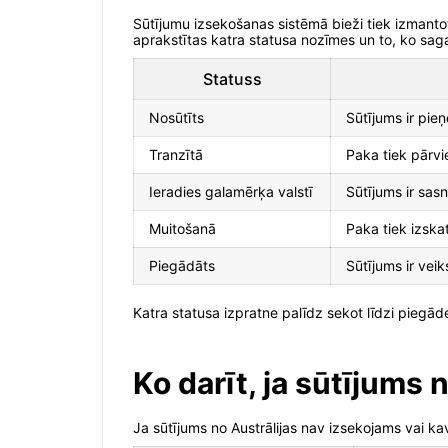
Sūtījumu izsekošanas sistēmā bieži tiek izmantoti
aprakstītas katra statusa nozīmes un to, ko sag
Statuss
Nosūtīts
Sūtījums ir pie
Tranzītā
Paka tiek pārvi
Ieradies galamērķa valstī
Sūtījums ir sas
Muitošanā
Paka tiek izska
Piegādāts
Sūtījums ir vei
Katra statusa izpratne palīdz sekot līdzi piegā
Ko darīt, ja sūtījums 
Ja sūtījums no Austrālijas nav izsekojams vai kav