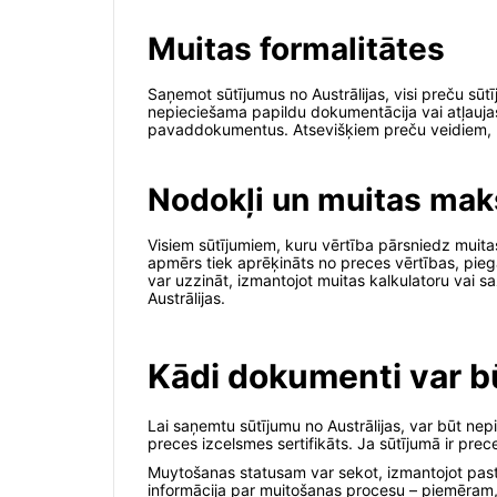
Muitas formalitātes
Saņemot sūtījumus no Austrālijas, visi preču sūtī
nepieciešama papildu dokumentācija vai atļaujas
pavaddokumentus. Atsevišķiem preču veidiem, pie
Nodokļi un muitas mak
Visiem sūtījumiem, kuru vērtība pārsniedz muitas
apmērs tiek aprēķināts no preces vērtības, pi
var uzzināt, izmantojot muitas kalkulatoru vai s
Austrālijas.
Kādi dokumenti var b
Lai saņemtu sūtījumu no Austrālijas, var būt ne
preces izcelsmes sertifikāts. Ja sūtījumā ir pre
Muytošanas statusam var sekot, izmantojot past
informācija par muitošanas procesu – piemēram, 