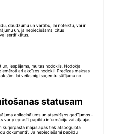
du, daudzumu un vērtību, lai noteiktu, vai ir
ājumu un, ja nepieciešams, citus
i sertifikātus.
N) un, iespējams, muitas nodoklis. Nodokļa
emēroti arī akcīzes nodokļi. Precīzas maksas
zmaksām, lai veiksmīgi saņemtu sūtījumu no
uitošanas statusam
ksājuma apliecinājums un atsevišķos gadījumos –
 var pieprasīt papildu informāciju vai atļaujas.
n kurjerpasta mājaslapās tiek atspoguļota
ildu dokumenti”. Ja nepieciešami papildu