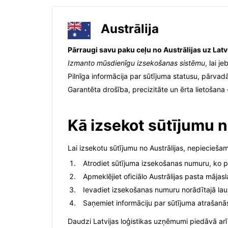
Austrālija
Pārraugi savu paku ceļu no Austrālijas uz Latvi
Izmanto mūsdienīgu izsekošanas sistēmu
, lai j
Pilnīga informācija par sūtījuma statusu, pārvad
Garantēta drošība, precizitāte un ērta lietošana
Kā izsekot sūtījumu n
Lai izsekotu sūtījumu no Austrālijas, nepieciešam
Atrodiet sūtījuma izsekošanas numuru, ko pie
Apmeklējiet oficiālo Austrālijas pasta māja
Ievadiet izsekošanas numuru norādītajā lau
Saņemiet informāciju par sūtījuma atrašan
Daudzi Latvijas loģistikas uzņēmumi piedāvā arī