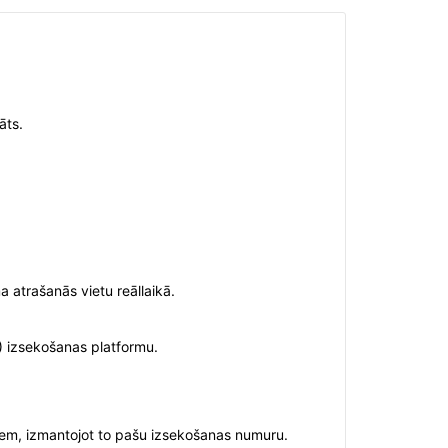
āts.
a atrašanās vietu reāllaikā.
S) izsekošanas platformu.
miem, izmantojot to pašu izsekošanas numuru.