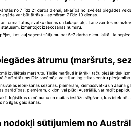
 svārstās no 7 līdz 21 darba dienai, atkarībā no izvēlētā piegādes ve
piegāde var būt ātrāka – apmēram 7 līdz 10 dienas.
 formalitātes, svētku dienas un laikapstākļi. Lai izvairītos no aizkav
a statusam, izmantojot izsekošanas numuru.
spējas, kas ļauj saņemt sūtījumu pat 5–7 darba dienu laikā. Ja nepiec
piegādes ātrumu (maršruts, sez
ē izvēlētais maršruts. Tiešie maršruti ir ātrāki, taču biežāk tiek izm
pēlē arī attālums līdz saņēmēja valstij un loģistikas centru pieejamība
ntensīvākās iepirkšanās sezonās, piemēram, Ziemassvētku un Jaunā ga
s parādības, piemēram, cikloni vai plūdi Austrālijā, var radīt papil
izraisīt loģistikas uzņēmumu un muitas iestāžu slēgšanu, kas ietekmē
os no ilgas gaidīšanas.
 nodokļi sūtījumiem no Austrāl