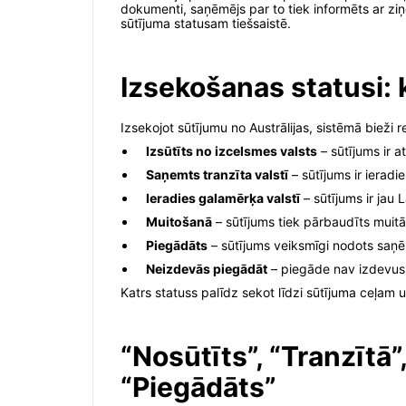
dokumenti, saņēmējs par to tiek informēts ar ziņ
sūtījuma statusam tiešsaistē.
Izsekošanas statusi: 
Izsekojot sūtījumu no Austrālijas, sistēmā bieži 
Izsūtīts no izcelsmes valsts
– sūtījums ir a
Saņemts tranzīta valstī
– sūtījums ir ieradi
Ieradies galamērķa valstī
– sūtījums ir jau 
Muitošanā
– sūtījums tiek pārbaudīts muitā
Piegādāts
– sūtījums veiksmīgi nodots saņ
Neizdevās piegādāt
– piegāde nav izdevusi
Katrs statuss palīdz sekot līdzi sūtījuma ceļam 
“Nosūtīts”, “Tranzītā”
“Piegādāts”