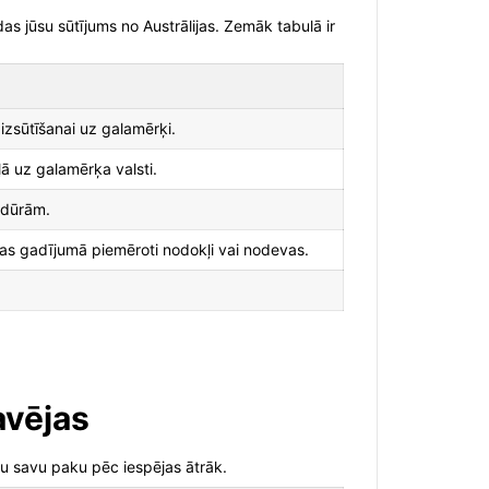
das jūsu sūtījums no Austrālijas. Zemāk tabulā ir
izsūtīšanai uz galamērķi.
ā uz galamērķa valsti.
edūrām.
bas gadījumā piemēroti nodokļi vai nodevas.
avējas
mtu savu paku pēc iespējas ātrāk.