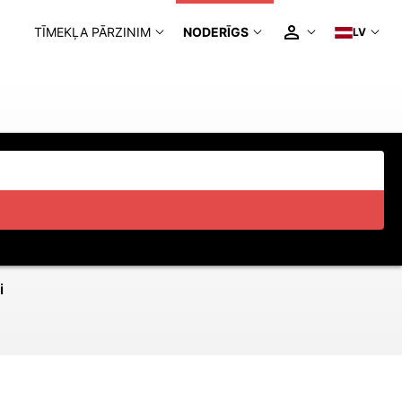
TĪMEKĻA PĀRZINIM
NODERĪGS
LV
i