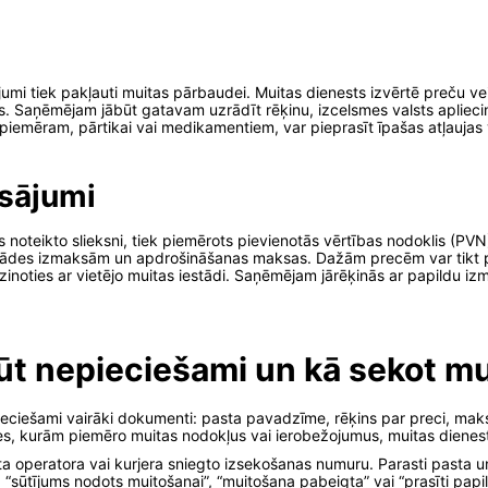
jumi tiek pakļauti muitas pārbaudei. Muitas dienests izvērtē preču vei
. Saņēmējam jābūt gatavam uzrādīt rēķinu, izcelsmes valsts apliecin
mēram, pārtikai vai medikamentiem, var pieprasīt īpašas atļaujas va
sājumi
 noteikto slieksni, tiek piemērots pievienotās vērtības nodoklis (PV
egādes izmaksām un apdrošināšanas maksas. Dažām precēm var tikt pi
azinoties ar vietējo muitas iestādi. Saņēmējam jārēķinās ar papildu i
ūt nepieciešami un kā sekot m
pieciešami vairāki dokumenti: pasta pavadzīme, rēķins par preci, ma
ces, kurām piemēro muitas nodokļus vai ierobežojumus, muitas dienests
a operatora vai kurjera sniegto izsekošanas numuru. Parasti pasta u
“sūtījums nodots muitošanai”, “muitošana pabeigta” vai “prasīti pap