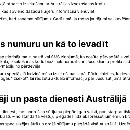
vijā atbalsta izsekošanu ar Austrālijas izsekošanas kodu.
, kas apvieno dažādu kurjeru informāciju vienuviet.
dim, kad saņemat sūtījumu. Gadījumā, ja rodas jautājumi vai kavēšan
s numuru un kā to ievadīt
 apstiprinājuma e-pastā vai SMS ziņojumā, ko nosūta pārvadātājs vai
ikala, izsekošanas kods bieži tiek norādīts arī Jūsu klienta profilā sa
rmāciju no pārdevēja.
ru speciālajā lodziņā mūsu izsekošanas lapā. Pārliecinieties, ka iev
ogas “Izsekot”, lai redzētu aktuālo informāciju par Jūsu sūtījuma atr
ji un pasta dienesti Austrālijā
ta dienesti, kas nodrošina sūtījumu piegādi gan valstī, gan starptaut
klāstu – no standarta vēstuļu piegādes līdz ekspressūtījumiem un k
s specializējas ātrā un drošā sūtījumu piegādē visā Austrālijā. Uzņēmu