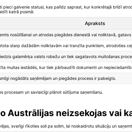
 pieci galvenie statusi, kas palīdz saprast, kur konkrētajā brīdī atro
aidīt katrā posmā:
Apraksts
ņemts nosūtīšanai un atrodas piegādes dienestā vai noliktavā, gatavs 
etota starp dažādām noliktavām vai tranzīta punktiem, atrodoties ceļ
niedzis galamērķa valsts robežu un tiek sagatavots muitošanas proc
tīta muitas iestādēs, kur tiek pārbaudīti dokumenti un nepieciešamī
ksmīgi nogādāts saņēmējam un piegādes process ir pabeigts.
des procesam un savlaicīgi plānot sūtījuma saņemšanu.
no Austrālijas neizsekojas vai k
ējas, svarīgi rīkoties soli pa solim, lai noskaidrotu situāciju un saņe