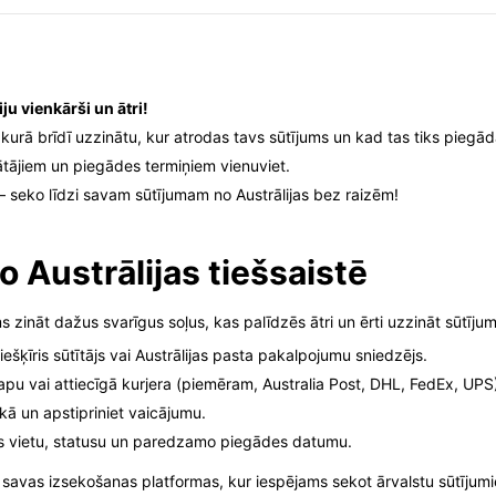
ju vienkārši un ātri!
ebkurā brīdī uzzinātu, kur atrodas tavs sūtījums un kad tas tiks piegād
ātājiem un piegādes termiņiem vienuviet.
 – seko līdzi savam sūtījumam no Austrālijas bez raizēm!
o Austrālijas tiešsaistē
s zināt dažus svarīgus soļus, kas palīdzēs ātri un ērti uzzināt sūtījum
šķīris sūtītājs vai Austrālijas pasta pakalpojumu sniedzējs.
slapu vai attiecīgā kurjera (piemēram, Australia Post, DHL, FedEx, UP
kā un apstipriniet vaicājumu.
ās vietu, statusu un paredzamo piegādes datumu.
 savas izsekošanas platformas, kur iespējams sekot ārvalstu sūtīju