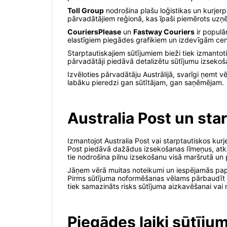
Toll Group
nodrošina plašu loģistikas un kurjerp
pārvadātājiem reģionā, kas īpaši piemērots uzņ
CouriersPlease
un
Fastway Couriers
ir populā
elastīgiem piegādes grafikiem un izdevīgām ce
Starptautiskajiem sūtījumiem bieži tiek izmantoti 
pārvadātāji piedāvā detalizētu sūtījumu izseko
Izvēloties pārvadātāju Austrālijā, svarīgi ņemt 
labāku pieredzi gan sūtītājam, gan saņēmējam.
Australia Post un star
Izmantojot Australia Post vai starptautiskos kur
Post piedāvā dažādus izsekošanas līmeņus, atkar
tie nodrošina pilnu izsekošanu visā maršrutā u
Jāņem vērā muitas noteikumi un iespējamās papil
Pirms sūtījuma noformēšanas vēlams pārbaudīt 
tiek samazināts risks sūtījuma aizkavēšanai vai
Piegādes laiki sūtījum