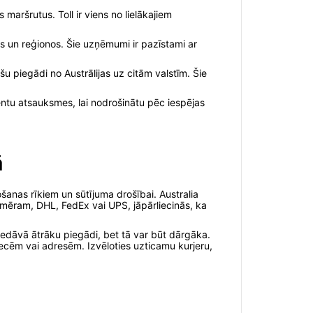
aršrutus. Toll ir viens no lielākajiem
s un reģionos. Šie uzņēmumi ir pazīstami ar
šu piegādi no Austrālijas uz citām valstīm. Šie
entu atsauksmes, lai nodrošinātu pēc iespējas
ā
šanas rīkiem un sūtījuma drošībai. Australia
emēram, DHL, FedEx vai UPS, jāpārliecinās, ka
iedāvā ātrāku piegādi, bet tā var būt dārgāka.
cēm vai adresēm. Izvēloties uzticamu kurjeru,