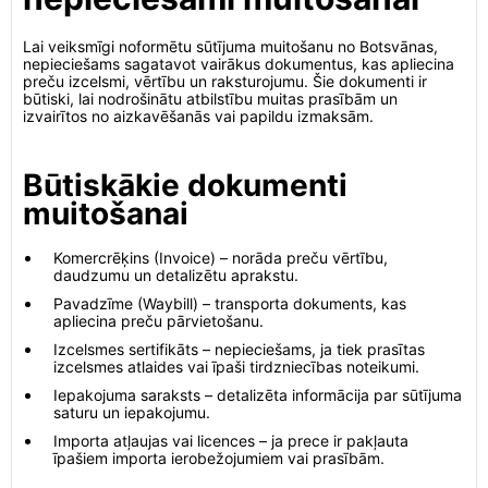
Lai veiksmīgi noformētu sūtījuma muitošanu no Botsvānas,
nepieciešams sagatavot vairākus dokumentus, kas apliecina
preču izcelsmi, vērtību un raksturojumu. Šie dokumenti ir
būtiski, lai nodrošinātu atbilstību muitas prasībām un
izvairītos no aizkavēšanās vai papildu izmaksām.
Būtiskākie dokumenti
muitošanai
Komercrēķins (Invoice) – norāda preču vērtību,
daudzumu un detalizētu aprakstu.
Pavadzīme (Waybill) – transporta dokuments, kas
apliecina preču pārvietošanu.
Izcelsmes sertifikāts – nepieciešams, ja tiek prasītas
izcelsmes atlaides vai īpaši tirdzniecības noteikumi.
Iepakojuma saraksts – detalizēta informācija par sūtījuma
saturu un iepakojumu.
Importa atļaujas vai licences – ja prece ir pakļauta
īpašiem importa ierobežojumiem vai prasībām.