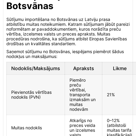
Botsvānas
Sūtījumu importēšana no Botsvānas uz Latviju prasa
atbilstību muitas noteikumiem. Katram sūtījumam jābūt pareizi
noformētam ar pavaddokumentiem, kuros norādīta preču
vērtība, izcelsmes valsts un preces apraksts. Muitas
procedūras nodrošina, ka sūtījums atbilst Eiropas Savienības
drošības un kvalitātes standartiem.
Saņemot sūtījumu no Botsvānas, iespējams piemērot šādus
nodokļus un maksājumus:
Nodoklis/Maksājums
Apraksts
Likme
Piemēro
preču
vērtībai,
Pievienotās vērtības
transporta
21%
nodoklis (PVN)
izmaksām un
muitas
nodevām
Atkarīgs no
0–12%
preces veida
(atbilstoši
Muitas nodoklis
un izcelsmes
muitas tarifa
valsts
klasifikācijai)