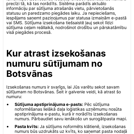
precīzi tā, kā tas norādīts. Sistēma parādīs aktuālo
informāciju par sūtījuma atrašanās vietu, pārvietošanās
statusu un paredzamo piegādes laiku. Ja nepieciešams,
iespējams saņemt paziņojumus par statusa izmaiņām e-pastā
vai SMS. Sūtījuma izsekošana tiešsaistē ļauj sekot līdzi
sūtījuma ceļam reāllaikā, nodrošinot drošību un pārskatāmību
visā piegādes procesā.
Kur atrast izsekošanas
numuru sūtījumam no
Botsvānas
Izsekošanas numurs ir svarīgs, lai Jūs varētu sekot savam
sūtījumam no Botsvānas. Šeit ir galvenie veidi, kā atrast šo
numuru:
Sūtījuma apstiprinājuma e-pasts:
Pēc sūtījuma
noformēšanas lielākā daļa loģistikas uzņēmumu nosūta
apstiprinājuma e-pastu, kurā ir norādīts izsekošanas
numurs. Pārbaudiet savu ienākošo un surogātpasta mapi.
Pasta kvīts:
Ja sūtījums noformēts klātienē, izsekošanas
numurs būs uzdrukāts uz kvīts, ko saņemat pasta nodaļā