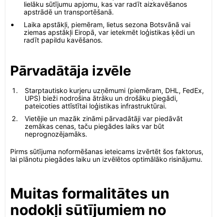
lielāku sūtījumu apjomu, kas var radīt aizkavēšanos
apstrādē un transportēšanā.
Laika apstākļi, piemēram, lietus sezona Botsvānā vai
ziemas apstākļi Eiropā, var ietekmēt loģistikas ķēdi un
radīt papildu kavēšanos.
Pārvadātāja izvēle
Starptautisko kurjeru uzņēmumi (piemēram, DHL, FedEx,
UPS) bieži nodrošina ātrāku un drošāku piegādi,
pateicoties attīstītai loģistikas infrastruktūrai.
Vietējie un mazāk zināmi pārvadātāji var piedāvāt
zemākas cenas, taču piegādes laiks var būt
neprognozējamāks.
Pirms sūtījuma noformēšanas ieteicams izvērtēt šos faktorus,
lai plānotu piegādes laiku un izvēlētos optimālāko risinājumu.
Muitas formalitātes un
nodokļi sūtījumiem no