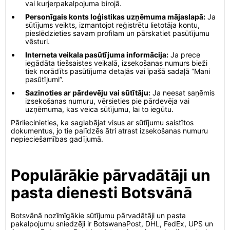
vai kurjerpakalpojuma birojā.
Personīgais konts loģistikas uzņēmuma mājaslapā:
Ja
sūtījums veikts, izmantojot reģistrētu lietotāja kontu,
pieslēdzieties savam profilam un pārskatiet pasūtījumu
vēsturi.
Interneta veikala pasūtījuma informācija:
Ja prece
iegādāta tiešsaistes veikalā, izsekošanas numurs bieži
tiek norādīts pasūtījuma detaļās vai īpašā sadaļā “Mani
pasūtījumi”.
Sazinoties ar pārdevēju vai sūtītāju:
Ja neesat saņēmis
izsekošanas numuru, vērsieties pie pārdevēja vai
uzņēmuma, kas veica sūtījumu, lai to iegūtu.
Pārliecinieties, ka saglabājat visus ar sūtījumu saistītos
dokumentus, jo tie palīdzēs ātri atrast izsekošanas numuru
nepieciešamības gadījumā.
Populārākie pārvadātāji un
pasta dienesti Botsvānā
Botsvānā nozīmīgākie sūtījumu pārvadātāji un pasta
pakalpojumu sniedzēji ir BotswanaPost, DHL, FedEx, UPS un