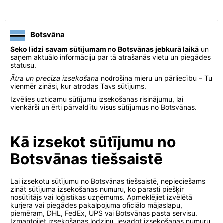
Botsvāna
Seko līdzi savam sūtījumam no Botsvānas jebkurā laikā
un
saņem aktuālo informāciju par tā atrašanās vietu un piegādes
statusu.
Ātra un precīza izsekošana
nodrošina mieru un pārliecību – Tu
vienmēr zināsi, kur atrodas Tavs sūtījums.
Izvēlies uzticamu sūtījumu izsekošanas risinājumu, lai
vienkārši un ērti pārvaldītu visus sūtījumus no Botsvānas.
Kā izsekot sūtījumu no
Botsvānas tiešsaistē
Lai izsekotu sūtījumu no Botsvānas tiešsaistē, nepieciešams
zināt sūtījuma izsekošanas numuru, ko parasti piešķir
nosūtītājs vai loģistikas uzņēmums. Apmeklējiet izvēlētā
kurjera vai piegādes pakalpojuma oficiālo mājaslapu,
piemēram, DHL, FedEx, UPS vai Botsvānas pasta servisu.
Izmantojiet izsekošanas lodziņu, ievadot izsekošanas numuru