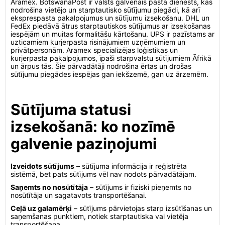
Aramex. BotswanaPost ir valsts galvenais pasta dienests, kas
nodrošina vietējo un starptautisko sūtījumu piegādi, kā arī
eksprespasta pakalpojumus un sūtījumu izsekošanu. DHL un
FedEx piedāvā ātrus starptautiskos sūtījumus ar izsekošanas
iespējām un muitas formalitāšu kārtošanu. UPS ir pazīstams ar
uzticamiem kurjerpasta risinājumiem uzņēmumiem un
privātpersonām. Aramex specializējas loģistikas un
kurjerpasta pakalpojumos, īpaši starpvalstu sūtījumiem Āfrikā
un ārpus tās. Šie pārvadātāji nodrošina ērtas un drošas
sūtījumu piegādes iespējas gan iekšzemē, gan uz ārzemēm.
Sūtījuma statusi
izsekošanā: ko nozīmē
galvenie paziņojumi
Izveidots sūtījums
– sūtījuma informācija ir reģistrēta
sistēmā, bet pats sūtījums vēl nav nodots pārvadātājam.
Saņemts no nosūtītāja
– sūtījums ir fiziski pieņemts no
nosūtītāja un sagatavots transportēšanai.
Ceļā uz galamērķi
– sūtījums pārvietojas starp izsūtīšanas un
saņemšanas punktiem, notiek starptautiska vai vietēja
transportēšana.