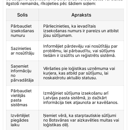
ilgstoši nemainās, rīkojieties pēc šādiem soļiem:
Solis
Apraksts
Pārbaudiet
Pārliecinieties, ka ievadītais
izsekošanas
izsekošanas numurs ir pareizs un atbilst
numuru
jūsu sūtījumam.
Informējiet pārdevēju vai nosūtītāju par
Sazinieties
problēmu, lai pārbaudītu, vai sūtījums
ar nosūtītāju
tiešām ir izsūtīts un reģistrēts sistēmā.
Saņemiet
Vēršaties pie loģistikas uzņēmuma vai
informāciju
kurjera, kas atbild par sūtījumu, lai
no
noskaidrotu aktuālo statusu.
pārvadātāja
Pārbaudiet
Izmēģiniet sūtījuma izsekošanu arī
vietējās
Latvijas pasta sistēmā, jo dažkārt
pasta
informācija tiek atjaunota ar kavēšanos.
sistēmas
Izvērtējiet
Ņemiet vērā, ka starptautiskie sūtījumi
piegādes
no Botsvānas var aizkavēties muitas vai
laiku
loģistikas dēļ.