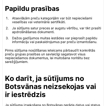
Papildu prasības
Atsevišķām preču kategorijām var būt nepieciešami
veselības vai veterinārie sertifikāti.
Ja sūtījums satur preces ar augstu vērtību, var tikt prasīti
apdrošināšanas dokumenti.
Dažos gadījumos muitas iestādes var pieprasīt papildu
informāciju vai paskaidrojumus par preču izmantošanu.
Pirms sūtījuma nosūtīšanas ieteicams pārbaudīt konkrētās
preču grupas prasības un savlaicīgi sagatavot visus
nepieciešamos dokumentus, lai muitošana noritētu bez
sarežģījumiem.
Ko darīt, ja sūtījums no
Botsvānas neizsekojas vai
ir iestrēdzis
Ja sūtījuma izsekošana no Botsvānas nerāda datus vai status