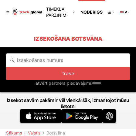
TĪMEKĻA
NODERĪGS
LV
PĀRZINIM
IZSEKOŠANA BOTSVĀNA
trase
atvērt partnera piedāvājumu
Izsekot savām pakām ir vēl vienkāršāk, izmantojot mūsu
lietotni
Sākums
Valstis
Botsvāna