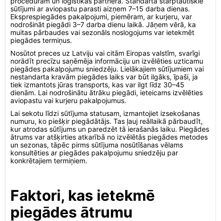
procedūrām un loģistikas partnera. Standarta starptautiskie
sūtījumi ar aviopastu parasti aizņem 7–15 darba dienas.
Eksprespiegādes pakalpojumi, piemēram, ar kurjeru, var
nodrošināt piegādi 3–7 darba dienu laikā. Jāņem vērā, ka
muitas pārbaudes vai sezonāls noslogojums var ietekmēt
piegādes termiņus.
Nosūtot preces uz Latviju vai citām Eiropas valstīm, svarīgi
norādīt precīzu saņēmēja informāciju un izvēlēties uzticamu
piegādes pakalpojumu sniedzēju. Lielākajiem sūtījumiem vai
nestandarta kravām piegādes laiks var būt ilgāks, īpaši, ja
tiek izmantots jūras transports, kas var ilgt līdz 30–45
dienām. Lai nodrošinātu ātrāku piegādi, ieteicams izvēlēties
aviopastu vai kurjeru pakalpojumus.
Lai sekotu līdzi sūtījuma statusam, izmantojiet izsekošanas
numuru, ko piešķir piegādātājs. Tas ļauj reāllaikā pārbaudīt,
kur atrodas sūtījums un paredzēt tā ierašanās laiku. Piegādes
ātrums var atšķirties atkarībā no izvēlētās piegādes metodes
un sezonas, tāpēc pirms sūtījuma nosūtīšanas vēlams
konsultēties ar piegādes pakalpojumu sniedzēju par
konkrētajiem termiņiem.
Faktori, kas ietekmē
piegādes ātrumu