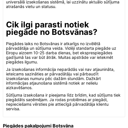
universālā izsekošanas sistēmā, lai uzzinātu aktuālo sūtījuma
atrašanās vietu un statusu.
Cik ilgi parasti notiek
piegāde no Botsvānas?
Piegādes laiks no Botsvānas ir atkarīgs no izvēlētā
pārvadātāja un sūtījuma veida. Vidēji standarta piegāde uz
Eiropu aizņem 10-25 darba dienas, bet eksprespiegādes
gadījumā tas var būt ātrāk. Muitas apstrāde var ietekmēt
piegādes ilgumu.
Ja izsekošanas informācija neparādās vai nav atjaunināta,
ieteicams sazināties ar pārvadātāju vai pārbaudīt
izsekošanas numuru pēc dažām stundām. Dažkārt
informācijas atjaunošana sistēmā notiek ar nelielu
aizkavēšanos.
Sūtījuma izsekošana ir pieejama līdz brīdim, kad sūtījums tiek
piegādāts saņēmējam. Ja rodas problēmas ar piegādi,
nepieciešams vērsties pie attiecīgā pārvadātāja klientu
servisa.
Piegādes pakalpojumi Botsvāna