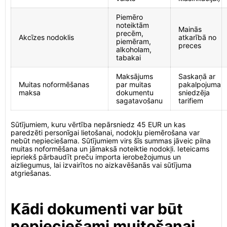
Piemēro
noteiktām
Mainās
precēm,
Akcīzes nodoklis
atkarībā no
piemēram,
preces
alkoholam,
tabakai
Maksājums
Saskaņā ar
Muitas noformēšanas
par muitas
pakalpojuma
maksa
dokumentu
sniedzēja
sagatavošanu
tarifiem
Sūtījumiem, kuru vērtība nepārsniedz 45 EUR un kas
paredzēti personīgai lietošanai, nodokļu piemērošana var
nebūt nepieciešama. Sūtījumiem virs šīs summas jāveic pilna
muitas noformēšana un jāmaksā noteiktie nodokļi. Ieteicams
iepriekš pārbaudīt preču importa ierobežojumus un
aizliegumus, lai izvairītos no aizkavēšanās vai sūtījuma
atgriešanas.
Kādi dokumenti var būt
nepieciešami muitošanai