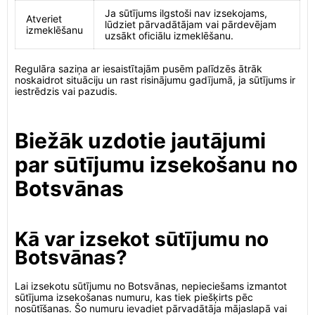
Ja sūtījums ilgstoši nav izsekojams,
Atveriet
lūdziet pārvadātājam vai pārdevējam
izmeklēšanu
uzsākt oficiālu izmeklēšanu.
Regulāra saziņa ar iesaistītajām pusēm palīdzēs ātrāk
noskaidrot situāciju un rast risinājumu gadījumā, ja sūtījums ir
iestrēdzis vai pazudis.
Biežāk uzdotie jautājumi
par sūtījumu izsekošanu no
Botsvānas
Kā var izsekot sūtījumu no
Botsvānas?
Lai izsekotu sūtījumu no Botsvānas, nepieciešams izmantot
sūtījuma izsekošanas numuru, kas tiek piešķirts pēc
nosūtīšanas. Šo numuru ievadiet pārvadātāja mājaslapā vai