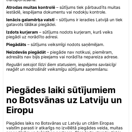
Atrodas muitas kontrolē
– sūtījums tiek pārbaudīts muitas
iestādē, iespējama dokumentu vai nodokļu kontrole.
Ienācis galamērķa valstī
– sūtījums ir ieradies Latvijā un tiek
gatavots tālākai piegādei.
Izdots kurjeram
– sūtījums nodots kurjeram, kurš veiks
piegādi uz norādīto adresi.
Piegādāts
– sūtījums veiksmīgi nodots saņēmējam.
Neizdevās piegādāt
– piegāde nav notikusi, piemēram,
adresāts nav bijis pieejams vai norādīta nepareiza adrese.
Regulāri sekojot līdzi šiem statusiem, iespējams savlaicīgi
reaģēt un nodrošināt veiksmīgu sūtījuma saņemšanu.
Piegādes laiki sūtījumiem
no Botsvānas uz Latviju un
Eiropu
Piegādes laiks no Botsvānas uz Latviju un citām Eiropas
valstīm parasti ir atkarīgs no izvēlētā piegādes veida, muitas