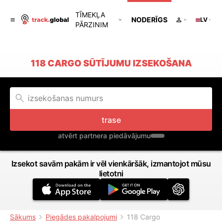
TĪMEKĻA
NODERĪGS
LV
PĀRZINIM
118 CARGO SŪTĪJUMU IZSEKOŠANA
trase
atvērt partnera piedāvājumu
Izsekot savām pakām ir vēl vienkāršāk, izmantojot mūsu
lietotni
Sākums
Piegādes pakalpojumi
118 Cargo