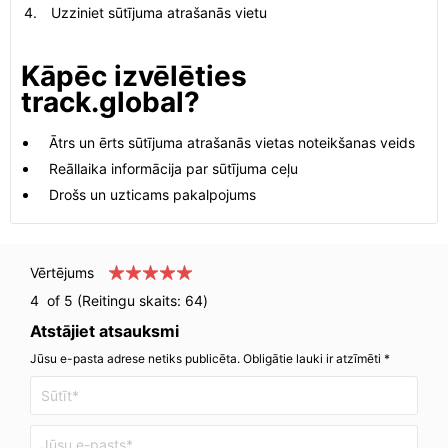
Uzziniet sūtījuma atrašanās vietu
Kāpēc izvēlēties
track.global?
Ātrs un ērts sūtījuma atrašanās vietas noteikšanas veids
Reāllaika informācija par sūtījuma ceļu
Drošs un uzticams pakalpojums
Vērtējums
4
of 5 (Reitingu skaits:
64
)
Atstājiet atsauksmi
Jūsu e-pasta adrese netiks publicēta. Obligātie lauki ir atzīmēti *