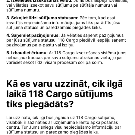
2. Izvēlieties izsekošanas veidu:
Jums būs iespēja izvēlēties,
vai vēlaties izsekot savu sūtījumu pa sūtītāja numuru vai
sūtījuma numuru.
3. Sekojiet līdzi sūtījuma statusam:
Pēc tam, kad esat
ievadījis nepieciešamo informāciju, jums tiks parādīts jūsu
sūtījuma statuss un paredzamais piegādes laiks.
4. Saņemiet paziņojumus:
Ja vēlaties saņemt paziņojumus
par jūsu sūtījuma statusu, 118 Cargo piedāvā iespēju saņemt
paziņojumus pa e-pastu vai īsziņu.
5. Izbaudiet ērtumu:
Ar 118 Cargo izsekošanas sistēmu jums
nebūs jāuztraucas par savu sūtījumu atrašanās vietu, jo jūs
varēsiet sekot līdzi visam procesam soli pa solim.
Kā es varu uzzināt, cik ilgā
laikā 118 Cargo sūtījums
tiks piegādāts?
Lai uzzinātu, cik ilgi būs jāgaida uz 118 Cargo sūtījumu,
vislabāk ir sazināties ar uzņēmuma klientu apkalpošanas
centru. Tur Jums sniegs visu nepieciešamo informāciju par
sūtījuma statusu un paredzamo piegādes laiku.