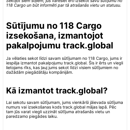
Sekojot šiem soļiem, jūs varēsiet ērti izsekot savu sūtījumu no
118 Cargo un būt informēti par tā atrašanās vietu un statusu.
Sūtījumu no 118 Cargo
izsekošana, izmantojot
pakalpojumu track.global
Ja vēlaties sekot līdzi savam sūtījumam no 118 Cargo, jums ir
iespēja izmantot pakalpojumu track.global. Šis ir ērts un viegli
lietojams rīks, kas ļauj jums sekot līdzi visiem sūtījumiem no
dažādām piegādātāju kompānijām.
Kā izmantot track.global?
Lai sekotu savam sūtījumam, jums vienkārši jāievada sūtījuma
numurs vai izsekošanas kods track.global mājas lapā. Pēc
tam jūs varat viegli uzzināt sūtījuma atrašanās vietu un
paredzamo piegādes laiku.