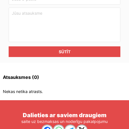
SŪTĪT
Atsauksmes
(0)
Nekas netika atrasts.
Dalieties ar saviem draugiem
saite uz bezmaksas un noderīgu pakalpojumu