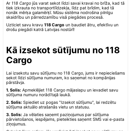
Ar
118 Cargo
jūs varat sekot līdzi savai kravai no brīža, kad tā
tiek izkrauta no transportlīdzekļa, līdz pat brīdim, kad tā
nonāk mērķa galamērķī. Mūsu sistēma nodrošina pilnīgu
skaidrību un pārredzamību visā piegādes procesā.
Uzticiet savu kravu
118 Cargo
un baudiet ātru, efektīvu un
drošu piegādi katrā Latvijas nostūrī!
Kā izsekot sūtījumu no 118
Cargo
Lai izsekotu savu sūtījumu no 118 Cargo, jums ir nepieciešams
sekot līdzi sūtījuma numuram, ko saņemat no kompānijas
pārstāvja.
1. Solis:
Apmeklējiet 118 Cargo mājaslapu un ievadiet savu
sūtījuma numuru norādītajā laukā.
2. Solis:
Spiediet uz pogas "Izsekot sūtījumu", lai redzētu
sūtījuma aktuālo atrašanās vietu un statusu.
3. Solis:
Ja vēlaties saņemt paziņojumus par sūtījuma
pārvietošanos, iespējams, pieteikties saņemt SMS vai e-pasta
ziņojumus.