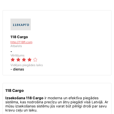
118 Cargo
http://118fl.com
Atbalsts
-
Vērtējums
Vidējais piegādes laiks
- dienas
118 Cargo
Izsekošana 118 Cargo
ir moderna un efektīva piegādes
sistēma, kas nodrošina precīzu un ātru piegādi visā Latvijā. Ar
mūsu izsekošanas sistēmu jūs varat būt pilnīgi droši par savu
kravu ceļu un laiku.