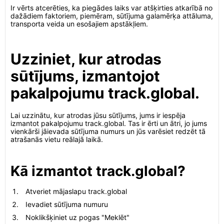
Ir vērts atcerēties, ka piegādes laiks var atšķirties atkarībā no
dažādiem faktoriem, piemēram, sūtījuma galamērķa attāluma,
transporta veida un esošajiem apstākļiem.
Uzziniet, kur atrodas
sūtījums, izmantojot
pakalpojumu track.global.
Lai uzzinātu, kur atrodas jūsu sūtījums, jums ir iespēja
izmantot pakalpojumu track.global. Tas ir ērti un ātri, jo jums
vienkārši jāievada sūtījuma numurs un jūs varēsiet redzēt tā
atrašanās vietu reālajā laikā.
Kā izmantot track.global?
Atveriet mājaslapu track.global
Ievadiet sūtījuma numuru
Noklikšķiniet uz pogas "Meklēt"