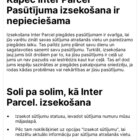
Pasūtījuma izsekošana ir
nepieciešama
Izsekošana Inter Parcel piegādes pasūtījumam ir svarīga, lai
jūs varētu zināt savas sūtījuma atrašanās vietu un paredzamo
piegādes laiku. Tas palīdz jums plānot savu dienu un
sagatavoties saņemt savu pasūtījumu. Turklāt, izsekošana
ļauj jums būt drošiem par to, ka jūsu pasūtījums ir ceļā uz
jums un nav pazudis vai iestrēdzis kaut kur ceļā. Tas arī dod
jums iespēju sazināties ar piegādes pakalpojuma sniedzēju, ja
rodas kādas problēmas vai nekārtības ar jūsu pasūtījumu.
Soli pa solim, kā Inter
Parcel. izsekošana
Izsekot sūtījumu statusu, ievadot sūtījuma numuru mūsu
mājaslapā.
Pēc tam noklikšķiniet uz opcijas "Izsekot sūtījumu", lai
redzētu aktuālo informāciju par sūtījuma atrašanās vietu.