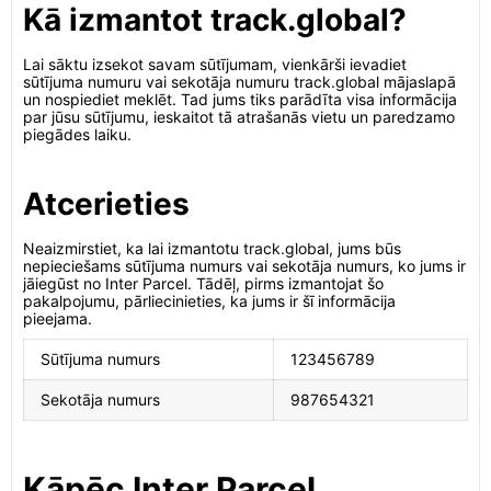
Kā izmantot track.global?
Lai sāktu izsekot savam sūtījumam, vienkārši ievadiet
sūtījuma numuru vai sekotāja numuru track.global mājaslapā
un nospiediet meklēt. Tad jums tiks parādīta visa informācija
par jūsu sūtījumu, ieskaitot tā atrašanās vietu un paredzamo
piegādes laiku.
Atcerieties
Neaizmirstiet, ka lai izmantotu track.global, jums būs
nepieciešams sūtījuma numurs vai sekotāja numurs, ko jums ir
jāiegūst no Inter Parcel. Tādēļ, pirms izmantojat šo
pakalpojumu, pārliecinieties, ka jums ir šī informācija
pieejama.
Sūtījuma numurs
123456789
Sekotāja numurs
987654321
Kāpēc Inter Parcel