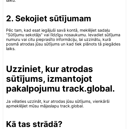
laiku.
2. Sekojiet sūtījumam
Pēc tam, kad esat iegājuši savā kontā, meklējiet sadaļu
"Sūtījumu sekotājs" vai līdzīgu nosaukumu. Ievadiet sūtījuma
numuru vai citu pieprasīto informāciju, lai uzzinātu, kurā
posmā atrodas jūsu sūtījums un kad tiek plānots tā piegādes
laiks.
Uzziniet, kur atrodas
sūtījums, izmantojot
pakalpojumu track.global.
Ja vēlaties uzzināt, kur atrodas jūsu sūtījums, vienkārši
apmeklējiet mūsu mājaslapu track.global.
Kā tas strādā?