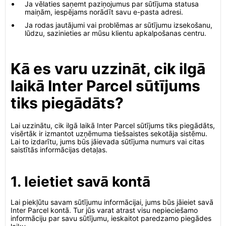
Ja vēlaties saņemt paziņojumus par sūtījuma statusa
maiņām, iespējams norādīt savu e-pasta adresi.
Ja rodas jautājumi vai problēmas ar sūtījumu izsekošanu,
lūdzu, sazinieties ar mūsu klientu apkalpošanas centru.
Kā es varu uzzināt, cik ilgā
laikā Inter Parcel sūtījums
tiks piegādāts?
Lai uzzinātu, cik ilgā laikā Inter Parcel sūtījums tiks piegādāts,
visērtāk ir izmantot uzņēmuma tiešsaistes sekotāja sistēmu.
Lai to izdarītu, jums būs jāievada sūtījuma numurs vai citas
saistītās informācijas detaļas.
1. Ieietiet savā kontā
Lai piekļūtu savam sūtījumu informācijai, jums būs jāieiet savā
Inter Parcel kontā. Tur jūs varat atrast visu nepieciešamo
informāciju par savu sūtījumu, ieskaitot paredzamo piegādes