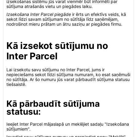
izsekošanas sistēmu jūs varat vienmēr būt informēti par
sūtījuma atrašanās vietu un piegādes laiku.
Izsekošana Inter Parcel piegāde
ir ērts un efektīvs veids, kā
sekot līdzi savam sūtījumam no sūtītāja līdz saņēmējam,
nodrošinot mieru prātam un ātru saziņu ar piegādes firmu.
Kā izsekot sūtījumu no
Inter Parcel
Lai izsekotu savu sūtījumu no Inter Parcel, jums ir
nepieciešams sekot līdzi sūtījuma numuram, ko esat saņēmuši
no sūtītāja. Ar šo numuru jūs varat pārbaudīt sūtījuma statusu
tiešsaistē.
Kā pārbaudīt sūtījuma
statusu:
Ieejiet Inter Parcel mājaslapā un meklējiet sadaļu "Izsekošana
sūtījumiem".
Ievadiet savu sūtījuma numuru un nospiediet pogu "Meklēt".