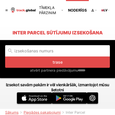
TĪMEKĻA
NODERĪGS
LV
PĀRZINIM
INTER PARCEL SŪTĪJUMU IZSEKOŠANA
trase
atvērt partnera piedāvājumu
Izsekot savām pakām ir vēl vienkāršāk, izmantojot mūsu
lietotni
Sākums
Piegādes pakalpojumi
Inter Parcel