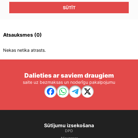
SŪTĪT
Atsauksmes
(0)
Nekas netika atrasts.
Dalieties ar saviem draugiem
saite uz bezmaksas un noderīgu pakalpojumu
Sūtījumu izsekošana
DPD