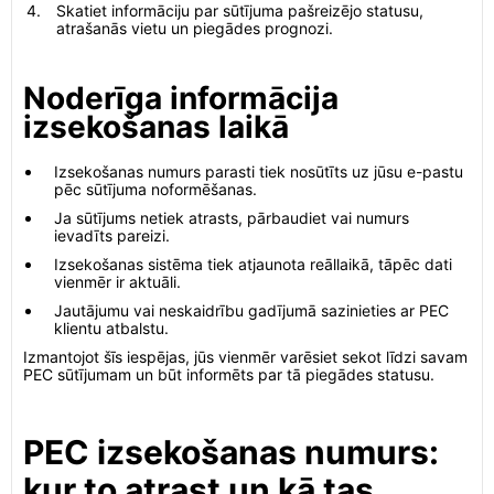
Skatiet informāciju par sūtījuma pašreizējo statusu,
atrašanās vietu un piegādes prognozi.
Noderīga informācija
izsekošanas laikā
Izsekošanas numurs parasti tiek nosūtīts uz jūsu e-pastu
pēc sūtījuma noformēšanas.
Ja sūtījums netiek atrasts, pārbaudiet vai numurs
ievadīts pareizi.
Izsekošanas sistēma tiek atjaunota reāllaikā, tāpēc dati
vienmēr ir aktuāli.
Jautājumu vai neskaidrību gadījumā sazinieties ar PEC
klientu atbalstu.
Izmantojot šīs iespējas, jūs vienmēr varēsiet sekot līdzi savam
PEC sūtījumam un būt informēts par tā piegādes statusu.
PEC izsekošanas numurs:
kur to atrast un kā tas