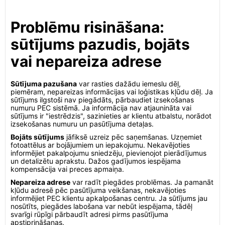
Problēmu risināšana:
sūtījums pazudis, bojāts
vai nepareiza adrese
Sūtījuma pazušana
var rasties dažādu iemeslu dēļ,
piemēram, nepareizas informācijas vai loģistikas kļūdu dēļ. Ja
sūtījums ilgstoši nav piegādāts, pārbaudiet izsekošanas
numuru PEC sistēmā. Ja informācija nav atjaunināta vai
sūtījums ir "iestrēdzis", sazinieties ar klientu atbalstu, norādot
izsekošanas numuru un pasūtījuma detaļas.
Bojāts sūtījums
jāfiksē uzreiz pēc saņemšanas. Uzņemiet
fotoattēlus ar bojājumiem un iepakojumu. Nekavējoties
informējiet pakalpojumu sniedzēju, pievienojot pierādījumus
un detalizētu aprakstu. Dažos gadījumos iespējama
kompensācija vai preces apmaiņa.
Nepareiza adrese
var radīt piegādes problēmas. Ja pamanāt
kļūdu adresē pēc pasūtījuma veikšanas, nekavējoties
informējiet PEC klientu apkalpošanas centru. Ja sūtījums jau
nosūtīts, piegādes labošana var nebūt iespējama, tādēļ
svarīgi rūpīgi pārbaudīt adresi pirms pasūtījuma
apstiprināšanas.