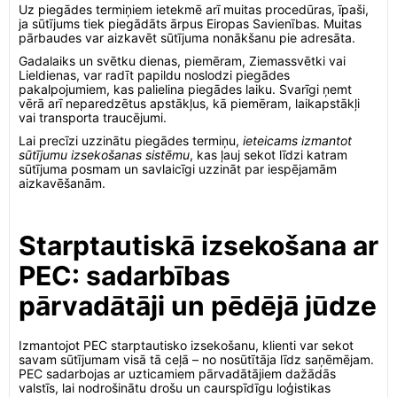
Uz piegādes termiņiem ietekmē arī muitas procedūras, īpaši,
ja sūtījums tiek piegādāts ārpus Eiropas Savienības. Muitas
pārbaudes var aizkavēt sūtījuma nonākšanu pie adresāta.
Gadalaiks un svētku dienas, piemēram, Ziemassvētki vai
Lieldienas, var radīt papildu noslodzi piegādes
pakalpojumiem, kas palielina piegādes laiku. Svarīgi ņemt
vērā arī neparedzētus apstākļus, kā piemēram, laikapstākļi
vai transporta traucējumi.
Lai precīzi uzzinātu piegādes termiņu,
ieteicams izmantot
sūtījumu izsekošanas sistēmu
, kas ļauj sekot līdzi katram
sūtījuma posmam un savlaicīgi uzzināt par iespējamām
aizkavēšanām.
Starptautiskā izsekošana ar
PEC: sadarbības
pārvadātāji un pēdējā jūdze
Izmantojot PEC starptautisko izsekošanu, klienti var sekot
savam sūtījumam visā tā ceļā – no nosūtītāja līdz saņēmējam.
PEC sadarbojas ar uzticamiem pārvadātājiem dažādās
valstīs, lai nodrošinātu drošu un caurspīdīgu loģistikas