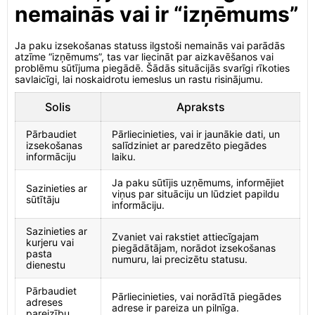
nemainās vai ir “izņēmums”
Ja paku izsekošanas statuss ilgstoši nemainās vai parādās
atzīme “izņēmums”, tas var liecināt par aizkavēšanos vai
problēmu sūtījuma piegādē. Šādās situācijās svarīgi rīkoties
savlaicīgi, lai noskaidrotu iemeslus un rastu risinājumu.
Solis
Apraksts
Pārbaudiet
Pārliecinieties, vai ir jaunākie dati, un
izsekošanas
salīdziniet ar paredzēto piegādes
informāciju
laiku.
Ja paku sūtījis uzņēmums, informējiet
Sazinieties ar
viņus par situāciju un lūdziet papildu
sūtītāju
informāciju.
Sazinieties ar
Zvaniet vai rakstiet attiecīgajam
kurjeru vai
piegādātājam, norādot izsekošanas
pasta
numuru, lai precizētu statusu.
dienestu
Pārbaudiet
Pārliecinieties, vai norādītā piegādes
adreses
adrese ir pareiza un pilnīga.
pareizību