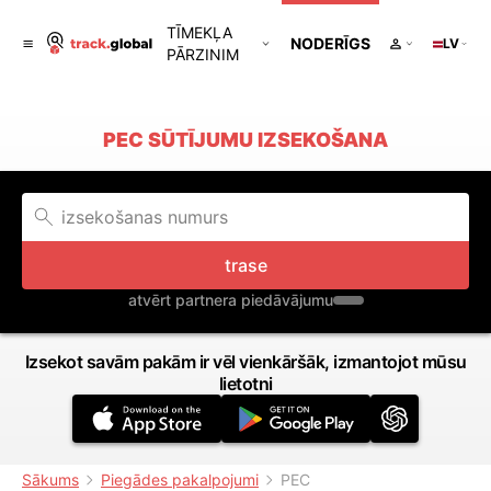
TĪMEKĻA
NODERĪGS
LV
PĀRZINIM
PEC SŪTĪJUMU IZSEKOŠANA
trase
atvērt partnera piedāvājumu
Izsekot savām pakām ir vēl vienkāršāk, izmantojot mūsu
lietotni
Sākums
Piegādes pakalpojumi
PEC