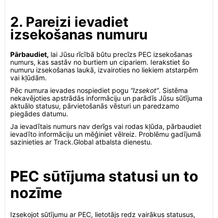
2. Pareizi ievadiet
izsekošanas numuru
Pārbaudiet,
lai Jūsu rīcībā būtu precīzs PEC izsekošanas
numurs, kas sastāv no burtiem un cipariem. Ierakstiet šo
numuru izsekošanas laukā, izvairoties no liekiem atstarpēm
vai kļūdām.
Pēc numura ievades nospiediet pogu
“Izsekot”
. Sistēma
nekavējoties apstrādās informāciju un parādīs Jūsu sūtījuma
aktuālo statusu, pārvietošanās vēsturi un paredzamo
piegādes datumu.
Ja ievadītais numurs nav derīgs vai rodas kļūda, pārbaudiet
ievadīto informāciju un mēģiniet vēlreiz. Problēmu gadījumā
sazinieties ar Track.Global atbalsta dienestu.
PEC sūtījuma statusi un to
nozīme
Izsekojot sūtījumu ar PEC, lietotājs redz vairākus statusus,