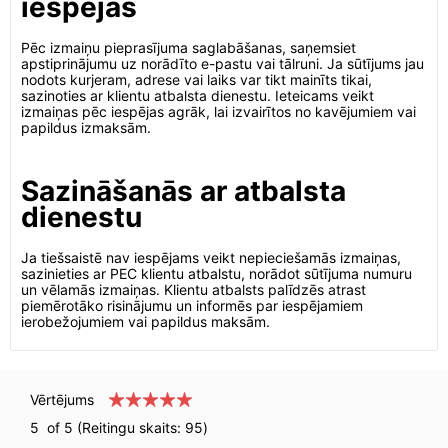
iespējas
Pēc izmaiņu pieprasījuma saglabāšanas, saņemsiet
apstiprinājumu uz norādīto e-pastu vai tālruni. Ja sūtījums jau
nodots kurjeram, adrese vai laiks var tikt mainīts tikai,
sazinoties ar klientu atbalsta dienestu. Ieteicams veikt
izmaiņas pēc iespējas agrāk, lai izvairītos no kavējumiem vai
papildus izmaksām.
Sazināšanās ar atbalsta
dienestu
Ja tiešsaistē nav iespējams veikt nepieciešamās izmaiņas,
sazinieties ar PEC klientu atbalstu, norādot sūtījuma numuru
un vēlamās izmaiņas. Klientu atbalsts palīdzēs atrast
piemērotāko risinājumu un informēs par iespējamiem
ierobežojumiem vai papildus maksām.
Vērtējums
5
of 5 (Reitingu skaits:
95
)