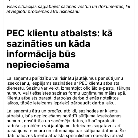
Visās situācijās saglabājiet saziņas vēsturi un dokumentus, lai
atvieglotu problēmas ātru risināšanu.
PEC klientu atbalsts: kā
sazināties un kāda
informācija būs
nepieciešama
Lai saņemtu palīdzību vai risinātu jautājumus par sūtījumu
izsekošanu, iespējams sazināties ar PEC klientu atbalsta
dienestu. Saziņu var veikt, izmantojot oficiālo e-pastu, tālruņa
numuru vai tiešsaistes saziņas formu uzņēmuma mājaslapā.
Klientu atbalsts parasti darbojas darba dienās noteiktos
laikos, tāpēc ieteicams iepriekš pārbaudīt darba laiku.
Lai saņemtu ātru un precīzu atbildi, sazinoties ar klientu
atbalstu, būs nepieciešams norādīt sūtījuma izsekošanas
numuru, nosūtītāja un saņēmēja datus, kā arī aprakstīt
radušos problēmu vai jautājumu. Ieteicams sagatavot arī
pasūtījuma numuru un informāciju par sūtījuma datumu. Šie
dati palīdzēs klientu atbalsta speciālistiem operatīvi atrast