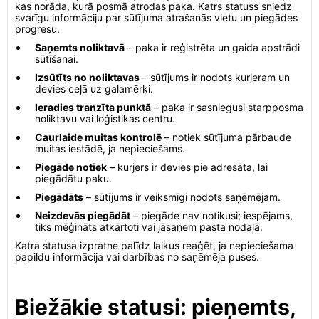
kas norāda, kurā posmā atrodas paka. Katrs statuss sniedz
svarīgu informāciju par sūtījuma atrašanās vietu un piegādes
progresu.
Saņemts noliktavā
– paka ir reģistrēta un gaida apstrādi
sūtīšanai.
Izsūtīts no noliktavas
– sūtījums ir nodots kurjeram un
devies ceļā uz galamērķi.
Ieradies tranzīta punktā
– paka ir sasniegusi starpposma
noliktavu vai loģistikas centru.
Caurlaide muitas kontrolē
– notiek sūtījuma pārbaude
muitas iestādē, ja nepieciešams.
Piegāde notiek
– kurjers ir devies pie adresāta, lai
piegādātu paku.
Piegādāts
– sūtījums ir veiksmīgi nodots saņēmējam.
Neizdevās piegādāt
– piegāde nav notikusi; iespējams,
tiks mēģināts atkārtoti vai jāsaņem pasta nodaļā.
Katra statusa izpratne palīdz laikus reaģēt, ja nepieciešama
papildu informācija vai darbības no saņēmēja puses.
Biežākie statusi: pieņemts,