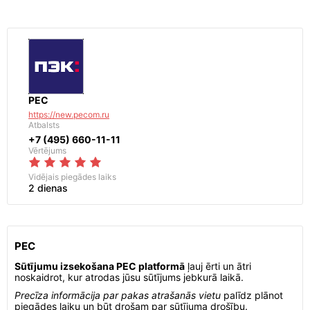
PEC
https://new.pecom.ru
Atbalsts
+7 (495) 660-11-11
Vērtējums
Vidējais piegādes laiks
2 dienas
PEC
Sūtījumu izsekošana PEC platformā
ļauj ērti un ātri
noskaidrot, kur atrodas jūsu sūtījums jebkurā laikā.
Precīza informācija par pakas atrašanās vietu
palīdz plānot
piegādes laiku un būt drošam par sūtījuma drošību.