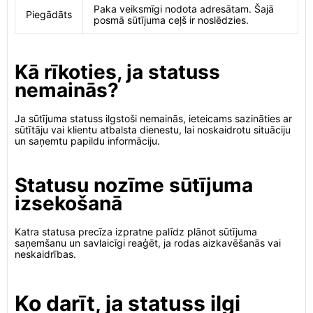
Paka veiksmīgi nodota adresātam. Šajā
Piegādāts
posmā sūtījuma ceļš ir noslēdzies.
Kā rīkoties, ja statuss
nemainās?
Ja sūtījuma statuss ilgstoši nemainās, ieteicams sazināties ar
sūtītāju vai klientu atbalsta dienestu, lai noskaidrotu situāciju
un saņemtu papildu informāciju.
Statusu nozīme sūtījuma
izsekošanā
Katra statusa precīza izpratne palīdz plānot sūtījuma
saņemšanu un savlaicīgi reaģēt, ja rodas aizkavēšanās vai
neskaidrības.
Ko darīt, ja statuss ilgi