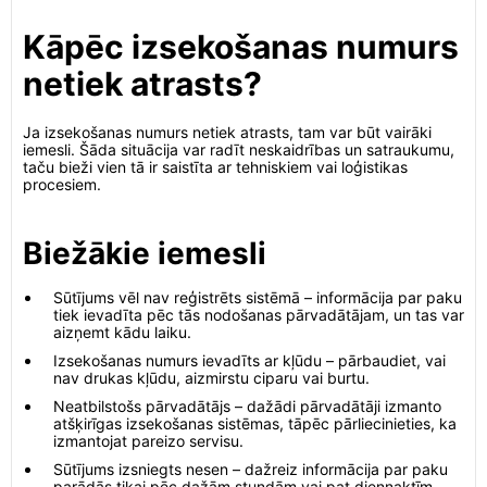
Kāpēc izsekošanas numurs
netiek atrasts?
Ja izsekošanas numurs netiek atrasts, tam var būt vairāki
iemesli. Šāda situācija var radīt neskaidrības un satraukumu,
taču bieži vien tā ir saistīta ar tehniskiem vai loģistikas
procesiem.
Biežākie iemesli
Sūtījums vēl nav reģistrēts sistēmā – informācija par paku
tiek ievadīta pēc tās nodošanas pārvadātājam, un tas var
aizņemt kādu laiku.
Izsekošanas numurs ievadīts ar kļūdu – pārbaudiet, vai
nav drukas kļūdu, aizmirstu ciparu vai burtu.
Neatbilstošs pārvadātājs – dažādi pārvadātāji izmanto
atšķirīgas izsekošanas sistēmas, tāpēc pārliecinieties, ka
izmantojat pareizo servisu.
Sūtījums izsniegts nesen – dažreiz informācija par paku
parādās tikai pēc dažām stundām vai pat diennaktīm.