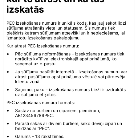
izskatās
PEC izsekošanas numurs ir unikāls kods, kas ļauj sekot līdzi
sūtījuma atrašanās vietai un statusam. Šis numurs tiek
piešķirts katram sūtījumam atsevišķi un ir nepieciešams, lai
izmantotu izsekošanas pakalpojumu.
Kur atrast PEC izsekošanas numuru:
Pēc sūtījuma noformēšanas – izsekošanas numurs tiek
norādīts kvītī vai elektroniskajā apstiprinājumā, ko
saņemat uz e-pastu.
Ja sūtījumu pasūtāt internetā – izsekošanas numuru var
atrast pasūtījuma apstiprinājuma vēstulē vai pārdevēja
klientu zonā.
Saņemot paku – izsekošanas numurs bieži ir uzdrukāts
uz sūtījuma etiķetes.
PEC izsekošanas numura formāts:
Sastāv no burtiem un cipariem, piemēram,
AB123456789PEC.
Parasti sākas ar diviem burtiem, seko deviņi cipari un
beidzas ar “PEC”.
Garums – 13 rakstzīmes.