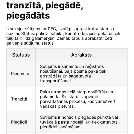
tranzītā, piegādē,
piegādāts
Izsekojot sūtījumu ar PEC, svarīgi saprast katra statusa
nozīmi. Statusi palīdz noteikt, kur atrodas jūsu paka un cik
tālu tā ir līdz galamērķim. Zemāk tabulā aprakstīti četri
galvenie sūtījumu statusi.
Statuss
Apraksts
Sūtījums ir saņemts un reģistrēts
nosūtīšanai. Šajā posmā paka tiek
Pieņemts
apstrādāta un sagatavota
transportēšanai.
Paka atrodas ceļā starp nosūtītāju un
galamērķi. Šis statuss apzīmē
Tranzītā
pārvadāšanas procesu, kas var ietvert
vairākas pieturas.
Sūtījums ir nonācis piegādes punktā vai
Piegādē
tuvākajā pasta nodaļā, un tiek gatavots
piegādei saņēmējam.