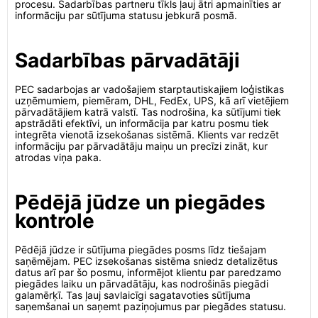
procesu. Sadarbības partneru tīkls ļauj ātri apmainīties ar
informāciju par sūtījuma statusu jebkurā posmā.
Sadarbības pārvadātāji
PEC sadarbojas ar vadošajiem starptautiskajiem loģistikas
uzņēmumiem, piemēram, DHL, FedEx, UPS, kā arī vietējiem
pārvadātājiem katrā valstī. Tas nodrošina, ka sūtījumi tiek
apstrādāti efektīvi, un informācija par katru posmu tiek
integrēta vienotā izsekošanas sistēmā. Klients var redzēt
informāciju par pārvadātāju maiņu un precīzi zināt, kur
atrodas viņa paka.
Pēdējā jūdze un piegādes
kontrole
Pēdējā jūdze ir sūtījuma piegādes posms līdz tiešajam
saņēmējam. PEC izsekošanas sistēma sniedz detalizētus
datus arī par šo posmu, informējot klientu par paredzamo
piegādes laiku un pārvadātāju, kas nodrošinās piegādi
galamērķī. Tas ļauj savlaicīgi sagatavoties sūtījuma
saņemšanai un saņemt paziņojumus par piegādes statusu.