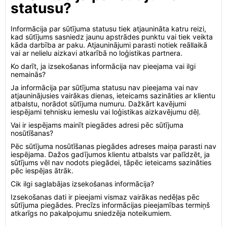
statusu?
Informācija par sūtījuma statusu tiek atjaunināta katru reizi,
kad sūtījums sasniedz jaunu apstrādes punktu vai tiek veikta
kāda darbība ar paku. Atjauninājumi parasti notiek reāllaikā
vai ar nelielu aizkavi atkarībā no loģistikas partnera.
Ko darīt, ja izsekošanas informācija nav pieejama vai ilgi
nemainās?
Ja informācija par sūtījuma statusu nav pieejama vai nav
atjauninājusies vairākas dienas, ieteicams sazināties ar klientu
atbalstu, norādot sūtījuma numuru. Dažkārt kavējumi
iespējami tehnisku iemeslu vai loģistikas aizkavējumu dēļ.
Vai ir iespējams mainīt piegādes adresi pēc sūtījuma
nosūtīšanas?
Pēc sūtījuma nosūtīšanas piegādes adreses maiņa parasti nav
iespējama. Dažos gadījumos klientu atbalsts var palīdzēt, ja
sūtījums vēl nav nodots piegādei, tāpēc ieteicams sazināties
pēc iespējas ātrāk.
Cik ilgi saglabājas izsekošanas informācija?
Izsekošanas dati ir pieejami vismaz vairākas nedēļas pēc
sūtījuma piegādes. Precīzs informācijas pieejamības termiņš
atkarīgs no pakalpojumu sniedzēja noteikumiem.