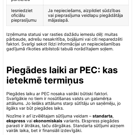
Iesniedziet
Ja nepieciešams, aizpildiet sūdzības
oficiālu
vai pieprasījuma veidlapu piegādātāja
pieprasījumu
mājaslapā.
Izņēmuma statusi var rasties dažādu iemeslu dēļ: muitas
pārbaude, adrešu nesakritība, bojājumi vai citi neparedzēti
faktori. Svarīgi sekot līdzi informācijai un nepieciešamības
gadījumā rīkoties atbilstoši tabulā norādītajiem soļiem.
Piegādes laiki ar PEC: kas
ietekmē termiņus
Piegādes laiku ar PEC nosaka vairāki būtiski faktori.
Svarīgākie no tiem ir nosūtīšanas valsts un galamērķa
attālums. Jo lielāks attālums starp sūtītāju un saņēmēju, jo
ilgāks var būt piegādes laiks.
Nozīme ir arī izvēlētajam sūtījuma veidam –
standarta
,
ekspress
vai
ekonomiskais
variants. Ekspress piegādes
parasti ir ātrākas, taču dārgākas. Standarta sūtījumi aizņem
vairāk laika, bet ir finansiāli izdevīgāki.