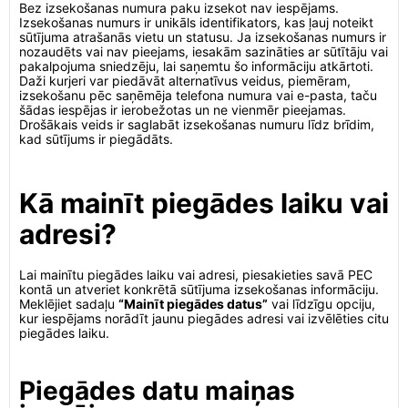
Bez izsekošanas numura paku izsekot nav iespējams.
Izsekošanas numurs ir unikāls identifikators, kas ļauj noteikt
sūtījuma atrašanās vietu un statusu. Ja izsekošanas numurs ir
nozaudēts vai nav pieejams, iesakām sazināties ar sūtītāju vai
pakalpojuma sniedzēju, lai saņemtu šo informāciju atkārtoti.
Daži kurjeri var piedāvāt alternatīvus veidus, piemēram,
izsekošanu pēc saņēmēja telefona numura vai e-pasta, taču
šādas iespējas ir ierobežotas un ne vienmēr pieejamas.
Drošākais veids ir saglabāt izsekošanas numuru līdz brīdim,
kad sūtījums ir piegādāts.
Kā mainīt piegādes laiku vai
adresi?
Lai mainītu piegādes laiku vai adresi, piesakieties savā PEC
kontā un atveriet konkrētā sūtījuma izsekošanas informāciju.
Meklējiet sadaļu
“Mainīt piegādes datus”
vai līdzīgu opciju,
kur iespējams norādīt jaunu piegādes adresi vai izvēlēties citu
piegādes laiku.
Piegādes datu maiņas