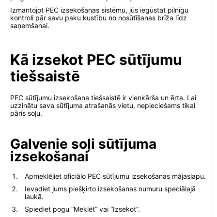
Izmantojot PEC izsekošanas sistēmu, jūs iegūstat pilnīgu
kontroli pār savu paku kustību no nosūtīšanas brīža līdz
saņemšanai.
Kā izsekot PEC sūtījumu
tiešsaistē
PEC sūtījumu izsekošana tiešsaistē ir vienkārša un ērta. Lai
uzzinātu sava sūtījuma atrašanās vietu, nepieciešams tikai
pāris soļu.
Galvenie soļi sūtījuma
izsekošanai
Apmeklējiet oficiālo PEC sūtījumu izsekošanas mājaslapu.
Ievadiet jums piešķirto izsekošanas numuru speciālajā
laukā.
Spiediet pogu “Meklēt” vai “Izsekot”.