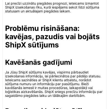
Lai precīzi uzzinātu piegādes prognozi, ieteicams izmantot
ShipX izsekošanas rīku, kurā iespējams sekot līdzi sūtījuma
statusam un aktuālajam piegādes laikam.
Problēmu risināšana:
kavējas, pazudis vai bojāts
ShipX sūtījums
Kavēšanās gadījumi
Ja Jūsu ShipX sūtījums kavējas, vispirms pārbaudiet
izsekošanas informāciju, lai pārliecinātos par pēdējo statusu.
Ieteicams sazināties ar ShipX klientu atbalstu, norādot
sūtījuma numuru un informāciju par pasūtījumu. Bieži
kavēšanās iemesli ir muitas procedūras, laikapstākļi vai
loģistikas aizkavēšanās. ShipX sniegs precīzu informāciju par
sagaidāmo piegādes laiku un tālākajām darbībām.