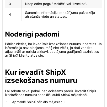
3
Nospiediet pogu "Meklēt" vai "Izsekot".
Saņemiet informāciju par sūtījuma pašreizējo
4
atrašanās vietu un statusu.
Noderīgi padomi
Pārliecinieties, ka ievadītais izsekošanas numurs ir pareizs. Ja
informācija nav pieejama, mēģiniet vēlāk, jo dati var tikt
atjaunināti ar nelielu aizkavi. Jautājumu gadījumā sazinieties
ar ShipX klientu atbalstu.
Kur ievadīt ShipX
izsekošanas numuru
Lai sekotu savai pakai, nepieciešams pareizi ievadīt ShipX
izsekošanas numuru speciālā laukā ShipX mājaslapā.
Apmeklē ShipX oficiālo mājaslapu.