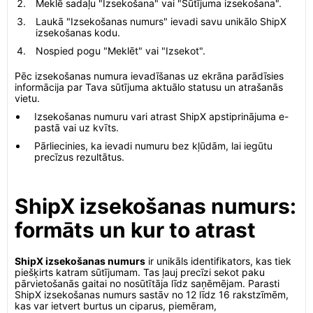
Meklē sadaļu "Izsekošana" vai "Sūtījuma izsekošana".
Laukā "Izsekošanas numurs" ievadi savu unikālo ShipX
izsekošanas kodu.
Nospied pogu "Meklēt" vai "Izsekot".
Pēc izsekošanas numura ievadīšanas uz ekrāna parādīsies
informācija par Tava sūtījuma aktuālo statusu un atrašanās
vietu.
Izsekošanas numuru vari atrast ShipX apstiprinājuma e-
pastā vai uz kvīts.
Pārliecinies, ka ievadi numuru bez kļūdām, lai iegūtu
precīzus rezultātus.
ShipX izsekošanas numurs:
formāts un kur to atrast
ShipX izsekošanas numurs
ir unikāls identifikators, kas tiek
piešķirts katram sūtījumam. Tas ļauj precīzi sekot paku
pārvietošanās gaitai no nosūtītāja līdz saņēmējam. Parasti
ShipX izsekošanas numurs sastāv no 12 līdz 16 rakstzīmēm,
kas var ietvert burtus un ciparus, piemēram,