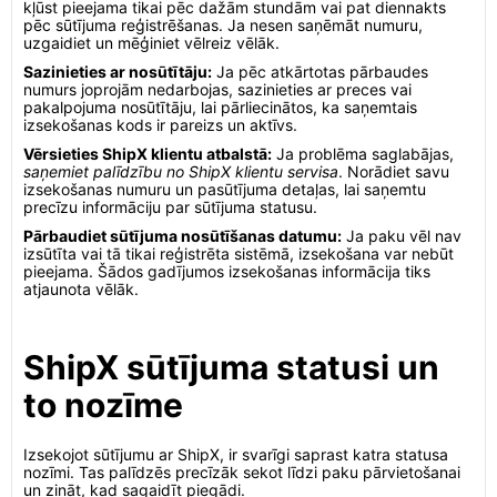
kļūst pieejama tikai pēc dažām stundām vai pat diennakts
pēc sūtījuma reģistrēšanas. Ja nesen saņēmāt numuru,
uzgaidiet un mēģiniet vēlreiz vēlāk.
Sazinieties ar nosūtītāju:
Ja pēc atkārtotas pārbaudes
numurs joprojām nedarbojas, sazinieties ar preces vai
pakalpojuma nosūtītāju, lai pārliecinātos, ka saņemtais
izsekošanas kods ir pareizs un aktīvs.
Vērsieties ShipX klientu atbalstā:
Ja problēma saglabājas,
saņemiet palīdzību no ShipX klientu servisa
. Norādiet savu
izsekošanas numuru un pasūtījuma detaļas, lai saņemtu
precīzu informāciju par sūtījuma statusu.
Pārbaudiet sūtījuma nosūtīšanas datumu:
Ja paku vēl nav
izsūtīta vai tā tikai reģistrēta sistēmā, izsekošana var nebūt
pieejama. Šādos gadījumos izsekošanas informācija tiks
atjaunota vēlāk.
ShipX sūtījuma statusi un
to nozīme
Izsekojot sūtījumu ar ShipX, ir svarīgi saprast katra statusa
nozīmi. Tas palīdzēs precīzāk sekot līdzi paku pārvietošanai
un zināt, kad sagaidīt piegādi.