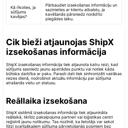
Pārbaudiet izsekošanas informāciju un
Kā rīkoties, ja
sazinieties ar klientu atbalstu, ja
sūtījums
kavēšanās pārsniedz norādīto
kavējas?
piegādes laiku.
Cik bieži atjaunojas ShipX
izsekošanas informācija
ShipX izsekošanas informācija tiek atjaunota katru reizi, kad
sūtījums sasniedz jaunu apstrādes punktu vai notiek kāda
būtiska darbība ar paku. Parasti dati tiek sinhronizēti vairākas
reizes dienā, nodrošinot aktuālu informāciju par sūtījuma
atrašanās vietu un statusu.
Reāllaika izsekošana
ShipX sistēmā izsekošanas informācija tiek atjaunināta
reāllaikā, tiklīdz pakalpojuma partneri vai loģistikas centri
reģistrē jaunu notikumu. Tas nozīmē, ka lietotājs var sekot
līdzi svarīgākajiem sūtījuma pārvietošanās posmiem bez