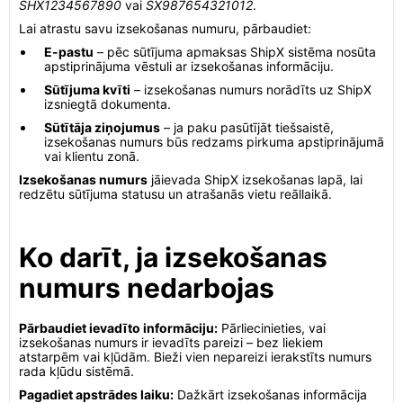
SHX1234567890
vai
SX987654321012
.
Lai atrastu savu izsekošanas numuru, pārbaudiet:
E-pastu
– pēc sūtījuma apmaksas ShipX sistēma nosūta
apstiprinājuma vēstuli ar izsekošanas informāciju.
Sūtījuma kvīti
– izsekošanas numurs norādīts uz ShipX
izsniegtā dokumenta.
Sūtītāja ziņojumus
– ja paku pasūtījāt tiešsaistē,
izsekošanas numurs būs redzams pirkuma apstiprinājumā
vai klientu zonā.
Izsekošanas numurs
jāievada ShipX izsekošanas lapā, lai
redzētu sūtījuma statusu un atrašanās vietu reāllaikā.
Ko darīt, ja izsekošanas
numurs nedarbojas
Pārbaudiet ievadīto informāciju:
Pārliecinieties, vai
izsekošanas numurs ir ievadīts pareizi – bez liekiem
atstarpēm vai kļūdām. Bieži vien nepareizi ierakstīts numurs
rada kļūdu sistēmā.
Pagadiet apstrādes laiku:
Dažkārt izsekošanas informācija