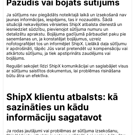
Pazudis vai bojāts sūtījums
Ja sūtījums nav piegādāts noteiktajā laikā un izsekošanā nav
jaunas informācijas, iespējams, tas ir nozaudēts. Šādā
situācijā nekavējoties vērsieties ShipX atbalsta dienestā un
iesniedziet sūdzību, pievienojot sūtījuma numuru un
detalizētu aprakstu. Bojājuma gadījumā pārbaudiet paku pie
saņemšanas un, ja konstatējat bojājumus, uzreiz
nofotografējiet tos un informējiet ShipX. Lielākā daļa sūtījumu
ir apdrošināti, tāpēc Jūs varat pretendēt uz kompensāciju vai
atkārtotu sūtījumu, ja tiek apstiprināts zaudējums vai
bojājums.
Regulāri sekojiet līdzi ShipX komunikācijai un saglabājiet visus
ar sūtījumu saistītos dokumentus, lai problēmas risināšana
būtu ātra un efektīva.
ShipX klientu atbalsts: kā
sazināties un kādu
informāciju sagatavot
Ja rodas jautājumi vai problēmas ar sūtījuma izsekošanu,