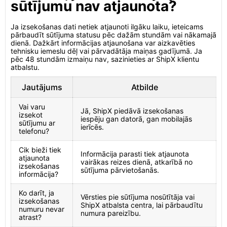
sūtījumu nav atjaunota?
Ja izsekošanas dati netiek atjaunoti ilgāku laiku, ieteicams
pārbaudīt sūtījuma statusu pēc dažām stundām vai nākamajā
dienā. Dažkārt informācijas atjaunošana var aizkavēties
tehnisku iemeslu dēļ vai pārvadātāja maiņas gadījumā. Ja
pēc 48 stundām izmaiņu nav, sazinieties ar ShipX klientu
atbalstu.
Jautājums
Atbilde
Vai varu
Jā, ShipX piedāvā izsekošanas
izsekot
iespēju gan datorā, gan mobilajās
sūtījumu ar
ierīcēs.
telefonu?
Cik bieži tiek
Informācija parasti tiek atjaunota
atjaunota
vairākas reizes dienā, atkarībā no
izsekošanas
sūtījuma pārvietošanās.
informācija?
Ko darīt, ja
Vērsties pie sūtījuma nosūtītāja vai
izsekošanas
ShipX atbalsta centra, lai pārbaudītu
numuru nevar
numura pareizību.
atrast?