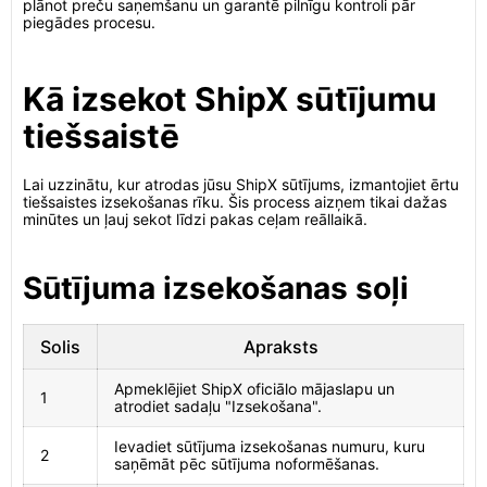
plānot preču saņemšanu un garantē pilnīgu kontroli pār
piegādes procesu.
Kā izsekot ShipX sūtījumu
tiešsaistē
Lai uzzinātu, kur atrodas jūsu ShipX sūtījums, izmantojiet ērtu
tiešsaistes izsekošanas rīku. Šis process aizņem tikai dažas
minūtes un ļauj sekot līdzi pakas ceļam reāllaikā.
Sūtījuma izsekošanas soļi
Solis
Apraksts
Apmeklējiet ShipX oficiālo mājaslapu un
1
atrodiet sadaļu "Izsekošana".
Ievadiet sūtījuma izsekošanas numuru, kuru
2
saņēmāt pēc sūtījuma noformēšanas.