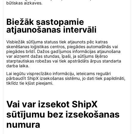
būtiskas aizkaves.
Biežāk sastopamie
atjaunošanas intervāli
Visbiežāk sūtījuma statuss tiek atjaunots pēc katras
skenēšanas loģistikas centros, piegādes automašīnās vai
piegādes brīdī. Dažos gadījumos informācijas atjaunošana
var aizņemt dažas stundas, īpaši, ja sūtījums šķērso
starptautiskas robežas vai tiek apstrādāts ārpus standarta
darba laika.
Lai iegūtu visprecīzāko informāciju, ieteicams regulāri
pārbaudīt ShipX izsekošanas sistēmu, jo dati tiek papildināti,
tiklīdz tie kļūst pieejami.
Vai var izsekot ShipX
sūtījumu bez izsekošanas
numura