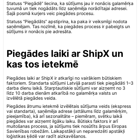
Statuss “Piegādē” liecina, ka sūtījums jau ir nonācis galamērķa
tuvumā un tiek nogādāts līdz saņēmēja norādītajai adresei.
Šajā posmā kurjers veic piegādes procesu.
Statuss “Piegādāts” apstiprina, ka paka ir veiksmīgi nodota
saņēmējam. Tas nozīmē, ka piegādes process ir pabeigts un
sūtījums ir nonācis pie adresāta.
Piegādes laiki ar ShipX un
kas tos ietekmē
Piegādes laiki ar ShipX ir atkarīgi no vairākiem būtiskiem
faktoriem. Standarta sūtījumi Latvijā parasti tiek piegādāti 1–3
darba dienu laikā. Starptautiskie sūtījumi var aizņemt no 3
līdz 10 darba dienām atkarībā no galamērķa valsts un
izvēlētā piegādes veida.
Piegādes ātrumu ietekmē izvēlētais sūtījuma veids (ekspress
vai standarta), saņēmēja adrese (attālums līdz galamērķim,
pieejamība), kā arī sezonalitāte – piemēram, svētku laikā
piegādes var aizņemt ilgāku laiku. Būtisks faktors ir arī
muitošanas process, ja sūtījums tiek nosūtīts ārpus Eiropas
Savienības robežām. Laikapstākļi un neparedzēti apstākļi
loģistikas ķēdē var radīt aizkavēšanos.