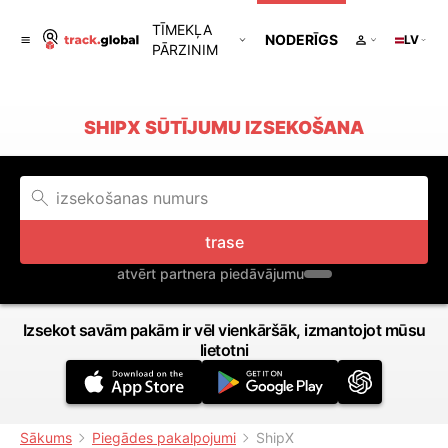
TĪMEKĻA
NODERĪGS
LV
PĀRZINIM
SHIPX SŪTĪJUMU IZSEKOŠANA
trase
atvērt partnera piedāvājumu
Izsekot savām pakām ir vēl vienkāršāk, izmantojot mūsu
lietotni
Sākums
Piegādes pakalpojumi
ShipX