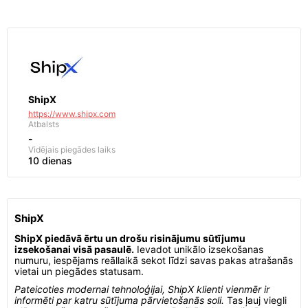
ShipX
https://www.shipx.com
Atbalsts
-
Vidējais piegādes laiks
10 dienas
ShipX
ShipX piedāvā ērtu un drošu risinājumu sūtījumu
izsekošanai visā pasaulē.
Ievadot unikālo izsekošanas
numuru, iespējams reāllaikā sekot līdzi savas pakas atrašanās
vietai un piegādes statusam.
Pateicoties modernai tehnoloģijai, ShipX klienti vienmēr ir
informēti par katru sūtījuma pārvietošanās soli.
Tas ļauj viegli