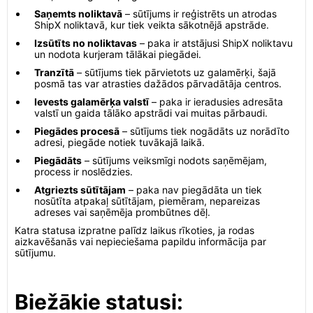
Saņemts noliktavā
– sūtījums ir reģistrēts un atrodas
ShipX noliktavā, kur tiek veikta sākotnējā apstrāde.
Izsūtīts no noliktavas
– paka ir atstājusi ShipX noliktavu
un nodota kurjeram tālākai piegādei.
Tranzītā
– sūtījums tiek pārvietots uz galamērķi, šajā
posmā tas var atrasties dažādos pārvadātāja centros.
Ievests galamērķa valstī
– paka ir ieradusies adresāta
valstī un gaida tālāko apstrādi vai muitas pārbaudi.
Piegādes procesā
– sūtījums tiek nogādāts uz norādīto
adresi, piegāde notiek tuvākajā laikā.
Piegādāts
– sūtījums veiksmīgi nodots saņēmējam,
process ir noslēdzies.
Atgriezts sūtītājam
– paka nav piegādāta un tiek
nosūtīta atpakaļ sūtītājam, piemēram, nepareizas
adreses vai saņēmēja prombūtnes dēļ.
Katra statusa izpratne palīdz laikus rīkoties, ja rodas
aizkavēšanās vai nepieciešama papildu informācija par
sūtījumu.
Biežākie statusi: