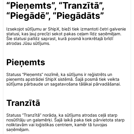
“Pieņemts”, “Tranzītā”,
“Piegādē”, “Piegādāts”
Izsekojot sūtījumu ar ShipX, bieži tiek izmantoti četri galvenie
statusi, kas ļauj precīzi sekot pakas ceļam līdz saņēmējam.
Šie statusi palīdz saprast, kurā posmā konkrētajā brīdī
atrodas Jūsu sūtījums.
Pieņemts
Statuss “Pieņemts” nozīmē, ka sūtījums ir reģistrēts un
pieņemts apstrādei ShipX sistēmā. Šajā posmā tiek veikta
sūtījuma pārbaude un sagatavošana tālākai pārvadāšanai.
Tranzītā
Statuss “Tranzītā” norāda, ka sūtījums atrodas ceļā starp
nosūtītāju un galamērķi. Šajā laikā paka tiek pārvietota starp
noliktavām vai loģistikas centriem, kamēr tā tuvojas
saņēmējam.