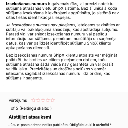
Izsekošanas numurs
ir galvenais rīks, lai precīzi noteiktu
sūtījuma atrašanās vietu ShipX sistēmā. Bez šī unikālā koda
sūtījuma izsekošana ir ievērojami apgrūtināta, jo sistēmā nav
citas tiešas identifikācijas iespējas.
Ja izsekošanas numurs nav pieejams
, ieteicams sazināties ar
sūtītāju vai pakalpojuma sniedzēju, kas apstrādāja sūtījumu.
Parasti viņi var sniegt izsekošanas numuru vai papildu
informāciju par sūtījumu, piemēram, nosūtītāja un saņēmēja
datus, kas var palīdzēt identificēt sūtījumu ShipX klientu
apkalpošanas dienestā.
Bez izsekošanas numura ShipX klientu atbalsts var mēģināt
palīdzēt, balstoties uz citiem pieejamiem datiem, taču
sūtījuma atrašana šādā veidā nav garantēta un var prasīt
vairāk laika. Precizitātes un drošības nolūkos vienmēr
ieteicams saglabāt izsekošanas numuru līdz brīdim, kad
sūtījums ir saņemts.
Vērtējums
of 5 (Reitingu skaits:
)
Atstājiet atsauksmi
Jūsu e-pasta adrese netiks publicēta. Obligātie lauki ir atzīmēti *