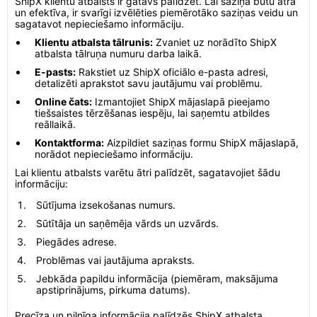
ShipX klientu atbalsts ir gatavs palīdzēt. Lai saziņa būtu ātra
un efektīva, ir svarīgi izvēlēties piemērotāko saziņas veidu un
sagatavot nepieciešamo informāciju.
Klientu atbalsta tālrunis:
Zvaniet uz norādīto ShipX
atbalsta tālruņa numuru darba laikā.
E-pasts:
Rakstiet uz ShipX oficiālo e-pasta adresi,
detalizēti aprakstot savu jautājumu vai problēmu.
Online čats:
Izmantojiet ShipX mājaslapā pieejamo
tiešsaistes tērzēšanas iespēju, lai saņemtu atbildes
reāllaikā.
Kontaktforma:
Aizpildiet saziņas formu ShipX mājaslapā,
norādot nepieciešamo informāciju.
Lai klientu atbalsts varētu ātri palīdzēt, sagatavojiet šādu
informāciju:
Sūtījuma izsekošanas numurs.
Sūtītāja un saņēmēja vārds un uzvārds.
Piegādes adrese.
Problēmas vai jautājuma apraksts.
Jebkāda papildu informācija (piemēram, maksājuma
apstiprinājums, pirkuma datums).
Precīza un pilnīga informācija palīdzēs ShipX atbalsta