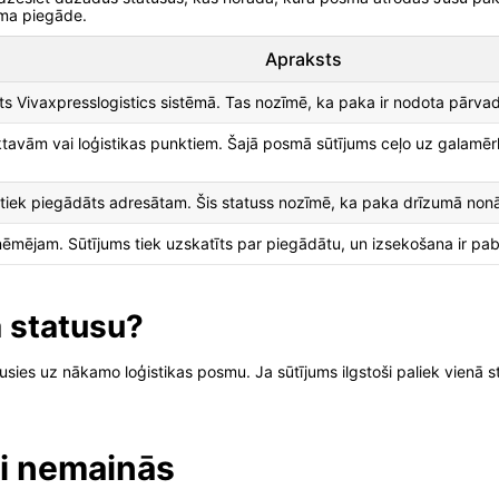
āma piegāde.
Apraksts
ēts Vivaxpresslogistics sistēmā. Tas nozīmē, ka paka ir nodota pārva
ktavām vai loģistikas punktiem. Šajā posmā sūtījums ceļo uz galamērķi
n tiek piegādāts adresātam. Šis statuss nozīmē, ka paka drīzumā non
ēmējam. Sūtījums tiek uzskatīts par piegādātu, un izsekošana ir pab
a statusu?
sies uz nākamo loģistikas posmu. Ja sūtījums ilgstoši paliek vienā st
lgi nemainās