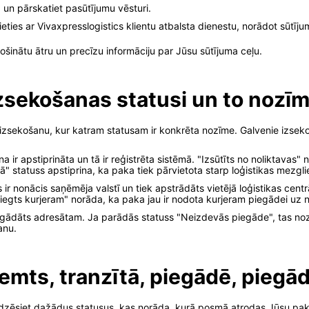
ā un pārskatiet pasūtījumu vēsturi.
ties ar Vivaxpresslogistics klientu atbalsta dienestu, norādot sūtīju
ošinātu ātru un precīzu informāciju par Jūsu sūtījuma ceļu.
izsekošanas statusi un to nozī
 izsekošanu, kur katram statusam ir konkrēta nozīme. Galvenie izseko
 apstiprināta un tā ir reģistrēta sistēmā. "Izsūtīts no noliktavas" no
" statuss apstiprina, ka paka tiek pārvietota starp loģistikas mezgli
s ir nonācis saņēmēja valstī un tiek apstrādāts vietējā loģistikas cent
niegts kurjeram" norāda, ka paka jau ir nodota kurjeram piegādei uz n
nogādāts adresātam. Ja parādās statuss "Neizdevās piegāde", tas noz
anu.
ņemts, tranzītā, piegādē, piegā
redzēsiet dažādus statusus, kas norāda, kurā posmā atrodas Jūsu paka