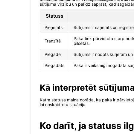
sūtījuma virzību un palīdz saprast, kad sagaid
Statuss
Pieņemts
Sūtījums ir saņemts un reģistr
Paka tiek pārvietota starp noli
Tranzītā
pilsētās.
Piegādē
Sūtījums ir nodots kurjeram u
Piegādāts
Paka ir veiksmīgi nogādāta saņ
Kā interpretēt sūtījum
Katra statusa maiņa norāda, ka paka ir pārvietoju
lai noskaidrotu situāciju.
Ko darīt, ja statuss i