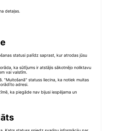
ma detaļas.
me
šanas statusi palīdz saprast, kur atrodas jūsu
rāda, ka sūtījums ir atstājis sākotnējo noliktavu
em vai valstīm.
rā. "Muitošanā" statuss liecina, ka notiek muitas
orādīto adresi.
īmē, ka piegāde nav bijusi iespējama un
dāts
. Katrs statuss sniedz svarīgu informāciju par