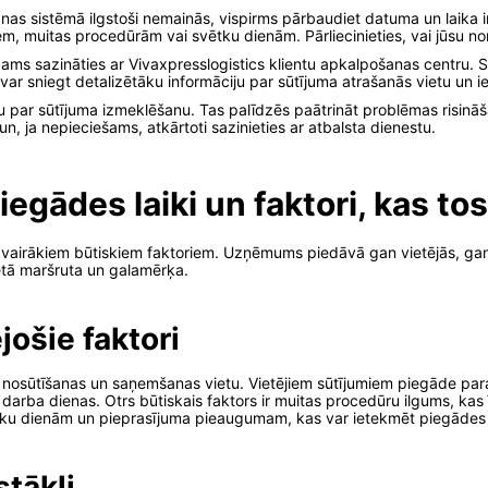
nas sistēmā ilgstoši nemainās, vispirms pārbaudiet datuma un laika in
iem, muitas procedūrām vai svētku dienām. Pārliecinieties, vai jūsu n
cams sazināties ar Vivaxpresslogistics klientu apkalpošanas centru. 
ti var sniegt detalizētāku informāciju par sūtījuma atrašanās vietu un
mu par sūtījuma izmeklēšanu. Tas palīdzēs paātrināt problēmas risinā
n, ja nepieciešams, atkārtoti sazinieties ar atbalsta dienestu.
iegādes laiki un faktori, kas to
no vairākiem būtiskiem faktoriem. Uzņēmums piedāvā gan vietējās, ga
lētā maršruta un galamērķa.
jošie faktori
p nosūtīšanas un saņemšanas vietu. Vietējiem sūtījumiem piegāde par
arba dienas. Otrs būtiskais faktors ir muitas procedūru ilgums, kas 
vētku dienām un pieprasījuma pieaugumam, kas var ietekmēt piegādes
stākļi