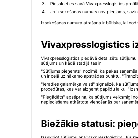
Piesakieties savā Vivaxpresslogistics profil
Ja izsekošanas numurs nav pieejams, sazinie
Izsekošanas numura atrašana ir būtiska, lai nodr
Vivaxpresslogistics 
Vivaxpresslogistics piedāvā detalizētu sūtījumu
sūtījums un kādā stadijā tas ir.
"Sūtījums pieņemts" nozīmē, ka pakas saņemšana ir
un ir ceļā uz nākamo apstrādes punktu. "Tranzītā
"Ieradies galamērķa valstī" signalizē, ka sūtījum
procedūras, kas var aizņemt papildu laiku. "Izs
"Piegādāts" apstiprina, ka sūtījums veiksmīgi 
nepieciešama atkārtota vienošanās par saņemš
Biežākie statusi: pie
Izsekojot sūtījumu ar Vivaxpresslogistics, Jūs 