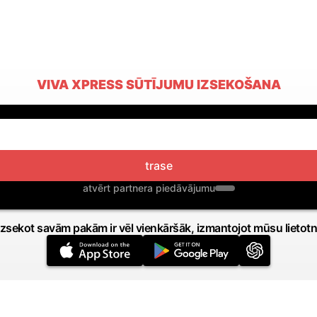
VIVA XPRESS SŪTĪJUMU IZSEKOŠANA
trase
atvērt partnera piedāvājumu
Izsekot savām pakām ir vēl vienkāršāk, izmantojot mūsu lietotn