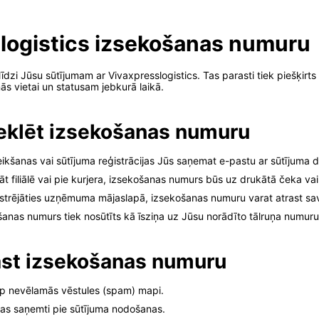
slogistics izsekošanas numuru
īdzi Jūsu sūtījumam ar Vivaxpresslogistics. Tas parasti tiek piešķirts 
s vietai un statusam jebkurā laikā.
meklēt izsekošanas numuru
kšanas vai sūtījuma reģistrācijas Jūs saņemat e-pastu ar sūtījuma 
 filiālē vai pie kurjera, izsekošanas numurs būs uz drukātā čeka vai
strējāties uzņēmuma mājaslapā, izsekošanas numuru varat atrast sav
nas numurs tiek nosūtīts kā īsziņa uz Jūsu norādīto tālruņa numuru
trast izsekošanas numuru
rp nevēlamās vēstules (spam) mapi.
 kas saņemti pie sūtījuma nodošanas.