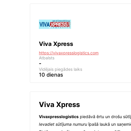
Viva Xpress
https://vivaxpresslogistics.com
Atbalsts
-
Vidējais piegādes laiks
10 dienas
Viva Xpress
Vivaxpresslogistics
piedāvā ērtu un drošu sūtīj
Ievadiet sūtījuma numuru
īpašā laukā un saņemie