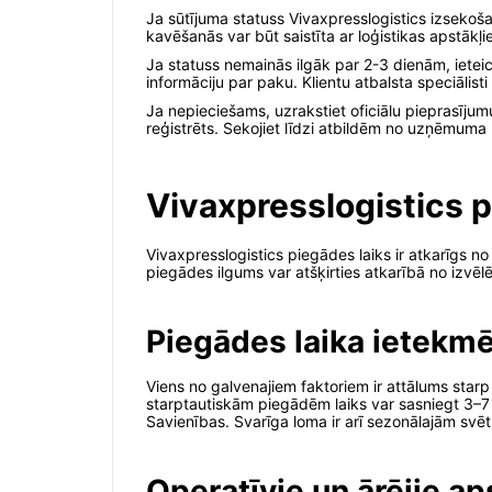
Ja sūtījuma statuss Vivaxpresslogistics izsekoša
kavēšanās var būt saistīta ar loģistikas apstākļ
Ja statuss nemainās ilgāk par 2-3 dienām, ietei
informāciju par paku. Klientu atbalsta speciālis
Ja nepieciešams, uzrakstiet oficiālu pieprasīju
reģistrēts. Sekojiet līdzi atbildēm no uzņēmuma u
Vivaxpresslogistics p
Vivaxpresslogistics piegādes laiks ir atkarīgs 
piegādes ilgums var atšķirties atkarībā no izvē
Piegādes laika ietekmē
Viens no galvenajiem faktoriem ir attālums star
starptautiskām piegādēm laiks var sasniegt 3–7 d
Savienības. Svarīga loma ir arī sezonālajām s
Operatīvie un ārējie ap