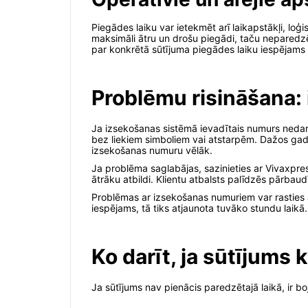
Piegādes laiku var ietekmēt arī laikapstākļi, lo
maksimāli ātru un drošu piegādi, taču neparedzē
par konkrētā sūtījuma piegādes laiku iespējams 
Problēmu risināšana:
Ja izsekošanas sistēmā ievadītais numurs nedarbo
bez liekiem simboliem vai atstarpēm. Dažos gadī
izsekošanas numuru vēlāk.
Ja problēma saglabājas, sazinieties ar Vivaxpres
ātrāku atbildi. Klientu atbalsts palīdzēs pārba
Problēmas ar izsekošanas numuriem var rasties ar
iespējams, tā tiks atjaunota tuvāko stundu laikā
Ko darīt, ja sūtījums 
Ja sūtījums nav pienācis paredzētajā laikā, ir boj