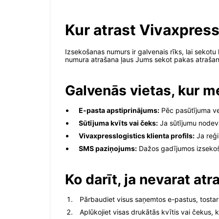
Kur atrast Vivaxpres
Izsekošanas numurs ir galvenais rīks, lai sekotu l
numura atrašana ļaus Jums sekot pakas atrašanā
Galvenās vietas, kur 
E-pasta apstiprinājums:
Pēc pasūtījuma vei
Sūtījuma kvīts vai čeks:
Ja sūtījumu nodevāt
Vivaxpresslogistics klienta profils:
Ja reģi
SMS paziņojums:
Dažos gadījumos izsekoša
Ko darīt, ja nevarat a
Pārbaudiet visus saņemtos e-pastus, tosta
Aplūkojiet visas drukātās kvītis vai čekus,