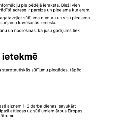
formāciju pie pēdējā ieraksta. Bieži vien
orādītā adrese ir pareiza un pieejama kurjeram.
Sagatavojiet sūtījuma numuru un visu pieejamo
 iespējamo kavēšanās iemeslu.
šanu un nodrošinās, ka jūsu gadījums tiek
s ietekmē
n starptautiskās sūtījumu piegādes, tāpēc
asti aizņem 1–2 darba dienas, savukārt
īpaši attiecas uz sūtījumiem ārpus Eiropas
 ātrumu.