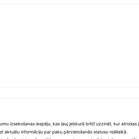
umu izsekošanas iespēju, kas ļauj jebkurā brīdī uzzināt, kur atrodas 
t aktuālu informāciju par paku pārvietošanās statusu reāllaikā.