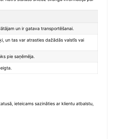
dātājam un ir gatava transportēšanai.
, un tas var atrasties dažādās valstīs vai
āks pie saņēmēja.
eigta.
atusā, ieteicams sazināties ar klientu atbalstu,