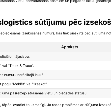
trašanās vietu, pārvadāšanas posmiem un piegādes laiku, garantējot
slogistics sūtījumu pēc izsek
 nepieciešams izsekošanas numurs, kas tiek piešķirts pēc sūtījuma no
Apraksts
oficiālo mājaslapu.
 vai "Track & Trace".
as numuru norādītajā laukā.
ot pogu "Meklēt" vai "Izsekot".
tījuma pašreizējo atrašanās vietu un piegādes statusu.
 tāpēc ievadiet to uzmanīgi. Ja rodas problēmas ar sūtījuma izsekošan