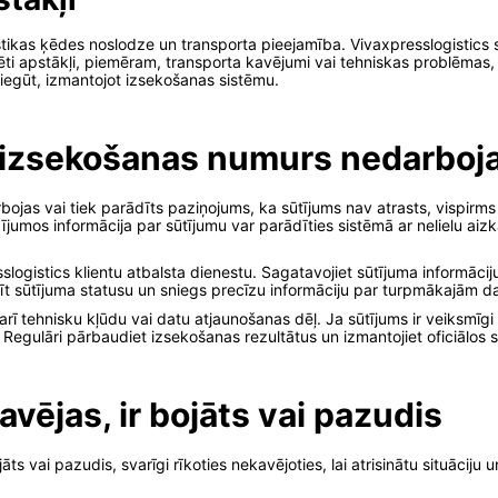
ģistikas ķēdes noslodze un transporta pieejamība. Vivaxpresslogistics
ti apstākļi, piemēram, transporta kavējumi vai tehniskas problēmas,
iegūt, izmantojot izsekošanas sistēmu.
 izsekošanas numurs nedarbojas
jas vai tiek parādīts paziņojums, ka sūtījums nav atrasts, vispirms pā
jumos informācija par sūtījumu var parādīties sistēmā ar nelielu aiz
slogistics klientu atbalsta dienestu. Sagatavojiet sūtījuma informāc
udīt sūtījuma statusu un sniegs precīzu informāciju par turpmākajām 
ī tehnisku kļūdu vai datu atjaunošanas dēļ. Ja sūtījums ir veiksmīgi 
. Regulāri pārbaudiet izsekošanas rezultātus un izmantojiet oficiālos
kavējas, ir bojāts vai pazudis
āts vai pazudis, svarīgi rīkoties nekavējoties, lai atrisinātu situācij