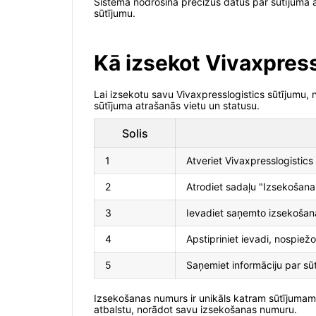
Sistēma nodrošina precīzus datus par sūtījuma a
sūtījumu.
Kā izsekot Vivaxpres
Lai izsekotu savu Vivaxpresslogistics sūtījumu,
sūtījuma atrašanās vietu un statusu.
Solis
1
Atveriet Vivaxpresslogistics 
2
Atrodiet sadaļu "Izsekošana"
3
Ievadiet saņemto izsekošan
4
Apstipriniet ievadi, nospiež
5
Saņemiet informāciju par sū
Izsekošanas numurs ir unikāls katram sūtījumam,
atbalstu, norādot savu izsekošanas numuru.