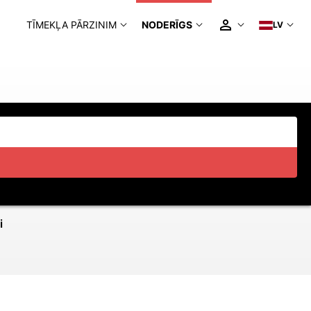
TĪMEKĻA PĀRZINIM
NODERĪGS
LV
i