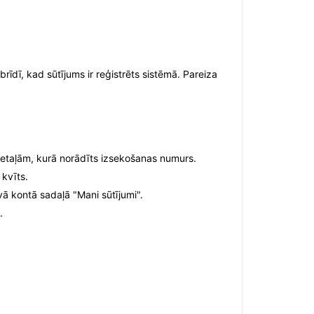
brīdī, kad sūtījums ir reģistrēts sistēmā. Pareiza
detaļām, kurā norādīts izsekošanas numurs.
 kvīts.
ā kontā sadaļā "Mani sūtījumi".
.