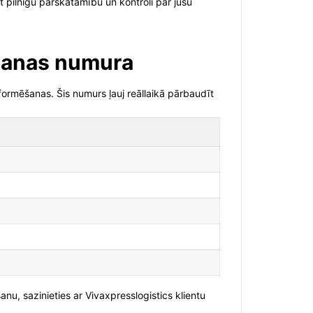
 pilnīgu pārskatāmību un kontroli pār jūsu
ošanas numura
formēšanas. Šis numurs ļauj reāllaikā pārbaudīt
u, sazinieties ar Vivaxpresslogistics klientu