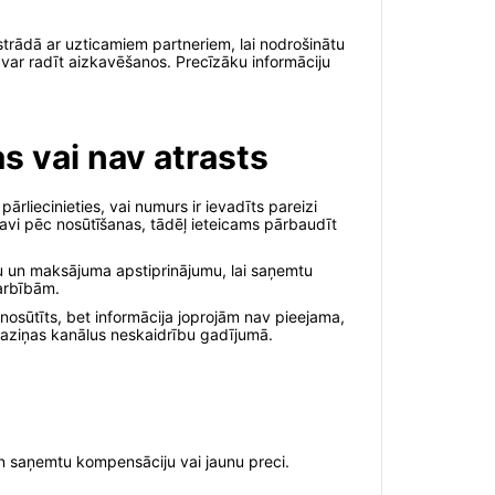
 strādā ar uzticamiem partneriem, lai nodrošinātu
 var radīt aizkavēšanos. Precīzāku informāciju
 vai nav atrasts
rliecinieties, vai numurs ir ievadīts pareizi
kavi pēc nosūtīšanas, tādēļ ieteicams pārbaudīt
iju un maksājuma apstiprinājumu, lai saņemtu
darbībām.
nosūtīts, bet informācija joprojām nav pieejama,
 saziņas kanālus neskaidrību gadījumā.
u un saņemtu kompensāciju vai jaunu preci.