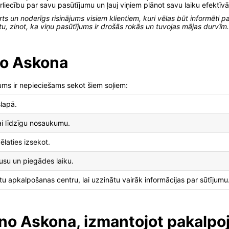
rliecību par savu pasūtījumu un ļauj viņiem plānot savu laiku efektīvā
s un noderīgs risinājums visiem klientiem, kuri vēlas būt informēti pa
u, zinot, ka viņu pasūtījums ir drošās rokās un tuvojas mājas durvīm.
no Askona
ums ir nepieciešams sekot šiem soļiem:
slapā.
ai līdzīgu nosaukumu.
ēlaties izsekot.
tusu un piegādes laiku.
ntu apkalpošanas centru, lai uzzinātu vairāk informācijas par sūtījumu
no Askona, izmantojot pakalpo