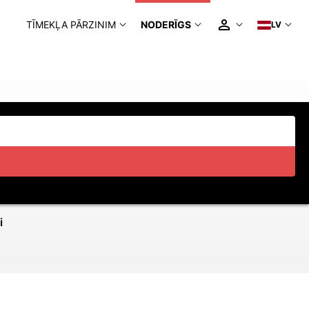
TĪMEKĻA PĀRZINIM
NODERĪGS
LV
i