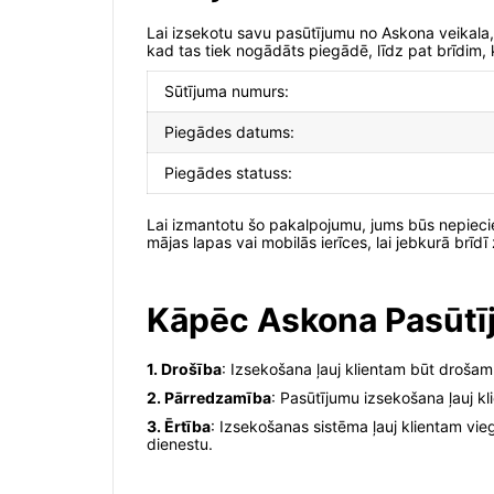
Lai izsekotu savu pasūtījumu no Askona veikala,
kad tas tiek nogādāts piegādē, līdz pat brīdim, 
Sūtījuma numurs:
Piegādes datums:
Piegādes statuss:
Lai izmantotu šo pakalpojumu, jums būs nepieci
mājas lapas vai mobilās ierīces, lai jebkurā brīdī
Kāpēc Askona Pasūtī
1. Drošība
: Izsekošana ļauj klientam būt drošam
2. Pārredzamība
: Pasūtījumu izsekošana ļauj 
3. Ērtība
: Izsekošanas sistēma ļauj klientam vie
dienestu.