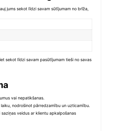
ļauj jums sekot līdzi savam sūtījumam no brīža,
et sekot līdzi savam pasūtījumam tieši no savas
ma
jumus vai nepatikšanas.
 laiku, nodrošinot pārredzamību un uzticamību.
i saziņas veidus ar klientu apkalpošanas