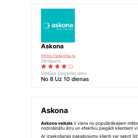
Askona
https://askona.ru
Vērtējums
Vidējais piegādes laiks
No 8 Uz 10 dienas
Askona
Askona veikals
ir viens no populārākajiem mēbeļ
nodrošinātu ātru un efektīvu piegādi klientiem 
Ar izsekošanas pakalpojumu klienti var sekot līdz