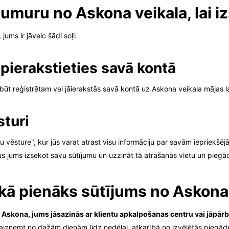
umuru no Askona veikala, lai i
ums ir jāveic šādi soļi:
i pierakstieties savā kontā
ābūt reģistrētam vai jāierakstās savā kontā uz Askona veikala mājas l
sturi
u vēsture", kur jūs varat atrast visu informāciju par savām iepriekšē
ļaus jums izsekot savu sūtījumu un uzzināt tā atrašanās vietu un piegā
laikā pienāks sūtījums no Askon
no Askona, jums jāsazinās ar klientu apkalpošanas centru vai jāpār
 aizņemt no dažām dienām līdz nedēļai, atkarībā no izvēlētās piegād