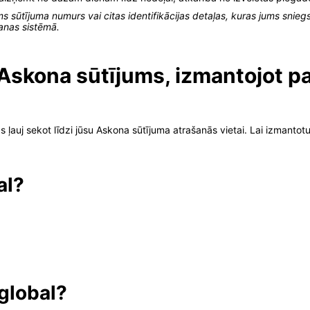
s sūtījuma numurs vai citas identifikācijas detaļas, kuras jums snieg
anas sistēmā.
s Askona sūtījums, izmantojot 
s ļauj sekot līdzi jūsu Askona sūtījuma atrašanās vietai. Lai izmanto
al?
.global?