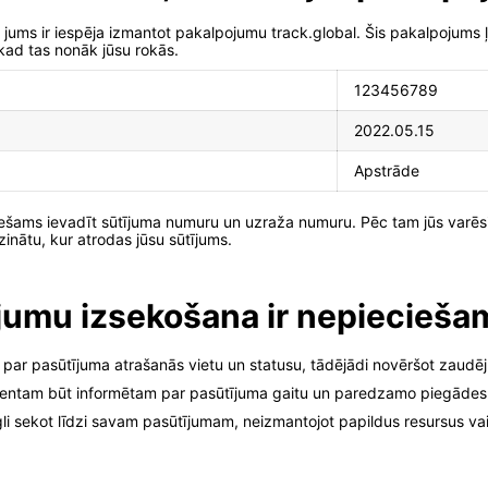
 jums ir iespēja izmantot pakalpojumu track.global. Šis pakalpojums 
kad tas nonāk jūsu rokās.
123456789
2022.05.15
Apstrāde
ešams ievadīt sūtījuma numuru un uzraža numuru. Pēc tam jūs varēsi
 zinātu, kur atrodas jūsu sūtījums.
jumu izsekošana ir nepiecieša
 par pasūtījuma atrašanās vietu un statusu, tādējādi novēršot zaudē
klientam būt informētam par pasūtījuma gaitu un paredzamo piegādes
gli sekot līdzi savam pasūtījumam, neizmantojot papildus resursus va