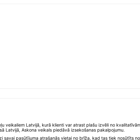
u veikaliem Latvijā, kurā klienti var atrast plašu izvēli no kvalitatī
visā Latvijā, Askona veikals piedāvā izsekošanas pakalpojumu.
i savai pasūtījuma atrašanās vietai no brīža, kad tas tiek nosūtīts no