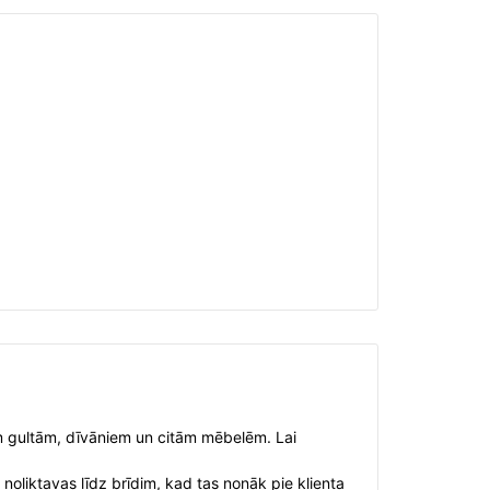
vām gultām, dīvāniem un citām mēbelēm. Lai
 noliktavas līdz brīdim, kad tas nonāk pie klienta