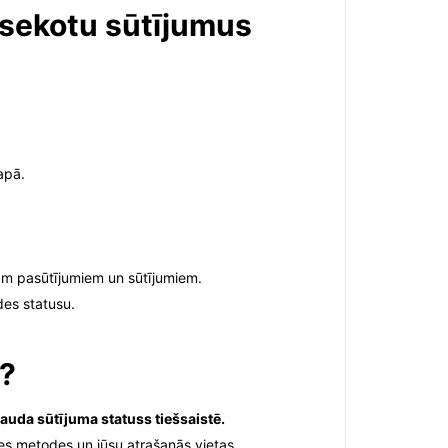
zsekotu sūtījumus
apā.
jām pasūtījumiem un sūtījumiem.
des statusu.
a?
bauda sūtījuma statuss tiešsaistē.
es metodes un jūsu atrašanās vietas.