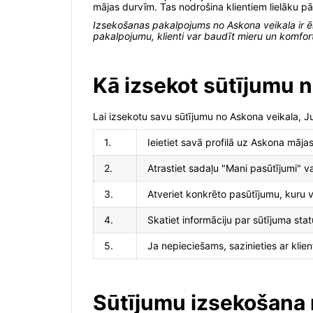
mājas durvīm. Tas nodrošina klientiem lielāku pā
Izsekošanas pakalpojums no Askona veikala ir ērt
pakalpojumu, klienti var baudīt mieru un komfort
Kā izsekot sūtījumu 
Lai izsekotu savu sūtījumu no Askona veikala, J
1.
Ieietiet savā profilā uz Askona māja
2.
Atrastiet sadaļu "Mani pasūtījumi" v
3.
Atveriet konkrēto pasūtījumu, kuru v
4.
Skatiet informāciju par sūtījuma sta
5.
Ja nepieciešams, sazinieties ar klie
Sūtījumu izsekošana 