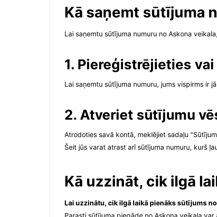
Kā saņemt sūtījuma n
Lai saņemtu sūtījuma numuru no Askona veikala, j
1. Piereģistrējieties va
Lai saņemtu sūtījuma numuru, jums vispirms ir j
2. Atveriet sūtījumu vē
Atrodoties savā kontā, meklējiet sadaļu "Sūtījum
Šeit jūs varat atrast arī sūtījuma numuru, kurš 
Kā uzzināt, cik ilgā 
Lai uzzinātu, cik ilgā laikā pienāks sūtījums 
Parasti sūtījuma piegāde no Askona veikala var