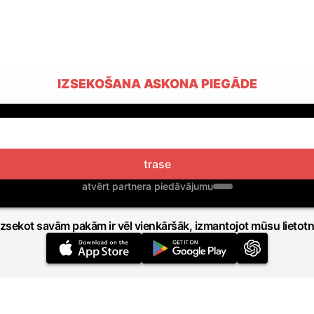
IZSEKOŠANA ASKONA PIEGĀDE
trase
atvērt partnera piedāvājumu
Izsekot savām pakām ir vēl vienkāršāk, izmantojot mūsu lietotn