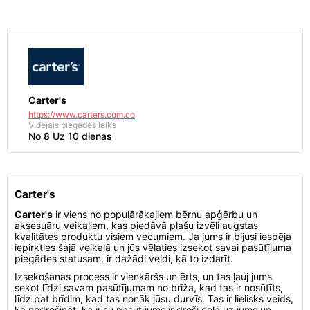
Carter's
https://www.carters.com.co
Vidējais piegādes laiks
No 8 Uz 10 dienas
Carter's
Carter's
ir viens no populārākajiem bērnu apģērbu un
aksesuāru veikaliem, kas piedāvā plašu izvēli augstas
kvalitātes produktu visiem vecumiem. Ja jums ir bijusi iespēja
iepirkties šajā veikalā un jūs vēlaties izsekot savai pasūtījuma
piegādes statusam, ir dažādi veidi, kā to izdarīt.
Izsekošanas process ir vienkāršs un ērts, un tas ļauj jums
sekot līdzi savam pasūtījumam no brīža, kad tas ir nosūtīts,
līdz pat brīdim, kad tas nonāk jūsu durvīs. Tas ir lielisks veids,
kā nodrošināt, ka jūsu pasūtījums ir droši ceļā uz jums un