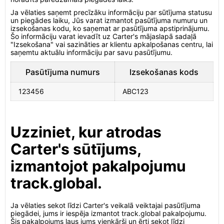
Ja vēlaties saņemt precīzāku informāciju par sūtījuma statusu
un piegādes laiku, Jūs varat izmantot pasūtījuma numuru un
izsekošanas kodu, ko saņemat ar pasūtījuma apstiprinājumu.
Šo informāciju varat ievadīt uz Carter's mājaslapā sadaļā
"Izsekošana" vai sazināties ar klientu apkalpošanas centru, lai
saņemtu aktuālu informāciju par savu pasūtījumu.
Pasūtījuma numurs
Izsekošanas kods
123456
ABC123
Uzziniet, kur atrodas
Carter's sūtījums,
izmantojot pakalpojumu
track.global.
Ja vēlaties sekot līdzi Carter's veikalā veiktajai pasūtījuma
piegādei, jums ir iespēja izmantot track.global pakalpojumu.
Šis pakalpojums ļaus jums vienkārši un ērti sekot līdzi