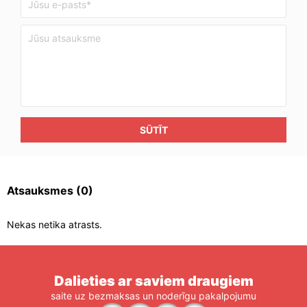
SŪTĪT
Atsauksmes
(0)
Nekas netika atrasts.
Dalieties ar saviem draugiem
saite uz bezmaksas un noderīgu pakalpojumu