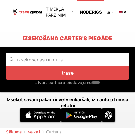
TĪMEKĻA
NODERĪGS
LV
PĀRZINIM
IZSEKOŠANA CARTER'S PIEGĀDE
trase
atvērt partnera piedāvājumu
Izsekot savām pakām ir vēl vienkāršāk, izmantojot mūsu
lietotni
Sākums
Veikali
Carter's