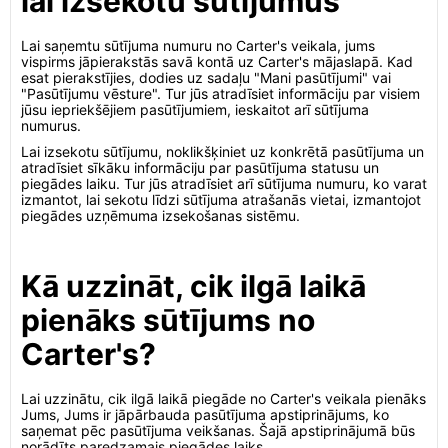
lai izsekotu sūtījumus
Lai saņemtu sūtījuma numuru no Carter's veikala, jums
vispirms jāpierakstās savā kontā uz Carter's mājaslapā. Kad
esat pierakstījies, dodies uz sadaļu "Mani pasūtījumi" vai
"Pasūtījumu vēsture". Tur jūs atradīsiet informāciju par visiem
jūsu iepriekšējiem pasūtījumiem, ieskaitot arī sūtījuma
numurus.
Lai izsekotu sūtījumu, noklikšķiniet uz konkrētā pasūtījuma un
atradīsiet sīkāku informāciju par pasūtījuma statusu un
piegādes laiku. Tur jūs atradīsiet arī sūtījuma numuru, ko varat
izmantot, lai sekotu līdzi sūtījuma atrašanās vietai, izmantojot
piegādes uzņēmuma izsekošanas sistēmu.
Kā uzzināt, cik ilgā laikā
pienāks sūtījums no
Carter's?
Lai uzzinātu, cik ilgā laikā piegāde no Carter's veikala pienāks
Jums, Jums ir jāpārbauda pasūtījuma apstiprinājums, ko
saņemat pēc pasūtījuma veikšanas. Šajā apstiprinājumā būs
norādīts paredzamais piegādes laiks.