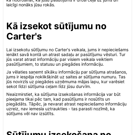
laicīgi nonāks jūsu rokās.
Kā izsekot sūtījumu no
Carter's
Lai izsekotu sūtījumu no Carter's veikala, jums ir nepieciešams
ienākt savā kontā un atrast sadaļu ar pasūtījumu vēsturi. Tur
jūs varat atrast informāciju par visiem veikala veiktiem
pasūtījumiem, to statusu un piegādes informāciju.
Ja vēlaties saņemt sīkāku informāciju par sūtījuma atrašanos,
jums ir iespēja noklikšķināt uz saites ar sūtījuma numuru. Tas
jūs novirzīs uz piegādes uzņēmuma mājas lapu, kur varēsiet
sekot līdzi sūtījuma ceļam līdz jūsu durvīm.
Neaizmirstiet, ka sūtījuma izsekošanas informācija var būt
pieejama tikai pēc tam, kad pasūtījums ir nosūtīts un
piegādāts. Tāpēc, ja nevarat atrast nepieciešamo informāciju
uzreiz, nav iemesla uztraukties - tas parasti nozīmē, ka
sūtījums vēl nav izsūtīts.
Sūtījumu izsekošana no