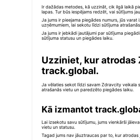
Ir dažādas metodes, kā uzzināt, cik ilgā laikā p
lapas. Tur būs iespējams redzēt, vai sūtījums jau
Ja jums ir pieejama piegādes numurs, jūs varat
uzņēmumiem, lai sekotu līdzi sūtījuma atrašanā
Ja jums ir jebkādi jautājumi par sūtījuma piegādi
sūtījuma statusu un piegādes laiku.
Uzziniet, kur atrodas
track.global.
Ja vēlaties sekot līdzi savam Zdravcity veikala 
atrašanās vietu un paredzēto piegādes laiku.
Kā izmantot track.glob
Lai izsekotu savu sūtījumu, jums vienkārši jāiev
vietu un statusu.
Tagad jums nav jāuztraucas par to, kur atrodas j