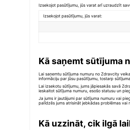
Izsekojot pasūtījumu, jūs varat arī uzraudzīt sa
Izsekojot pasūtījumu, jūs varat:
Kā saņemt sūtījuma nu
Lai saņemtu sūtījuma numuru no Zdravcity veikala
informāciju par jūsu pasūtījumu, tostarp sūtījum
Lai izsekotu sūtījumu, jums jāpiesakās savā Zdra
ieskaitot sūtījuma numuru, esošo statusu un pie
Ja jums ir jautājumi par sūtījuma numuru vai pie
palīdzēs jums atrisināt jebkādas problēmas vai 
Kā uzzināt, cik ilgā l