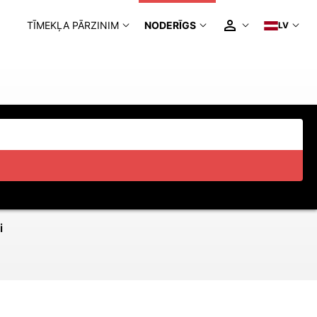
TĪMEKĻA PĀRZINIM
NODERĪGS
LV
i