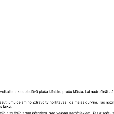
 veikaliem, kas piedāvā plašu klīnisko preču klāstu. Lai nodrošinātu ā
 pasūtījumu ceļam no Zdravcity noliktavas līdz mājas durvīm. Tas nozīm
 laiku.
bu un ērtību gan klientiem, gan veikala darbiniekiem. Tas ir solis u