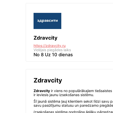
Zdravcity
https://zdravcity.ru
Vidējais piegādes laiks
No 8 Uz 10 dienas
Zdravcity
Zdravcity
ir viens no populārākajiem tiešsaistes
ir ieviesis jaunu izsekošanas sistēmu.
Šī jaunā sistēma ļauj klientiem sekot līdzi savu
savu pasūtījumu statusu un paredzamo piegādes
Izsekošanas sistēma nodrošina lielāku pārredzamī