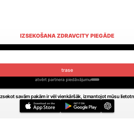
IZSEKOŠANA ZDRAVCITY PIEGĀDE
trase
atvērt partnera piedāvājumu
Izsekot savām pakām ir vēl vienkāršāk, izmantojot mūsu lietotn