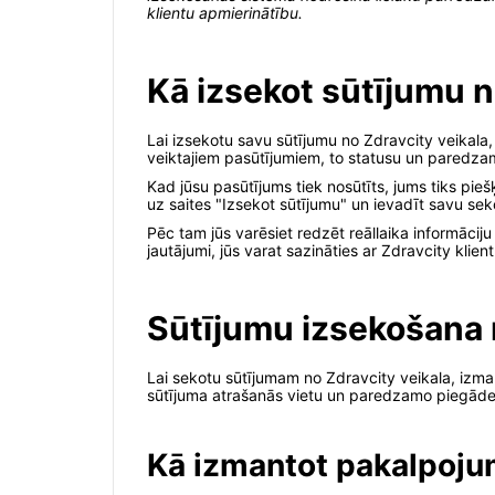
klientu apmierinātību.
Kā izsekot sūtījumu n
Lai izsekotu savu sūtījumu no Zdravcity veikala, 
veiktajiem pasūtījumiem, to statusu un paredza
Kad jūsu pasūtījums tiek nosūtīts, jums tiks pieš
uz saites "Izsekot sūtījumu" un ievadīt savu s
Pēc tam jūs varēsiet redzēt reāllaika informācij
jautājumi, jūs varat sazināties ar Zdravcity klie
Sūtījumu izsekošana 
Lai sekotu sūtījumam no Zdravcity veikala, izma
sūtījuma atrašanās vietu un paredzamo piegādes
Kā izmantot pakalpoju