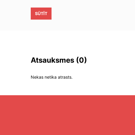
SŪTĪT
Atsauksmes
(0)
Nekas netika atrasts.