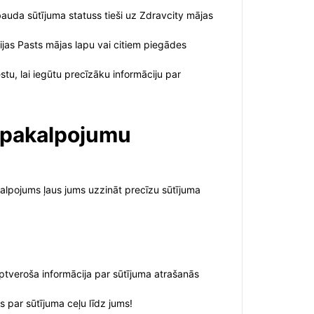
rbauda sūtījuma statuss tieši uz Zdravcity mājas
jas Pasts mājas lapu vai citiem piegādes
stu, lai iegūtu precīzāku informāciju par
t pakalpojumu
kalpojums ļaus jums uzzināt precīzu sūtījuma
aptveroša informācija par sūtījuma atrašanās
s par sūtījuma ceļu līdz jums!