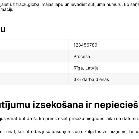
 jāiet uz track.global mājas lapu un ievadiet sūtījuma numuru, ko sa
rmāciju.
mu
123456789
Procesā
Rīga, Latvija
3-5 darba dienas
tījumu izsekošana ir nepiecie
jūs varat būt droši, ka precizēsiet precīzu piegādes laiku un datumu.
r zināt, kur atrodas jūsu pasūtījums un cik ilgi tas vēl aizņems, lai 