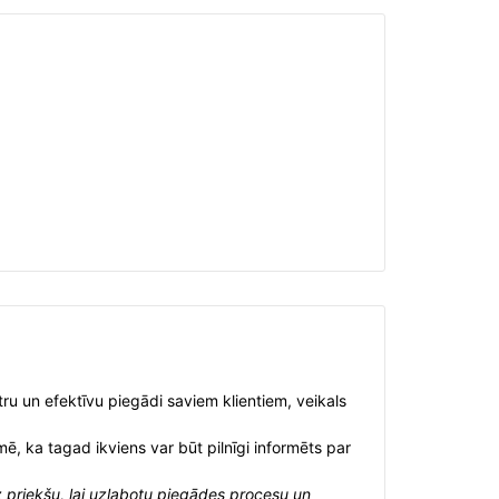
tru un efektīvu piegādi saviem klientiem, veikals
ē, ka tagad ikviens var būt pilnīgi informēts par
z priekšu, lai uzlabotu piegādes procesu un