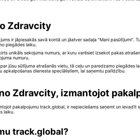
o Zdravcity
jums ir jāpiesakās savā kontā un jāatver sadaļa "Mani pasūtījumi". Tur
mo piegādes laiku.
ķirts unikāls sekojuma numurs, ar kuru varēsiet izsekot pakas atrašanās 
ekojuma numuru.
u par jūsu sūtījuma atrašanās vietu, tā ceļu un paredzamo piegādes l
ntu apkalpošanas dienesta speciālistiem, lai saņemtu palīdzību.
no Zdravcity, izmantojot pakal
ntojot pakalpojumu track.global, ir nepieciešams saņemt un ievadīt 
 laiku.
mu track.global?