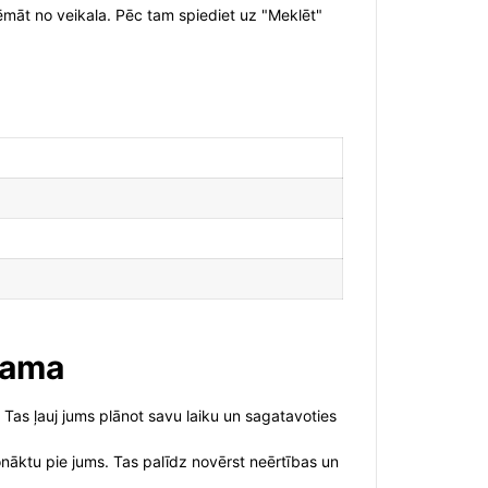
ņēmāt no veikala. Pēc tam spiediet uz "Meklēt"
šama
 Tas ļauj jums plānot savu laiku un sagatavoties
nonāktu pie jums. Tas palīdz novērst neērtības un