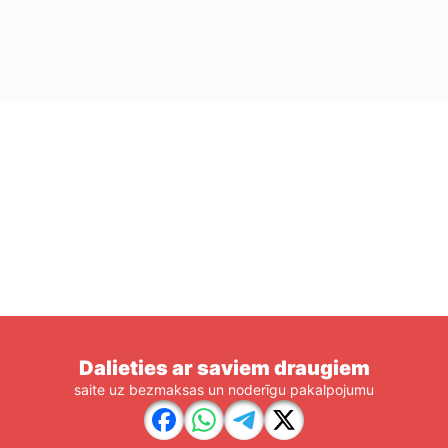
Dalieties ar saviem draugiem
saite uz bezmaksas un noderīgu pakalpojumu