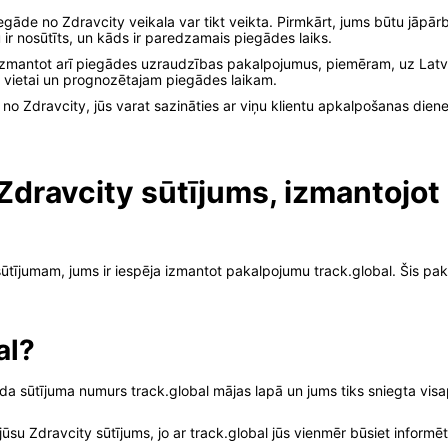
iegāde no Zdravcity veikala var tikt veikta. Pirmkārt, jums būtu jāpā
 ir nosūtīts, un kāds ir paredzamais piegādes laiks.
 izmantot arī piegādes uzraudzības pakalpojumus, piemēram, uz Latvi
s vietai un prognozētajam piegādes laikam.
 no Zdravcity, jūs varat sazināties ar viņu klientu apkalpošanas diene
 Zdravcity sūtījums, izmantojo
sūtījumam, jums ir iespēja izmantot pakalpojumu track.global. Šis pa
al?
ada sūtījuma numurs track.global mājas lapā un jums tiks sniegta vis
ūsu Zdravcity sūtījums, jo ar track.global jūs vienmēr būsiet informēt