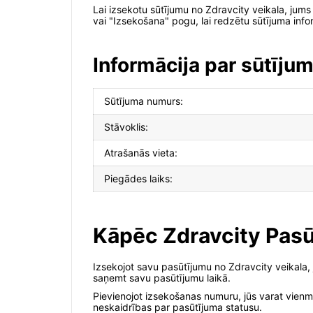
Lai izsekotu sūtījumu no Zdravcity veikala, jums
vai "Izsekošana" pogu, lai redzētu sūtījuma info
Informācija par sūtīju
Sūtījuma numurs:
Stāvoklis:
Atrašanās vieta:
Piegādes laiks:
Kāpēc Zdravcity Pasū
Izsekojot savu pasūtījumu no Zdravcity veikala, 
saņemt savu pasūtījumu laikā.
Pievienojot izsekošanas numuru, jūs varat vienmē
neskaidrības par pasūtījuma statusu.