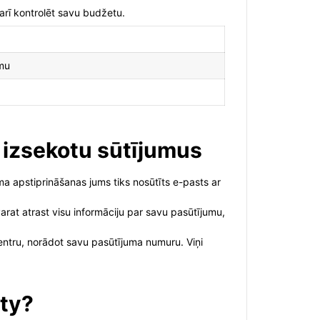
arī kontrolēt savu budžetu.
umu
 izsekotu sūtījumus
ma apstiprināšanas jums tiks nosūtīts e-pasts ar
arat atrast visu informāciju par savu pasūtījumu,
centru, norādot savu pasūtījuma numuru. Viņi
ity?