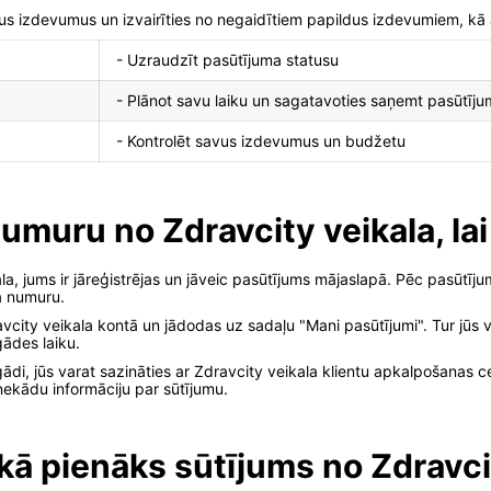
vus izdevumus un izvairīties no negaidītiem papildus izdevumiem, kā 
- Uzraudzīt pasūtījuma statusu
- Plānot savu laiku un sagatavoties saņemt pasūtīj
- Kontrolēt savus izdevumus un budžetu
muru no Zdravcity veikala, lai
, jums ir jāreģistrējas un jāveic pasūtījums mājaslapā. Pēc pasūtīju
a numuru.
vcity veikala kontā un jādodas uz sadaļu "Mani pasūtījumi". Tur jūs v
gādes laiku.
gādi, jūs varat sazināties ar Zdravcity veikala klientu apkalpošanas 
nekādu informāciju par sūtījumu.
aikā pienāks sūtījums no Zdravc