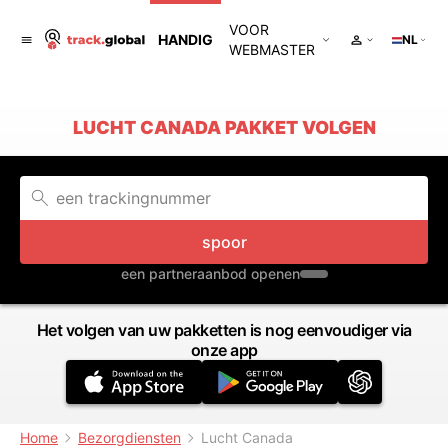
VOOR
HANDIG
NL
WEBMASTER
LUCHT CANADA PAKKET VOLGEN
spoor
een partneraanbod openen
Het volgen van uw pakketten is nog eenvoudiger via
onze app
Home
Bezorgdiensten
Lucht Canada