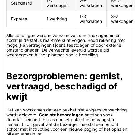
1-2
2-5
5-10
Standaard
werkdagen
werkdagen
werkdagen
1-3
3-7
Express
1 werkdag
werkdagen
werkdagen
Alle zendingen worden voorzien van een trackingnummer
zodat je de status real-time kunt volgen. Houd rekening met
mogelijke vertragingen tijdens feestdagen of door externe
omstandigheden. De verwachte levertijd wordt altijd
weergegeven bij het plaatsen van je bestelling.
Bezorgproblemen: gemist,
vertraagd, beschadigd of
kwijt
Het kan voorkomen dat een pakket niet volgens verwachting
wordt geleverd.
Gemiste bezorgingen
ontstaan vaak
doordat niemand thuis is om het pakket in ontvangst te
nemen. In dit geval laat de bezorger meestal een bericht
achter met instructies voor een nieuwe poging of het ophalen
bij een afhaalpunt.