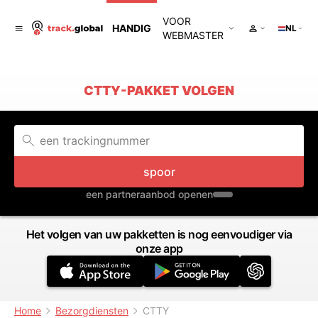
VOOR
HANDIG
NL
WEBMASTER
CTTY-PAKKET VOLGEN
spoor
een partneraanbod openen
Het volgen van uw pakketten is nog eenvoudiger via
onze app
Home
Bezorgdiensten
CTTY