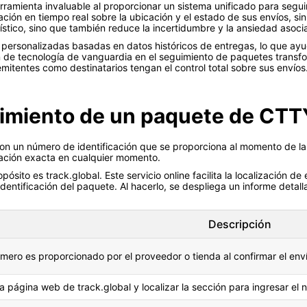
amienta invaluable al proporcionar un sistema unificado para segui
ación en tiempo real sobre la ubicación y el estado de sus envíos, sin
ogístico, sino que también reduce la incertidumbre y la ansiedad asoc
ersonalizadas basadas en datos históricos de entregas, lo que ayud
ión de tecnología de vanguardia en el seguimiento de paquetes trans
mitentes como destinatarios tengan el control total sobre sus envíos
uimiento de un paquete de CTT
con un número de identificación que se proporciona al momento de la 
cación exacta en cualquier momento.
ósito es track.global. Este servicio online facilita la localización de
dentificación del paquete. Al hacerlo, se despliega un informe detal
Descripción
mero es proporcionado por el proveedor o tienda al confirmar el enví
 la página web de track.global y localizar la sección para ingresar el 