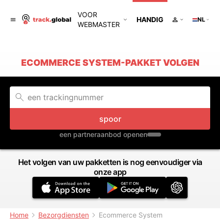
VOOR
HANDIG
NL
WEBMASTER
ECOMMERCE SYSTEM-PAKKET VOLGEN
spoor
een partneraanbod openen
Het volgen van uw pakketten is nog eenvoudiger via
onze app
Home
Bezorgdiensten
Ecommerce System