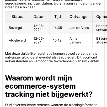
geregistreerd, inclusief datum, tijd en naam van de ontvanger
indien beschikbaar.
Status
Datum
Tijd
Ontvanger
Opme
12-06-
Handt
Bezorgd
14:35
Jan de Vries
2024
ontva
12-06-
Anne
Bij bur
Afgeleverd
15:12
2024
Jansen
afgele
Met deze duidelijke registratie kunnen zowel verzender als
ontvanger altijd de afleverdetails raadplegen. Dit voorkomt
misverstanden en verhoogt de tevredenheid van uw klanten.
Waarom wordt mijn
ecommerce-system
tracking niet bijgewerkt?
Er zijn verschillende redenen waarom de trackinginformatie