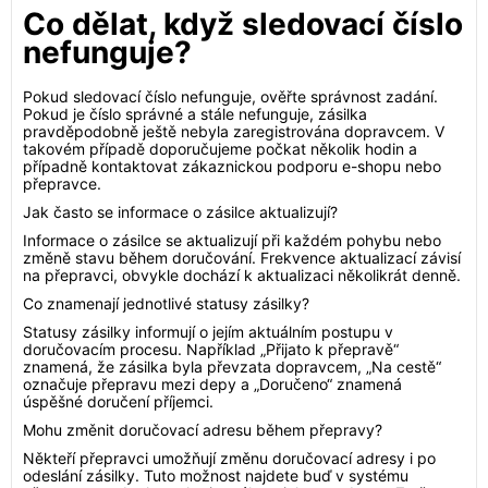
Co dělat, když sledovací číslo
nefunguje?
Pokud sledovací číslo nefunguje, ověřte správnost zadání.
Pokud je číslo správné a stále nefunguje, zásilka
pravděpodobně ještě nebyla zaregistrována dopravcem. V
takovém případě doporučujeme počkat několik hodin a
případně kontaktovat zákaznickou podporu e-shopu nebo
přepravce.
Jak často se informace o zásilce aktualizují?
Informace o zásilce se aktualizují při každém pohybu nebo
změně stavu během doručování. Frekvence aktualizací závisí
na přepravci, obvykle dochází k aktualizaci několikrát denně.
Co znamenají jednotlivé statusy zásilky?
Statusy zásilky informují o jejím aktuálním postupu v
doručovacím procesu. Například „Přijato k přepravě“
znamená, že zásilka byla převzata dopravcem, „Na cestě“
označuje přepravu mezi depy a „Doručeno“ znamená
úspěšné doručení příjemci.
Mohu změnit doručovací adresu během přepravy?
Někteří přepravci umožňují změnu doručovací adresy i po
odeslání zásilky. Tuto možnost najdete buď v systému