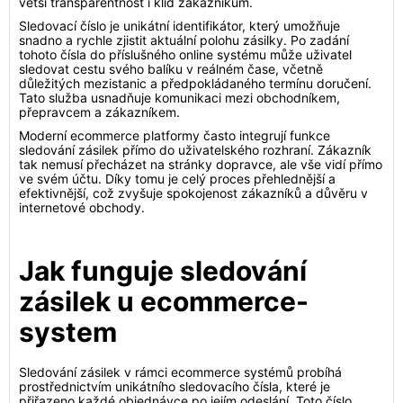
větší transparentnost i klid zákazníkům.
Sledovací číslo je unikátní identifikátor, který umožňuje
snadno a rychle zjistit aktuální polohu zásilky. Po zadání
tohoto čísla do příslušného online systému může uživatel
sledovat cestu svého balíku v reálném čase, včetně
důležitých mezistanic a předpokládaného termínu doručení.
Tato služba usnadňuje komunikaci mezi obchodníkem,
přepravcem a zákazníkem.
Moderní ecommerce platformy často integrují funkce
sledování zásilek přímo do uživatelského rozhraní. Zákazník
tak nemusí přecházet na stránky dopravce, ale vše vidí přímo
ve svém účtu. Díky tomu je celý proces přehlednější a
efektivnější, což zvyšuje spokojenost zákazníků a důvěru v
internetové obchody.
Jak funguje sledování
zásilek u ecommerce-
system
Sledování zásilek v rámci ecommerce systémů probíhá
prostřednictvím unikátního sledovacího čísla, které je
přiřazeno každé objednávce po jejím odeslání. Toto číslo