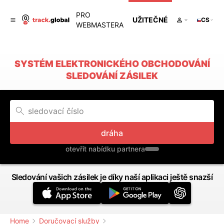
PRO
UŽITEČNÉ
CS
WEBMASTERA
SYSTÉM ELEKTRONICKÉHO OBCHODOVÁNÍ
SLEDOVÁNÍ ZÁSILEK
dráha
otevřít nabídku partnera
Sledování vašich zásilek je díky naší aplikaci ještě snazší
Home
Doručovací služby