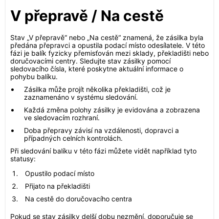
V přepravě / Na cestě
Stav „V přepravě“ nebo „Na cestě“ znamená, že zásilka byla
předána přepravci a opustila podací místo odesílatele. V této
fázi je balík fyzicky přemisťován mezi sklady, překladišti nebo
doručovacími centry. Sledujte stav zásilky pomocí
sledovacího čísla, které poskytne aktuální informace o
pohybu balíku.
Zásilka může projít několika překladišti, což je
zaznamenáno v systému sledování.
Každá změna polohy zásilky je evidována a zobrazena
ve sledovacím rozhraní.
Doba přepravy závisí na vzdálenosti, dopravci a
případných celních kontrolách.
Při sledování balíku v této fázi můžete vidět například tyto
statusy:
Opustilo podací místo
Přijato na překladišti
Na cestě do doručovacího centra
Pokud se stav zásilky delší dobu nezmění, doporučuje se