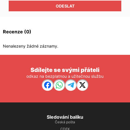
ODESLAT
Recenze
(0)
Nenalezeny žádné záznamy.
Sdílejte se svými přáteli
odkaz na bezplatnou a užitečnou službu
Sledování balíku
Česká pošta
CDEK