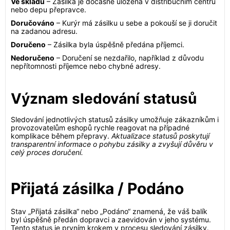
Ve skladu
– Zásilka je dočasně uložena v distribučním centru
nebo depu přepravce.
Doručováno
– Kurýr má zásilku u sebe a pokouší se ji doručit
na zadanou adresu.
Doručeno
– Zásilka byla úspěšně předána příjemci.
Nedoručeno
– Doručení se nezdařilo, například z důvodu
nepřítomnosti příjemce nebo chybné adresy.
Význam sledování statusů
Sledování jednotlivých statusů zásilky umožňuje zákazníkům i
provozovatelům eshopů rychle reagovat na případné
komplikace během přepravy.
Aktualizace statusů poskytují
transparentní informace o pohybu zásilky a zvyšují důvěru v
celý proces doručení.
Přijatá zásilka / Podáno
Stav „Přijatá zásilka“ nebo „Podáno“ znamená, že váš balík
byl úspěšně předán dopravci a zaevidován v jeho systému.
Tento status je prvním krokem v procesu sledování zásilky.