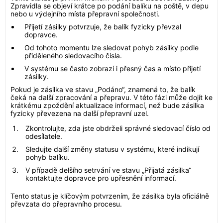
Zpravidla se objeví krátce po podání balíku na poště, v depu
nebo u výdejního místa přepravní společnosti.
Přijetí zásilky potvrzuje, že balík fyzicky převzal
dopravce.
Od tohoto momentu lze sledovat pohyb zásilky podle
přiděleného sledovacího čísla.
V systému se často zobrazí i přesný čas a místo přijetí
zásilky.
Pokud je zásilka ve stavu „Podáno“, znamená to, že balík
čeká na další zpracování a přepravu. V této fázi může dojít ke
krátkému zpoždění aktualizace informací, než bude zásilka
fyzicky převezena na další přepravní uzel.
Zkontrolujte, zda jste obdrželi správné sledovací číslo od
odesílatele.
Sledujte další změny statusu v systému, které indikují
pohyb balíku.
V případě delšího setrvání ve stavu „Přijatá zásilka“
kontaktujte dopravce pro upřesnění informací.
Tento status je klíčovým potvrzením, že zásilka byla oficiálně
převzata do přepravního procesu.