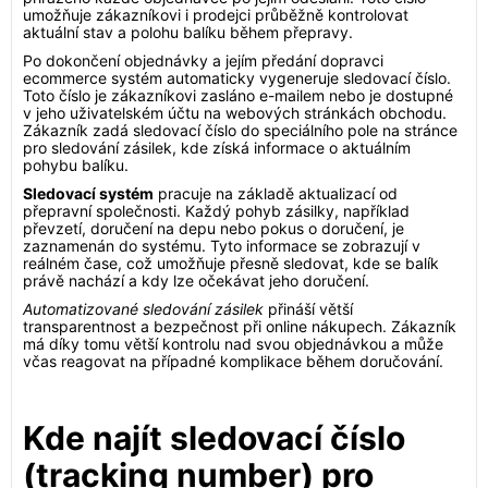
umožňuje zákazníkovi i prodejci průběžně kontrolovat
aktuální stav a polohu balíku během přepravy.
Po dokončení objednávky a jejím předání dopravci
ecommerce systém automaticky vygeneruje sledovací číslo.
Toto číslo je zákazníkovi zasláno e-mailem nebo je dostupné
v jeho uživatelském účtu na webových stránkách obchodu.
Zákazník zadá sledovací číslo do speciálního pole na stránce
pro sledování zásilek, kde získá informace o aktuálním
pohybu balíku.
Sledovací systém
pracuje na základě aktualizací od
přepravní společnosti. Každý pohyb zásilky, například
převzetí, doručení na depu nebo pokus o doručení, je
zaznamenán do systému. Tyto informace se zobrazují v
reálném čase, což umožňuje přesně sledovat, kde se balík
právě nachází a kdy lze očekávat jeho doručení.
Automatizované sledování zásilek
přináší větší
transparentnost a bezpečnost při online nákupech. Zákazník
má díky tomu větší kontrolu nad svou objednávkou a může
včas reagovat na případné komplikace během doručování.
Kde najít sledovací číslo
(tracking number) pro