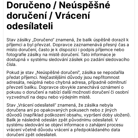
Doručeno / Neúspěšné
doručení / Vrácení
odesílateli
Stav zásilky „Doručeno“ znamená, že balík úspěšně dorazil k
příjemci a byl převzat. Dopravce zaznamenává přesný čas a
místo doručení, často je k dispozici i podpis příjemce nebo
fotografie zásilky na místě doručení. Tato informace je
dostupná v systému sledování zásilek po zadání sledovacího
čísla.
Pokud je stav „Neúspěšné doručení“, zásilka se nepodařila
předat příjemci. Nejčastějšími důvody jsou nepřítomnost
adresáta, neúplná nebo chybná adresa, případně odmítnutí
převzetí balíku. Dopravce obvykle zanechává oznámení o
pokusu o doručení a nabízí další možnosti doručení či osobní
vyzvednutí na depu nebo výdejním místě.
Stav „Vrácení odesílateli“ znamená, že zásilka nebyla
doručena ani po opakovaných pokusech nebo z jiných
důvodů (například poškození obsahu, vypršení doby uložení).
Balík je následně odeslán zpět původnímu odesílateli. V
systému sledování se objeví informace o zahájení procesu
vrácení včetně důvodu vrácení a předpokládaného data
doručení zpět odesílateli.