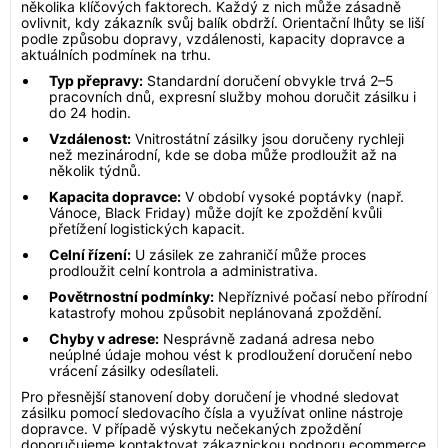
několika klíčových faktorech. Každý z nich může zásadně
ovlivnit, kdy zákazník svůj balík obdrží. Orientační lhůty se liší
podle způsobu dopravy, vzdálenosti, kapacity dopravce a
aktuálních podmínek na trhu.
Typ přepravy:
Standardní doručení obvykle trvá 2–5
pracovních dnů, expresní služby mohou doručit zásilku i
do 24 hodin.
Vzdálenost:
Vnitrostátní zásilky jsou doručeny rychleji
než mezinárodní, kde se doba může prodloužit až na
několik týdnů.
Kapacita dopravce:
V období vysoké poptávky (např.
Vánoce, Black Friday) může dojít ke zpoždění kvůli
přetížení logistických kapacit.
Celní řízení:
U zásilek ze zahraničí může proces
prodloužit celní kontrola a administrativa.
Povětrnostní podmínky:
Nepříznivé počasí nebo přírodní
katastrofy mohou způsobit neplánovaná zpoždění.
Chyby v adrese:
Nesprávně zadaná adresa nebo
neúplné údaje mohou vést k prodloužení doručení nebo
vrácení zásilky odesílateli.
Pro přesnější stanovení doby doručení je vhodné sledovat
zásilku pomocí sledovacího čísla a využívat online nástroje
dopravce. V případě výskytu nečekaných zpoždění
doporučujeme kontaktovat zákaznickou podporu ecommerce