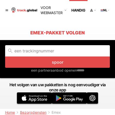
VOOR
HANDIG
NL
WEBMASTER
EMEX-PAKKET VOLGEN
spoor
een partneraanbod openen
Het volgen van uw pakketten is nog eenvoudiger via
onze app
Home
Bezorgdiensten
Emex