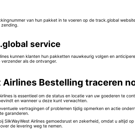
ckingnummer van hun pakket in te voeren op de track.global website.
n zending.
.global service
rlines kunnen klanten hun pakketten nauwkeurig volgen en anticiper
 verzender als de ontvanger.
rlines Bestelling traceren no
irlines is essentieel om de status en locatie van uw goederen te cont
bevindt en wanneer u deze kunt verwachten.
 eventuele vertragingen of problemen tijdig opmerken en actie onder
 te garanderen.
bij SilkWayWest Airlines gemoedsrust en zekerheid, omdat u altijd o
 over de levering weg te nemen.