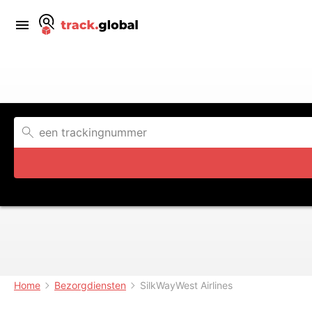
Home
Bezorgdiensten
SilkWayWest Airlines