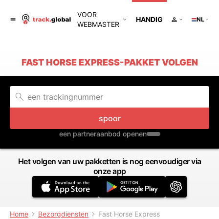
VOOR
HANDIG
NL
WEBMASTER
FAST HORSE EXPRESS-PAKKET VOLGEN
spoor
een partneraanbod openen
Het volgen van uw pakketten is nog eenvoudiger via
onze app
Home
Bezorgdiensten
Fast Horse Express