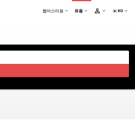
웹마스터용
유용
KO