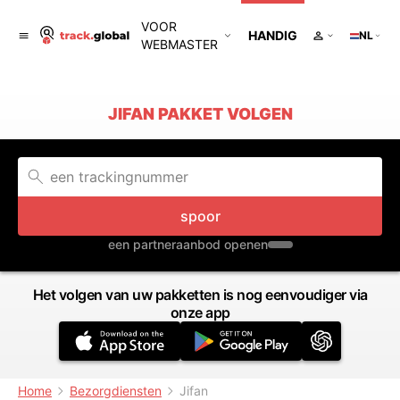
VOOR
HANDIG
NL
WEBMASTER
JIFAN PAKKET VOLGEN
spoor
een partneraanbod openen
Het volgen van uw pakketten is nog eenvoudiger via
onze app
Home
Bezorgdiensten
Jifan