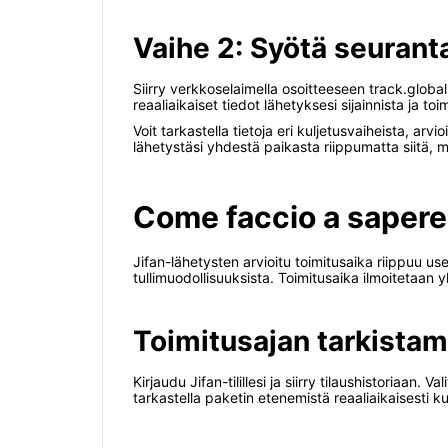
Vaihe 2: Syötä seurant
Siirry verkkoselaimella osoitteeseen track.globa
reaaliaikaiset tiedot lähetyksesi sijainnista ja t
Voit tarkastella tietoja eri kuljetusvaiheista, arv
lähetystäsi yhdestä paikasta riippumatta siitä, mi
Come faccio a sapere 
Jifan-lähetysten arvioitu toimitusaika riippuu use
tullimuodollisuuksista. Toimitusaika ilmoitetaan
Toimitusajan tarkista
Kirjaudu Jifan-tilillesi ja siirry tilaushistoriaa
tarkastella paketin etenemistä reaaliaikaisesti ku