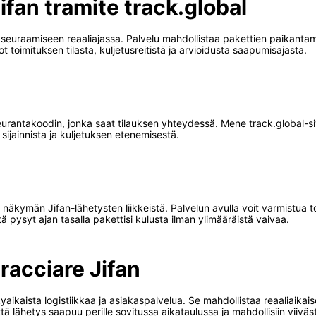
Jifan tramite track.global
 seuraamiseen reaaliajassa. Palvelu mahdollistaa pakettien paikant
ot toimituksen tilasta, kuljetusreitistä ja arvioidusta saapumisajasta.
seurantakoodin, jonka saat tilauksen yhteydessä. Mene track.global-si
sijainnista ja kuljetuksen etenemisestä.
 näkymän Jifan-lähetysten liikkeistä. Palvelun avulla voit varmistua t
ä pysyt ajan tasalla pakettisi kulusta ilman ylimääräistä vaivaa.
racciare Jifan
aikaista logistiikkaa ja asiakaspalvelua. Se mahdollistaa reaaliaikais
tä lähetys saapuu perille sovitussa aikataulussa ja mahdollisiin viivä