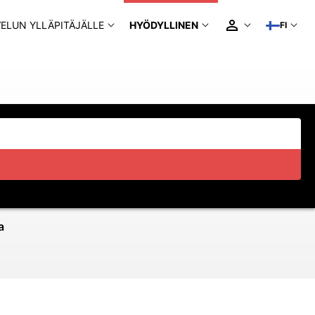
ELUN YLLÄPITÄJÄLLE
HYÖDYLLINEN
FI
a