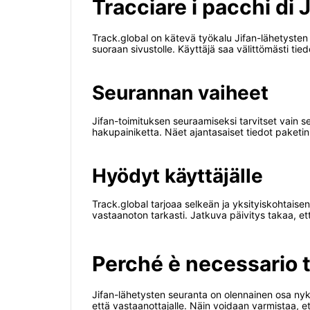
Tracciare i pacchi di 
Track.global on kätevä työkalu Jifan-lähetysten
suoraan sivustolle. Käyttäjä saa välittömästi tied
Seurannan vaiheet
Jifan-toimituksen seuraamiseksi tarvitset vain 
hakupainiketta. Näet ajantasaiset tiedot paketin 
Hyödyt käyttäjälle
Track.global tarjoaa selkeän ja yksityiskohtaisen
vastaanoton tarkasti. Jatkuva päivitys takaa, ett
Perché è necessario t
Jifan-lähetysten seuranta on olennainen osa nyky
että vastaanottajalle. Näin voidaan varmistaa, et