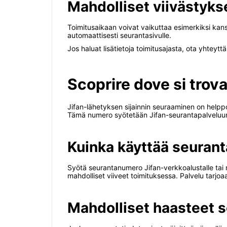
Mahdolliset viivästyks
Toimitusaikaan voivat vaikuttaa esimerkiksi kansain
automaattisesti seurantasivulle.
Jos haluat lisätietoja toimitusajasta, ota yhteyt
Scoprire dove si trova
Jifan-lähetyksen sijainnin seuraaminen on helpp
Tämä numero syötetään Jifan-seurantapalveluun, 
Kuinka käyttää seurant
Syötä seurantanumero Jifan-verkkoalustalle tai 
mahdolliset viiveet toimituksessa. Palvelu tarjo
Mahdolliset haasteet 