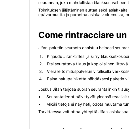
seurannan, joka mahdollistaa tilauksen vaiheen t
Toimituksen jäljittäminen auttaa sekä asiakkaita
epävarmuutta ja parantaa asiakaskokemusta, mik
Come rintracciare un
Jifan-paketin seuranta onnistuu helposti seuraama
Kirjaudu Jifan-tilillesi ja siirry tilaukset-osioo
Etsi seurattava tilaus ja kopioi siihen liittyv
Vieraile toimituspalvelun virallisella verkkos
Paina hakupainiketta nähdäksesi paketin vii
Joskus Jifan tarjoaa suoran seurantalinkin tilausy
Seurantatiedot päivittyvät yleensä reaaliaika
Mikäli tietoja ei näy heti, odota muutama tunt
Tarvittaessa voit ottaa yhteyttä Jifan-asiakaspal