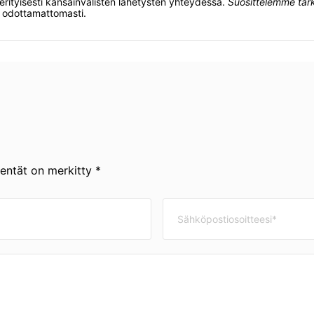
 erityisesti kansainvälisten lähetysten yhteydessä.
Suosittelemme tark
y odottamattomasti.
kentät on merkitty *