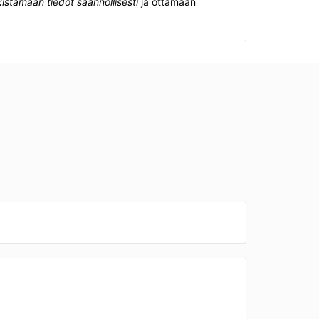
istamaan tiedot säännöllisesti
ja ottamaan