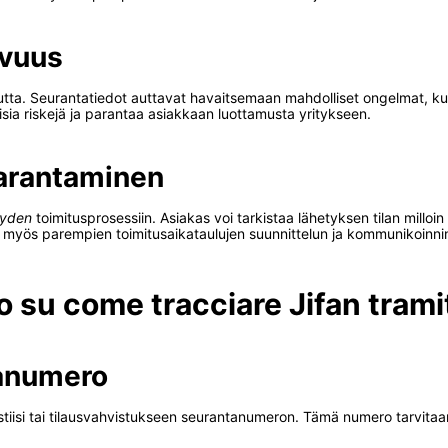
avuus
uutta. Seurantatiedot auttavat havaitsemaan mahdolliset ongelmat, kut
sia riskejä ja parantaa asiakkaan luottamusta yritykseen.
arantaminen
yyden
toimitusprosessiin. Asiakas voi tarkistaa lähetyksen tilan millo
a myös parempien toimitusaikataulujen suunnittelun ja kommunikoinni
o su come tracciare Jifan trami
tanumero
postiisi tai tilausvahvistukseen seurantanumeron. Tämä numero tarvita