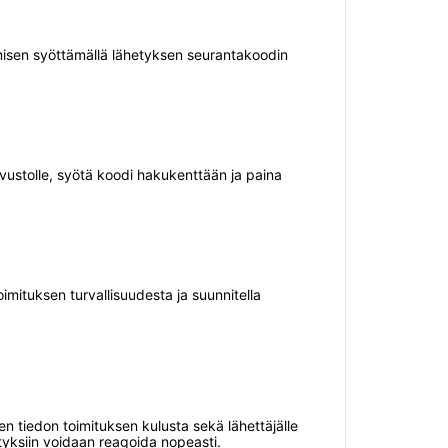
amisen syöttämällä lähetyksen seurantakoodin
vustolle, syötä koodi hakukenttään ja paina
oimituksen turvallisuudesta ja suunnitella
en tiedon toimituksen kulusta sekä lähettäjälle
styksiin voidaan reagoida nopeasti.