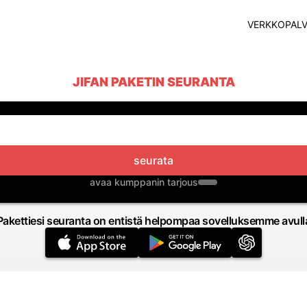
VERKKOPALV
JIFAN PAKETIN SEURANTA
seurata
avaa kumppanin tarjous
Pakettiesi seuranta on entistä helpompaa sovelluksemme avull