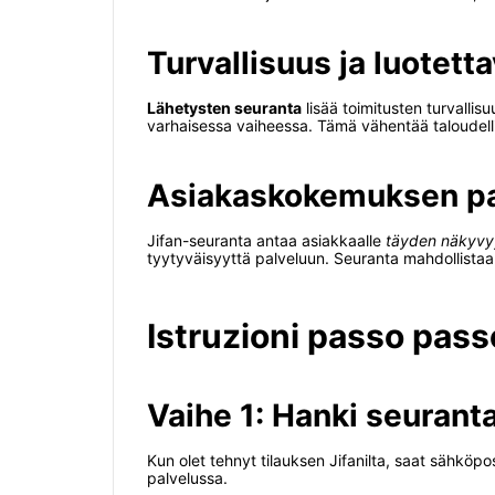
Turvallisuus ja luotett
Lähetysten seuranta
lisää toimitusten turvallis
varhaisessa vaiheessa. Tämä vähentää taloudelli
Asiakaskokemuksen p
Jifan-seuranta antaa asiakkaalle
täyden näkyv
tyytyväisyyttä palveluun. Seuranta mahdollista
Istruzioni passo pass
Vaihe 1: Hanki seuran
Kun olet tehnyt tilauksen Jifanilta, saat sähkö
palvelussa.