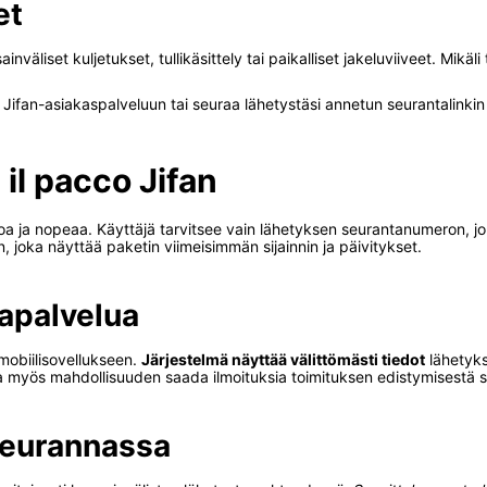
et
väliset kuljetukset, tullikäsittely tai paikalliset jakeluviiveet. Mikäli 
tä Jifan-asiakaspalveluun tai seuraa lähetystäsi annetun seurantalinkin
 il pacco Jifan
oa ja nopeaa. Käyttäjä tarvitsee vain lähetyksen seurantanumeron, j
joka näyttää paketin viimeisimmän sijainnin ja päivitykset.
apalvelua
mobiilisovellukseen.
Järjestelmä näyttää välittömästi tiedot
lähetyks
aa myös mahdollisuuden saada ilmoituksia toimituksen edistymisestä säh
seurannassa