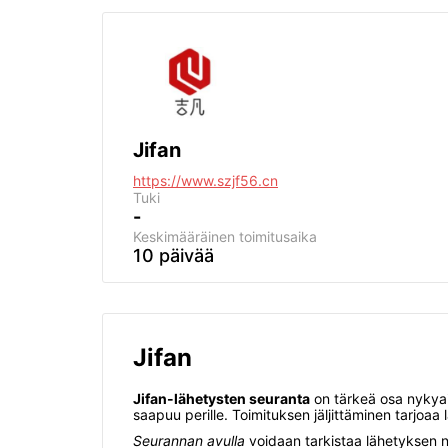
Jifan
https://www.szjf56.cn
Tuki
-
Keskimääräinen toimitusaika
10 päivää
Jifan
Jifan-lähetysten seuranta
on tärkeä osa nykyaik
saapuu perille. Toimituksen jäljittäminen tarjoaa
Seurannan avulla
voidaan tarkistaa lähetyksen ny