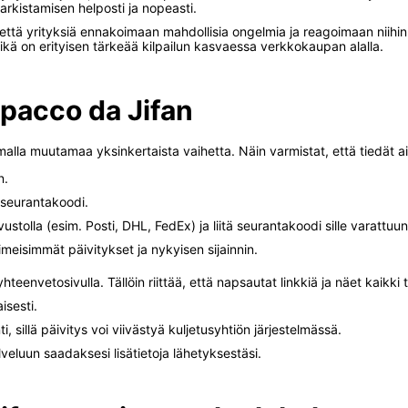
arkistamisen helposti ja nopeasti.
 että yrityksiä ennakoimaan mahdollisia ongelmia ja reagoimaan niihi
ä on erityisen tärkeää kilpailun kasvaessa verkkokaupan alalla.
 pacco da Jifan
lla muutamaa yksinkertaista vaihetta. Näin varmistat, että tiedät aina
n.
ä seurantakoodi.
ivustolla (esim. Posti, DHL, FedEx) ja liitä seurantakoodi sille varattuu
meisimmät päivitykset ja nykyisen sijainnin.
hteenvetosivulla. Tällöin riittää, että napsautat linkkiä ja näet kaikki 
isesti.
i, sillä päivitys voi viivästyä kuljetusyhtiön järjestelmässä.
veluun saadaksesi lisätietoja lähetyksestäsi.