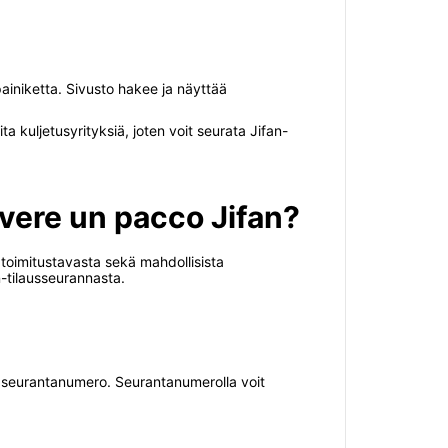
ainiketta. Sivusto hakee ja näyttää
ita kuljetusyrityksiä, joten voit seurata Jifan-
evere un pacco Jifan?
ta toimitustavasta sekä mahdollisista
n-tilausseurannasta.
inen seurantanumero. Seurantanumerolla voit