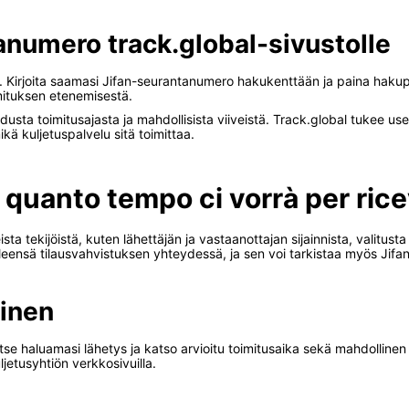
anumero track.global-sivustolle
l. Kirjoita saamasi Jifan-seurantanumero hakukenttään ja paina hakup
oimituksen etenemisestä.
ioidusta toimitusajasta ja mahdollisista viiveistä. Track.global tukee use
kä kuljetuspalvelu sitä toimittaa.
quanto tempo ci vorrà per ric
ista tekijöistä, kuten lähettäjän ja vastaanottajan sijainnista, valitus
 yleensä tilausvahvistuksen yhteydessä, ja sen voi tarkistaa myös Jifa
minen
n. Valitse haluamasi lähetys ja katso arvioitu toimitusaika sekä mahdoll
ljetusyhtiön verkkosivuilla.