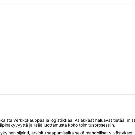
aista verkkokauppaa ja logistiikkaa. Asiakkaat haluavat tietää, missä
 läpinäkyvyyttä ja lisää luottamusta koko toimitusprosessiin.
kyinen sijainti, arvioitu saapumisaika sekä mahdolliset viivästykset. J