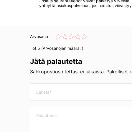
Joskus seurantatiedot voivat päivittyä viiveellä,
yhteyttä asiakaspalveluun, jos toimitus viivästy
Arvosana
of 5 (Arvosanojen määrä:
)
Jätä palautetta
Sähköpostiosoitettasi ei julkaista. Pakolliset 